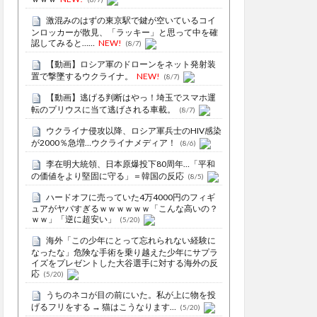
激混みのはずの東京駅で鍵が空いているコイ
ンロッカーが散見、「ラッキー」と思って中を確
認してみると……
NEW!
(8/7)
【動画】ロシア軍のドローンをネット発射装
置で撃墜するウクライナ。
NEW!
(8/7)
【動画】逃げる判断はやっ！埼玉でスマホ運
転のプリウスに当て逃げされる車載。
(8/7)
ウクライナ侵攻以降、ロシア軍兵士のHIV感染
が2000％急増…ウクライナメディア！
(8/6)
李在明大統領、日本原爆投下80周年…「平和
の価値をより堅固に守る」＝韓国の反応
(8/5)
ハードオフに売っていた4万4000円のフィギ
ュアがヤバすぎるｗｗｗｗｗｗ「こんな高いの？
ｗｗ」「逆に超安い」
(5/20)
海外「この少年にとって忘れられない経験に
なったな」危険な手術を乗り越えた少年にサプラ
イズをプレゼントした大谷選手に対する海外の反
応
(5/20)
うちのネコが目の前にいた。私が上に物を投
げるフリをする → 猫はこうなります…
(5/20)