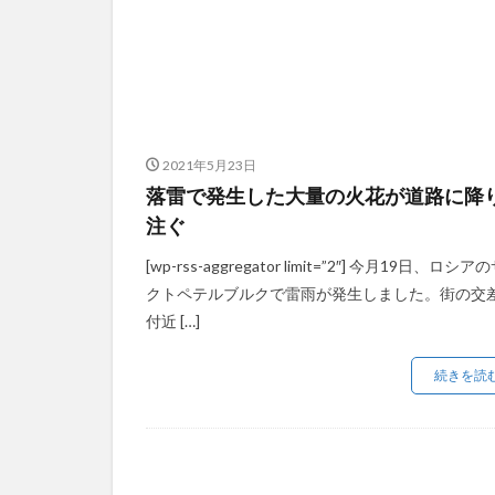
2021年5月23日
落雷で発生した大量の火花が道路に降
注ぐ
[wp-rss-aggregator limit=”2″] 今月19日、ロシア
クトペテルブルクで雷雨が発生しました。街の交
付近 […]
続きを読