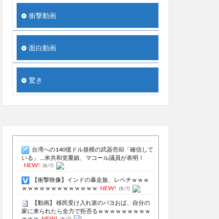
衝撃動画
面白動画
驚き
台湾への140億ドル規模の武器売却「確信して
いる」 …米共和党重鎮、マコール議員が表明！
NEW!
(8/7)
【衝撃映像】インドの暴走族、レベチｗｗｗ
ｗｗｗｗｗｗｗｗｗｗｗｗｗ
NEW!
(8/7)
【動画】 移民受け入れ派のパヨおば、自分の
家に来られたら全力で拒否るｗｗｗｗｗｗｗｗｗ
ｗｗｗ
NEW!
(8/7)