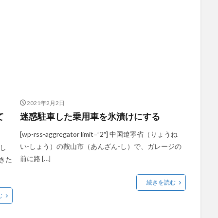
2021年2月2日
て
迷惑駐車した乗用車を氷漬けにする
[wp-rss-aggregator limit=”2″] 中国遼寧省（りょうね
い-しょう）の鞍山市（あんざん-し）で、ガレージの
-し
前に路 […]
きた
続きを読む
む