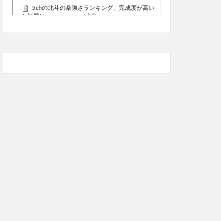
5chの北斗の拳強さランキング、完成度が高い
と話題にｗｗｗｗ
(5/20)
お知らせ
(3/25)
お知らせ
(1/26)
顔20点、体80点と評価されていた女子学生が
男子学生らの性の捌け口にされる
(12/26)
【中国】処理水の問題化狙うも不発？ASEAN
関連会合で賛同広がらず
(7/13)
Powered by livedoor 相互RSS