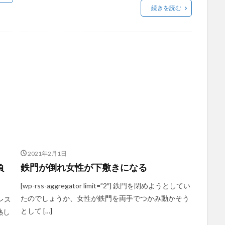
続きを読む
2021年2月1日
負
鉄門が倒れ女性が下敷きになる
[wp-rss-aggregator limit=”2″] 鉄門を閉めようとしてい
たのでしょうか、女性が鉄門を両手でつかみ動かそう
るレス
として […]
熱し