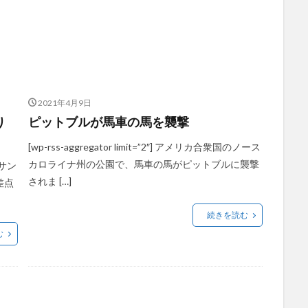
2021年4月9日
り
ピットブルが馬車の馬を襲撃
[wp-rss-aggregator limit=”2″] アメリカ合衆国のノース
カロライナ州の公園で、馬車の馬がピットブルに襲撃
のサン
されま […]
差点
続きを読む
む