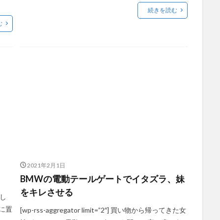
続きを読む
む
2021年2月1日
BMWの電動テールゲートでイタズラ、妹
をキレさせる
-し
に置
[wp-rss-aggregator limit=”2″] 買い物から帰ってきた女