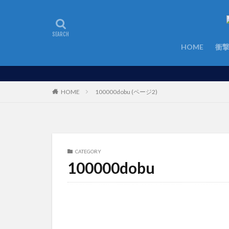
HOME
衝
HOME
100000dobu (ページ2)
CATEGORY
100000dobu