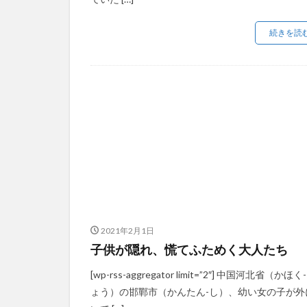
続きを読
2021年2月1日
子供が隠れ、慌てふためく大人たち
[wp-rss-aggregator limit=”2″] 中国河北省（かほく
ょう）の邯鄲市（かんたん-し）、幼い女の子が外