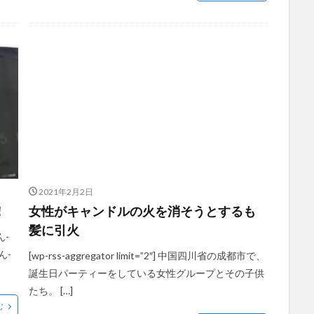
2021年2月2日
！
女性がキャンドルの火を消そうとするも
髪に引火
ん-
ん-
[wp-rss-aggregator limit=”2″] 中国四川省の成都市で、
誕生日パーティーをしている女性グループとその子供
たち。 […]
む