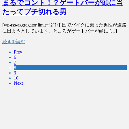
まるでコント！？ゲートバーが頭に当
たってブチ切れる男
[wp-rss-aggregator limit=”2″] 中国でバイクに乗った男性が道路
に出ようとしています。ところがゲートバーが頭に […]
続きを読む
Prev
6
7
8
9
10
Next