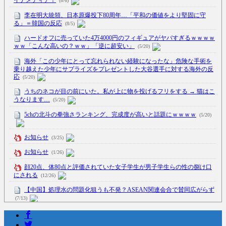
イナメディア！
(8/6)
李在明大統領、日本原爆投下80周年…「平和の価値をより堅固に守
る」＝韓国の反応
(8/5)
ハードオフに売っていた4万4000円のフィギュアがヤバすぎるｗｗｗｗ
ｗｗ「こんな高いの？ｗｗ」「逆に超安い」
(5/20)
海外「この少年にとって忘れられない経験になったな」危険な手術を
乗り越えた少年にサプライズをプレゼントした大谷選手に対する海外の反
応
(5/20)
うちのネコが目の前にいた。私が上に物を投げるフリをする → 猫はこ
うなります…
(5/20)
5chの北斗の拳強さランキング、完成度が高いと話題にｗｗｗｗ
(5/20)
お知らせ
(3/25)
お知らせ
(1/26)
顔20点、体80点と評価されていた女子学生が男子学生らの性の捌け口
にされる
(12/26)
【中国】処理水の問題化狙うも不発？ASEAN関連会合で賛同広がらず
(7/13)