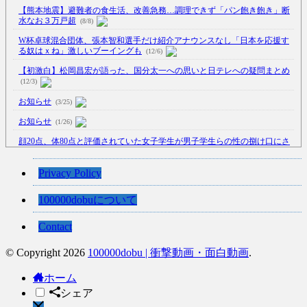
【熊本地震】避難者の食生活、改善急務…調理できず「パン飽き飽き」断
水なお３万戸超
(8/8)
W杯卓球混合団体、張本智和選手だけ紹介アナウンスなし「日本を応援す
る奴はｘね」激しいブーイングも
(12/6)
【初激白】松岡昌宏が語った、国分太一への思いと日テレへの疑問まとめ
(12/3)
お知らせ
(3/25)
お知らせ
(1/26)
顔20点、体80点と評価されていた女子学生が男子学生らの性の捌け口にさ
れる
(12/26)
【中国】処理水の問題化狙うも不発？ASEAN関連会合で賛同広がらず
Privacy Policy
(7/13)
100000dobuについて
【韓国】54.1％「IAEA報告書を信用しない」
(7/13)
Contact
© Copyright 2026
100000dobu | 衝撃動画・面白動画
.
Powered by livedoor 相互RSS
ホーム
シェア