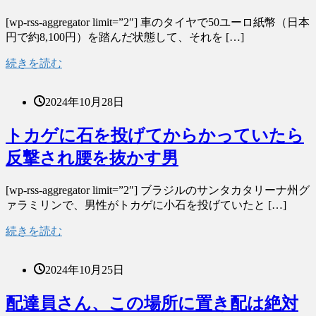
[wp-rss-aggregator limit=”2″] 車のタイヤで50ユーロ紙幣（日本
円で約8,100円）を踏んだ状態して、それを […]
続きを読む
2024年10月28日
トカゲに石を投げてからかっていたら
反撃され腰を抜かす男
[wp-rss-aggregator limit=”2″] ブラジルのサンタカタリーナ州グ
ァラミリンで、男性がトカゲに小石を投げていたと […]
続きを読む
2024年10月25日
配達員さん、この場所に置き配は絶対