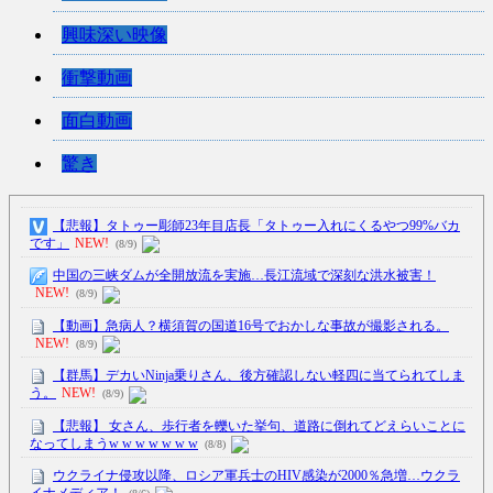
興味深い映像
衝撃動画
面白動画
驚き
【悲報】タトゥー彫師23年目店長「タトゥー入れにくるやつ99%バカ
です」
NEW!
(8/9)
中国の三峡ダムが全開放流を実施…長江流域で深刻な洪水被害！
NEW!
(8/9)
【動画】急病人？横須賀の国道16号でおかしな事故が撮影される。
NEW!
(8/9)
【群馬】デカいNinja乗りさん、後方確認しない軽四に当てられてしま
う。
NEW!
(8/9)
【悲報】 女さん、歩行者を轢いた挙句、道路に倒れてどえらいことに
なってしまうw w w w w w w
(8/8)
ウクライナ侵攻以降、ロシア軍兵士のHIV感染が2000％急増…ウクラ