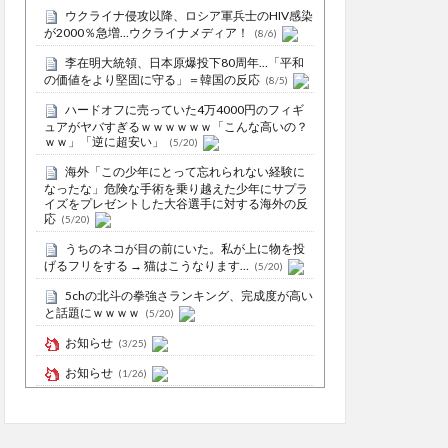
ウクライナ侵攻以降、ロシア軍兵士のHIV感染
が2000％急増…ウクライナメディア！
(8/6)
李在明大統領、日本原爆投下80周年…「平和
の価値をより堅固に守る」＝韓国の反応
(8/5)
ハードオフに売っていた4万4000円のフィギ
ュアがヤバすぎるｗｗｗｗｗｗ「こんな高いの？
ｗｗ」「逆に超安い」
(5/20)
海外「この少年にとって忘れられない経験に
なったな」危険な手術を乗り越えた少年にサプラ
イズをプレゼントした大谷選手に対する海外の反
応
(5/20)
うちのネコが目の前にいた。私が上に物を投
げるフリをする → 猫はこうなります…
(5/20)
5chの北斗の拳強さランキング、完成度が高い
と話題にｗｗｗｗ
(5/20)
お知らせ
(3/25)
お知らせ
(1/26)
顔20点、体80点と評価されていた女子学生が
男子学生らの性の捌け口にされる
(12/26)