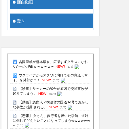
面白動画
驚き
吉岡里帆が橋本環奈、広瀬すずクラスになれ
なかった理由ｗｗｗｗｗｗ
NEW!
(8/9)
ウクライナがモスクワに向けて初の弾道ミサ
イルを発射か？！
NEW!
(8/9)
【珍事】サッカーの試合が原因で交通事故が
起きてしまう。
NEW!
(8/9)
【動画】急病人？横須賀の国道16号でおかし
な事故が撮影される。
NEW!
(8/9)
【悲報】 女さん、歩行者を轢いた挙句、道路
に倒れてどえらいことになってしまうw w w w w w
w
(8/8)