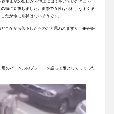
下鉄南山駅の出口から地上に出て歩いていたところ、
ぎる...
(5/20)
にｗｗ
性の頭に直撃しました。衝撃で女性は倒れ、うずくま
海外「この少年にとって忘れられない経験になったな」危
険な手術...
ましたが命に別状はないそうです。
(5/20)
使う
うちのネコが目の前にいた。私が上に物を投げるフリをす
る → ...
(5/20)
のどこかから落下したものだと思われますが、
まだ落
韓国人「野球の天才大谷翔平がML2度目のサヨナラ爆発！4
。
打数...
(5/20)
らの
【GIF】JSのカンチョーワロタ
(5/20)
【愕然】白のクラウン俺氏、高速道路左車線を制限速度で
運転
走った結...
(5/20)
【中国】パトカーの前で好演技www当たり屋やお煽り運転
ス用のバーベルのプレートを誤って落としてしまった
など盛...
(3/1)
【あるある？】うわっ・・・男性が一瞬で冷める女性の行
動6選
(3/1)
【怒報】撮影車を叩く当て逃げ老害を追跡！警察も出動す
る騒ぎに
(3/1)
【動画】ウクライナ中部でとんでもない大爆発が撮影され
る。
(2/28)