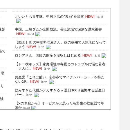
ま
元いいとも青年隊、中居正広の”素顔”を暴露
NEW!
(8/9)
撮影
中国、三峡ダムが全開放流。長江流域で深刻な洪水被害
NEW!
(8/9)
【動画】 町の中華料理屋さん、娘の採用で人気店になって
しまう
NEW!
(8/9)
当て
ロシアさん、国民の財産を没収しはじめる
NEW!
(8/9)
【トー横キッズ】家庭環境や毒親とのトラブルに悩む若者
「大人に...
NEW!
(8/9)
％急
共産党「これは酷い…京都市でマイナンバーカードを持た
ない29...
NEW!
(8/9)
より
飲みすぎた代償がデカすぎるｗ 翌日100％後悔する誕生日
パー...
(8/9)
理由
【Xの車窓から】オービスかと思ったら野生の炊飯器で草
ほか
(8/6)
射
【Xの車窓から】整備士が2度見する現場猫案件 ほか
(7/31)
るや
ハードオフに売っていた4万4000円のフィギュアがヤバす