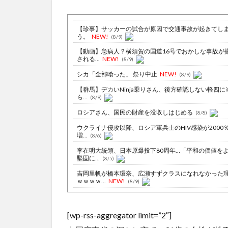
【珍事】サッカーの試合が原因で交通事故が起きてし
う。
NEW!
(8/9)
【動画】急病人？横須賀の国道16号でおかしな事故が
される...
NEW!
(8/9)
シカ「全部喰った」 祭り中止
NEW!
(8/9)
【群馬】デカいNinja乗りさん、後方確認しない軽四に
ら...
(8/9)
ロシアさん、国民の財産を没収しはじめる
(8/8)
ウクライナ侵攻以降、ロシア軍兵士のHIV感染が2000
増...
(8/6)
李在明大統領、日本原爆投下80周年…「平和の価値を
堅固に...
(8/5)
吉岡里帆が橋本環奈、広瀬すずクラスになれなかった
ｗｗｗｗ...
NEW!
(8/9)
ウクライナがモスクワに向けて初の弾道ミサイルを発
か？！
NEW!
(8/9)
[wp-rss-aggregator limit=”2″]
【悲報】タトゥー彫師23年目店長「タトゥー入れにく
つ99...
NEW!
(8/9)