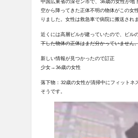
中国広東省の深セン市で、36歳の女性が地
5chの北斗の拳強さランキング、完成度が高いと話題
空から降ってきた正体不明の物体がこの女
ｗｗ
(5/20)
りました。女性は救急車で病院に搬送され
金正恩「経済制裁、正直キツいです・・・本当は核を
つもりな...
(5/20)
近くには高層ビルが建っていたので、ビル
お知らせ
(3/25)
下した物体の正体はまだ分かっていません
お知らせ
(1/26)
顔20点、体80点と評価されていた女子学生が男子学生
新しい情報が見つかったので訂正
性の...
(12/26)
少女→36歳の女性
【中国】パトカーの前で好演技www当たり屋やお煽り
など盛...
(3/1)
落下物：32歳の女性が清掃中にフィットネ
そうです。
Powered by livedoor 相互RSS