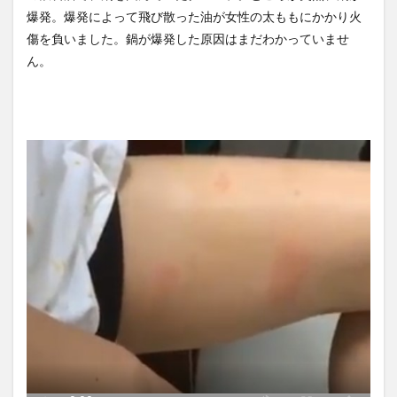
堀大輔さん、誹謗中傷コメン
ほか
(8/6)
爆発。爆発によって飛び散った油が女性の太ももにかかり火
トが1万...
NEW!
(8/8)
【Xの車窓から】整備士が2度
傷を負いました。鍋が爆発した原因はまだわかっていませ
宇宙人はいる？いて座の方角
見する現場猫案件 ほか
から72秒間捉えた強い電波、
(7/31)
ん。
50年...
NEW!
(8/8)
ハードオフに売っていた4万
【閲覧注意】ケニアのスイ
4000円のフィギュアがヤバす
カ、あまりにも薄過ぎ
ぎる...
(5/20)
る・・・
NEW!
(8/8)
海外「この少年にとって忘れ
5chの北斗の拳強さランキン
られない経験になったな」危
グ、完成度が高いと話題にｗ
険な手術...
(5/20)
ｗｗｗ
(5/20)
うちのネコが目の前にいた。
金正恩「経済制裁、正直キツ
私が上に物を投げるフリをす
いです・・・本当は核を使う
る → ...
(5/20)
つもりな...
(5/20)
韓国人「野球の天才大谷翔平
お知らせ
がML2度目のサヨナラ爆発！4
(3/25)
打数...
(5/20)
お知らせ
(1/26)
【GIF】JSのカンチョーワロタ
顔20点、体80点と評価されて
(5/20)
いた女子学生が男子学生らの
性の...
【愕然】白のクラウン俺氏、
(12/26)
高速道路左車線を制限速度で
【中国】パトカーの前で好演
走った結...
(5/20)
技www当たり屋やお煽り運転
など盛...
【中国】パトカーの前で好演
(3/1)