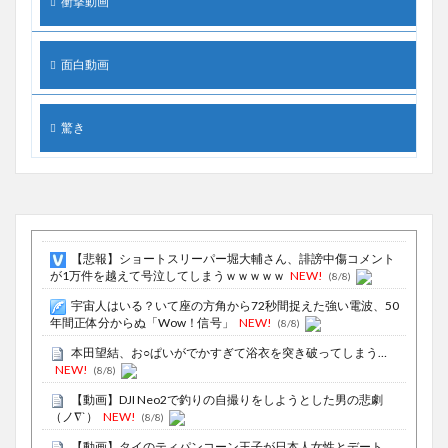
衝撃動画
面白動画
驚き
【悲報】ショートスリーパー堀大輔さん、誹謗中傷コメント
が1万件を越えて号泣してしまうｗｗｗｗｗ
NEW!
(8/8)
宇宙人はいる？いて座の方角から72秒間捉えた強い電波、50
年間正体分からぬ「Wow！信号」
NEW!
(8/8)
本田望結、お○ぱいがでかすぎて浴衣を突き破ってしまう…
NEW!
(8/8)
【動画】DJI Neo2で釣りの自撮りをしようとした男の悲劇
（ノ∇`）
NEW!
(8/8)
【動画】タイのティパンコーン王子が日本人女性とデート