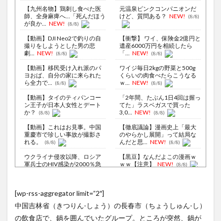
【九州名物】鶏刺し食べた医
元温泉ピンクコンパニオンだ
師、全身麻痺へ…「死んだほう
けど、質問ある？
NEW!
(8/8)
が良か...
NEW!
(8/8)
【動画】DJI Neo2で釣りの自
【衝撃】 ワイ、保険金2億円と
撮りをしようとした男の悲
遺産6000万円を相続したら
劇...
NEW!
「...
NEW!
(8/8)
(8/8)
【動画】移民受け入れ派のパ
ワイジ毎日2kgの野菜と500g
ヨおば、自分の家に来られた
くらいの肉食べたらこうなる
ら全力で...
ｗ...
NEW!
(8/8)
(8/8)
【動画】タイのティパンコー
「2年間、たぶん1日4回は握っ
ン王子が日本人女性とデート
てた」ラスベガスで買った
か？
3,0...
NEW!
(8/8)
(8/8)
【動画】これはお見事。中国
【徹底議論】漫画史上「最大
重慶市で珍しい事故が撮影さ
のやらかし展開」って結局な
れる。
んだと思...
NEW!
(8/8)
(8/8)
ウクライナ侵攻以降、ロシア
【黒豆】なんだよこの漫画ｗ
軍兵士のHIV感染が2000％急
ｗｗ【注意】
NEW!
(8/8)
増...
(8/6)
偶然なら仕方ないが､故意はダ
李在明大統領、日本原爆投下
メ…MLBの問題プレー集が物
[wp-rss-aggregator limit=”2″]
80周年…「平和の価値をより
議
(8/8)
堅固に...
(8/5)
中国吉林省（きつりん-しょう）の長春市（ちょうしゅん-し）
【Xの車窓から】オービスかと
【悲報】ショートスリーパー
思ったら野生の炊飯器で草
の飲食店で、鍋を囲んでいたグループ。ところが突然、鍋が