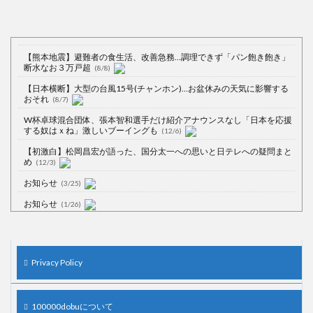
【熊本地震】避難者の食生活、改善急務…調理できず「パン飽き飽き」
断水なお３万戸超
(8/8)
【日本横断】大型の台風15号(チャンホン)…お盆休みの天気に影響する
おそれ
(8/7)
W杯卓球混合団体、張本智和選手だけ紹介アナウンスなし「日本を応援
する奴はｘね」激しいブーイングも
(12/6)
【初激白】松岡昌宏が語った、国分太一への思いと日テレへの疑問まと
め
(12/3)
お知らせ
(3/25)
お知らせ
(1/26)
顔20点、体80点と評価されていた女子学生が男子学生らの性の捌け口に
される
(12/26)
【中国】処理水の問題化狙うも不発？ASEAN関連会合で賛同広がらず
Privacy Policy
(7/13)
【韓国】54.1％「IAEA報告書を信用しない」
(7/13)
100000dobuについて