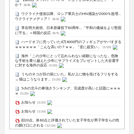
か？
(8/8)
ウクライナ侵攻以降、ロシア軍兵士のHIV感染が2000％急増…
ウクライナメディア！
(8/6)
李在明大統領、日本原爆投下80周年…「平和の価値をより堅固
に守る」＝韓国の反応
(8/5)
ハードオフに売っていた4万4000円のフィギュアがヤバすぎる
ｗｗｗｗｗｗ「こんな高いの？ｗｗ」「逆に超安い」
(5/20)
海外「この少年にとって忘れられない経験になったな」危険
な手術を乗り越えた少年にサプライズをプレゼントした大谷選手
に対する海外の反応
(5/20)
うちのネコが目の前にいた。私が上に物を投げるフリをする
→ 猫はこうなります…
(5/20)
5chの北斗の拳強さランキング、完成度が高いと話題にｗｗｗ
ｗ
(5/20)
お知らせ
(3/25)
お知らせ
(1/26)
顔20点、体80点と評価されていた女子学生が男子学生らの性
の捌け口にされる
(12/26)