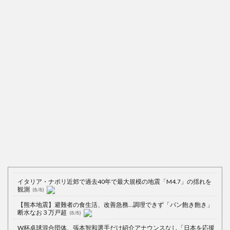
イタリア・ナポリ近郊で過去40年で最大規模の地震「M4.7」の揺れを
観測
(8/8)
【熊本地震】避難者の食生活、改善急務…調理できず「パン飽き飽き」
断水なお３万戸超
(8/8)
W杯卓球混合団体、張本智和選手だけ紹介アナウンスなし「日本を応援