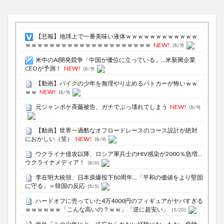
【悲報】地球上で一番美味い液体ｗｗｗｗｗｗｗｗｗｗｗｗ
ｗｗｗｗｗｗｗｗｗｗｗｗｗｗｗｗｗｗｗｗｗ
NEW!
(8/9)
米中のAI開発競争「中国が優位に立っている」…米新興企業
CEOが予測！
NEW!
(8/9)
【動画】バイクの少年を無理やり止めるパトカーが怖いｗｗ
ｗｗ
NEW!
(8/9)
元ジャンポケ斉藤被告、ガチでぶっ壊れてしまう
NEW!
(8/9)
【動画】世界一過酷なオフロードレースのコース設計が絶対
におかしい（笑）
NEW!
(8/9)
ウクライナ侵攻以降、ロシア軍兵士のHIV感染が2000％急増…
ウクライナメディア！
(8/6)
李在明大統領、日本原爆投下80周年…「平和の価値をより堅固
に守る」＝韓国の反応
(8/5)
ハードオフに売っていた4万4000円のフィギュアがヤバすぎる
ｗｗｗｗｗｗ「こんな高いの？ｗｗ」「逆に超安い」
(5/20)