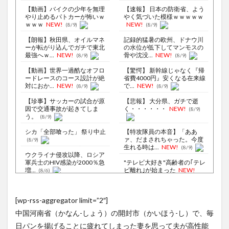
【動画】バイクの少年を無理
【速報】 日本の防衛省、よう
やり止めるパトカーが怖いｗ
やく気づいた模様ｗｗｗｗｗ
ｗｗｗ
NEW!
NEW!
(8/9)
(8/9)
【朗報】秋田県、オイルマネ
記録的猛暑の欧州、ドナウ川
ーが転がり込んでガチで東北
の水位が低下してマンモスの
最強へｗ...
NEW!
骨や沈没...
NEW!
(8/9)
(8/9)
【動画】世界一過酷なオフロ
【驚愕】 新幹線じゃなく『帰
ードレースのコース設計が絶
省費4000円』安くなる在来線
対におか...
NEW!
で...
NEW!
(8/9)
(8/9)
【珍事】サッカーの試合が原
【悲報】 大分県、ガチで逝
因で交通事故が起きてしま
く・・・・・・
NEW!
(8/9)
う。
(8/9)
シカ「全部喰った」 祭り中止
【特攻隊員の本音】「ああ
ァ、だまされちゃった。今度
(8/9)
生れる時は...
NEW!
(8/9)
ウクライナ侵攻以降、ロシア
軍兵士のHIV感染が2000％急
"テレビ大好き"高齢者の｢テレ
増...
ビ離れ｣が始まった
NEW!
(8/6)
(8/9)
李在明大統領、日本原爆投下
80周年…「平和の価値をより
欲しい人には神アイテム！ 折
[wp-rss-aggregator limit=”2″]
堅固に...
りたたみ式トレーラーのアイ
(8/5)
デアが...
NEW!
(8/9)
中国河南省（かなん-しょう）の開封市（かいほう-し）で、毎
【悲報】地球上で一番美味い
液体ｗｗｗｗｗｗｗｗｗｗｗ
【Xの車窓から】オービスかと
日パンを揚げることに疲れてしまった妻を思って夫が高性能