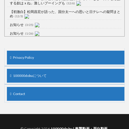
する奴はｘね」激しいブーイングも
(12/6)
【初激白】松岡昌宏が語った、国分太一への思いと日テレへの疑問まと
め
(12/3)
お知らせ
(3/25)
お知らせ
(1/26)
顔20点、体80点と評価されていた女子学生が男子学生らの性の捌け口に
される
(12/26)
【中国】処理水の問題化狙うも不発？ASEAN関連会合で賛同広がらず
Privacy Policy
(7/13)
【韓国】54.1％「IAEA報告書を信用しない」
(7/13)
100000dobuについて
Contact
Powered by livedoor 相互RSS
© Copyright 2026
100000dobu | 衝撃動画・面白動画
.