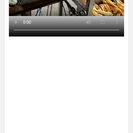
【中国】パトカーの前で好演
技www当たり屋やお煽り運転
など盛...
(3/1)
【あるある？】うわっ・・・
Powered by livedoor 相互RSS
男性が一瞬で冷める女性の行
動6選
(3/1)
【怒報】撮影車を叩く当て逃
げ老害を追跡！警察も出動す
る騒ぎに
(3/1)
【動画】ウクライナ中部でと
んでもない大爆発が撮影され
る。
(2/28)
Powered by livedoor 相互RSS