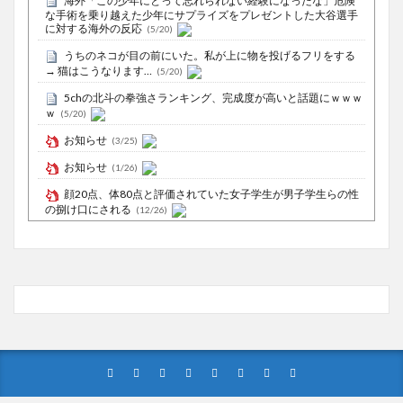
海外「この少年にとって忘れられない経験になったな」危険
な手術を乗り越えた少年にサプライズをプレゼントした大谷選手
に対する海外の反応
(5/20)
うちのネコが目の前にいた。私が上に物を投げるフリをする
→ 猫はこうなります…
(5/20)
5chの北斗の拳強さランキング、完成度が高いと話題にｗｗｗ
ｗ
(5/20)
お知らせ
(3/25)
お知らせ
(1/26)
顔20点、体80点と評価されていた女子学生が男子学生らの性
の捌け口にされる
(12/26)
【中国】処理水の問題化狙うも不発？ASEAN関連会合で賛同
広がらず
(7/13)
Powered by livedoor 相互RSS