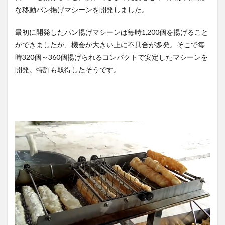
ｗｗｗｗ...
NEW!
思ったら野生の炊飯器で草
(8/9)
な移動パン揚げマシーンを開発しました。
ほか
(8/6)
米中のAI開発競争「中国が優
位に立っている」…米新興企業
【Xの車窓から】整備士が2度
最初に開発したパン揚げマシーンは毎時1,200個を揚げること
CE...
NEW!
見する現場猫案件 ほか
(8/9)
(7/31)
ができましたが、機会が大きい上に不具合が多発。そこで毎
【悲報】ワンピース原作者・
尾田栄一郎さん、他の人と同
ハードオフに売っていた4万
時320個～360個揚げられるコンパクトで安定したマシーンを
じ「漫画...
NEW!
4000円のフィギュアがヤバす
(8/9)
開発。特許も取得したそうです。
ぎる...
(5/20)
5chの北斗の拳強さランキン
グ、完成度が高いと話題にｗ
海外「この少年にとって忘れ
ｗｗｗ
られない経験になったな」危
(5/20)
険な手術...
(5/20)
金正恩「経済制裁、正直キツ
いです・・・本当は核を使う
うちのネコが目の前にいた。
つもりな...
私が上に物を投げるフリをす
(5/20)
る → ...
(5/20)
お知らせ
(3/25)
韓国人「野球の天才大谷翔平
お知らせ
がML2度目のサヨナラ爆発！4
(1/26)
打数...
(5/20)
顔20点、体80点と評価されて
いた女子学生が男子学生らの
【GIF】JSのカンチョーワロタ
性の...
(12/26)
(5/20)
【中国】パトカーの前で好演
【愕然】白のクラウン俺氏、
技www当たり屋やお煽り運転
高速道路左車線を制限速度で
など盛...
走った結...
(3/1)
(5/20)