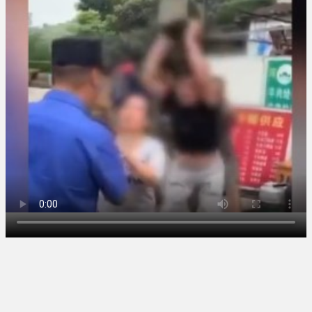
5chの北斗の拳強さランキング、完
ない経験になったな」危険な手
成度が高いと話題にｗｗｗｗ
術...
(5/20)
(5/20)
うちのネコが目の前にいた。私が
金正恩「経済制裁、正直キツいで
上に物を投げるフリをする → ...
す・・・本当は核を使うつもり
(5/20)
な...
(5/20)
韓国人「野球の天才大谷翔平が
お知らせ
ML2度目のサヨナラ爆発！4打数...
(3/25)
(5/20)
お知らせ
(1/26)
【GIF】JSのカンチョーワロタ
顔20点、体80点と評価されていた
(5/20)
女子学生が男子学生らの性の...
【愕然】白のクラウン俺氏、高速
(12/26)
道路左車線を制限速度で走った
【中国】パトカーの前で好演技
結...
(5/20)
www当たり屋やお煽り運転など
盛...
【中国】パトカーの前で好演技
(3/1)
www当たり屋やお煽り運転など
盛...
(3/1)
【あるある？】うわっ・・・男性
が一瞬で冷める女性の行動6選
(3/1)
Powered by livedoor 相互
【怒報】撮影車を叩く当て逃げ老
RSS
害を追跡！警察も出動する騒ぎに
(3/1)