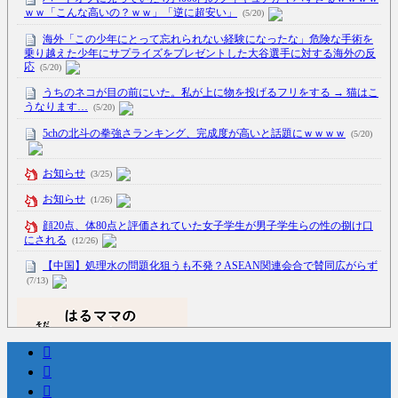
ｗｗ「こんな高いの？ｗｗ」「逆に超安い」
(5/20)
海外「この少年にとって忘れられない経験になったな」危険な手術を
乗り越えた少年にサプライズをプレゼントした大谷選手に対する海外の反
応
(5/20)
うちのネコが目の前にいた。私が上に物を投げるフリをする → 猫はこ
うなります…
(5/20)
5chの北斗の拳強さランキング、完成度が高いと話題にｗｗｗｗ
(5/20)
お知らせ
(3/25)
お知らせ
(1/26)
顔20点、体80点と評価されていた女子学生が男子学生らの性の捌け口
にされる
(12/26)
【中国】処理水の問題化狙うも不発？ASEAN関連会合で賛同広がらず
(7/13)
Powered by livedoor 相互RSS