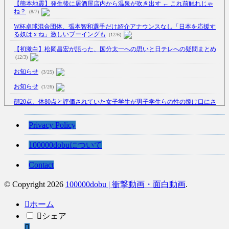
【熊本地震】発生後に居酒屋店内から温泉が吹き出す ← これ前触れじゃ
ね？
(8/7)
W杯卓球混合団体、張本智和選手だけ紹介アナウンスなし「日本を応援す
る奴はｘね」激しいブーイングも
(12/6)
【初激白】松岡昌宏が語った、国分太一への思いと日テレへの疑問まとめ
(12/3)
お知らせ
(3/25)
お知らせ
(1/26)
顔20点、体80点と評価されていた女子学生が男子学生らの性の捌け口にさ
れる
(12/26)
【中国】処理水の問題化狙うも不発？ASEAN関連会合で賛同広がらず
Privacy Policy
(7/13)
100000dobuについて
【韓国】54.1％「IAEA報告書を信用しない」
(7/13)
Contact
© Copyright 2026
100000dobu | 衝撃動画・面白動画
.
Powered by livedoor 相互RSS
ホーム
シェア