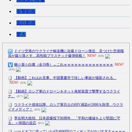
衝撃動画
面白動画
驚き
ドイツ空港のウクライナ輸送機に自爆ドローン接近、見つけた空港職
員が蹴り落とす…高性能プラスチック爆弾搭載！
NEW!
(8/8)
幽☆遊☆白書（全19巻）←これｗｗｗｗｗｗｗｗｗｗｗｗｗｗ
NEW!
(8/8)
【動画】これはお見事。中国重慶市で珍しい事故が撮影される。
NEW!
(8/8)
【動画】ロシア軍のドローンをネット発射装置で撃墜するウクライ
ナ。
(8/7)
ウクライナ侵攻以降、ロシア軍兵士のHIV感染が2000％急増…ウクラ
イナメディア！
(8/6)
李在明大統領、日本原爆投下80周年…「平和の価値をより堅固に守
る」＝韓国の反応
(8/5)
ハードオフに売っていた4万4000円のフィギュアがヤバすぎるｗｗｗｗ