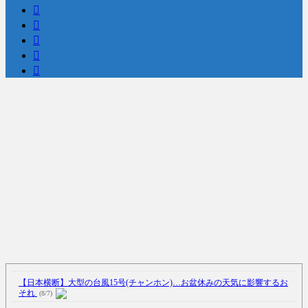
【日本横断】大型の台風15号(チャンホン)…お盆休みの天気に影響するお
それ
(8/7)