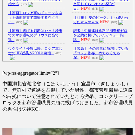
始める
と同じくらいヤバい薬”が
(8/7)
日...
NEW!
(8/8)
【動画】ロシア軍のドローンをネ
ット発射装置で撃墜するウクラ
【悲報】 夏のピーク、もう終わっ
イ...
てたｗｗｗｗｗ
NEW!
(8/7)
(8/8)
【動画】逃げる判断はやっ！埼玉
記者「中革連は食料品消費税ゼロ
でスマホ運転のプリウスに当て
を公約に掲げていたが？」→階
逃...
猛...
NEW!
(8/7)
(8/8)
ウクライナ侵攻以降、ロシア軍兵
【緊急】 今の若者に急増している
士のHIV感染が2000％急増...
『コレ』依存、めちゃくちゃ
(8/6)
深...
NEW!
(8/8)
李在明大統領、日本原爆投下80周
シュート練習に専念できる！天才
年…「平和の価値をより堅固に...
の発想で完成したDIYバスケ
[wp-rss-aggregator limit=”2″]
ッ...
NEW!
(8/5)
(8/8)
中国湖北省湖北省（こほく-しょう）宜昌市（ぎしょう-し）
ドイツ空港のウクライナ輸送機に
【Xの車窓から】オービスかと思
自爆ドローン接近、見つけた空
ったら野生の炊飯器で草 ほか
で、無許可で道路を占拠していた男性。都市管理職員に道路
港...
NEW!
(8/8)
(8/6)
の占拠について注意されていたところ激昂、コンクリートブ
ロックを都市管理職員の頭に投げつけました。都市管理職員
幽☆遊☆白書（全19巻）←これｗ
【Xの車窓から】整備士が2度見す
ｗｗｗｗｗｗｗｗｗｗｗｗｗ
る現場猫案件 ほか
(7/31)
の男性は失神KO。
NEW!
(8/8)
ハードオフに売っていた4万4000円
【悲報】熊本避難所の皆様「パン
のフィギュアがヤバすぎる...
(5/20)
ばっかり。飽き飽きしてる」
NEW!
(8/8)
海外「この少年にとって忘れられ