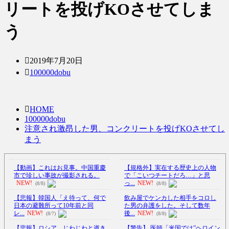
リートを投げKOさせてしま
う
2019年7月20日
100000dobu
HOME
100000dobu
注意され激昂した男、コンクリートを投げKOさせてし
まう
【動画】これはお見事。中国重慶
【規格外】実在する歴史上の人物
市で珍しい事故が撮影される。
で「こいつチートだろ…」と思
NEW!
っ...
NEW!
(8/8)
(8/8)
【悲報】韓国人「え待って、何で
飲み屋でケンカした相手をコロし
日本の避難所って10年前と同
た男の弁護をした。そして数年
レ...
NEW!
後...
NEW!
(8/7)
(8/8)
【悲報】ロシア、じわじわと逝き
【警告】 医師「米国では”ヘロイン