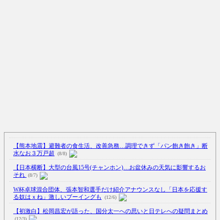
Powered by livedoor 相互RSS
【熊本地震】避難者の食生活、改善急務…調理できず「パン飽き飽き」断
水なお３万戸超
(8/8)
【日本横断】大型の台風15号(チャンホン)…お盆休みの天気に影響するお
それ
(8/7)
W杯卓球混合団体、張本智和選手だけ紹介アナウンスなし「日本を応援す
る奴はｘね」激しいブーイングも
(12/6)
【初激白】松岡昌宏が語った、国分太一への思いと日テレへの疑問まとめ
(12/3)