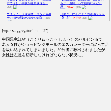
市で珍しい事故が撮影される。
らかし展開」って結局なんだと
思...
NEW!
(8/8)
(8/8)
ウクライナ侵攻以降、ロシア軍兵
【黒豆】なんだよこの漫画ｗｗｗ
士のHIV感染が2000％急増...
【注意】
NEW!
(8/6)
(8/8)
偶然なら仕方ないが､故意はダメ…
李在明大統領、日本原爆投下80周
MLBの問題プレー集が物議
NEW!
[wp-rss-aggregator limit=”2″]
年…「平和の価値をより堅固に...
(8/8)
(8/5)
中国黒竜江省（こくりゅうこう-しょう）のハルビン市で、
【Xの車窓から】オービスかと思
宇宙人はいる？いて座の方角から
ったら野生の炊飯器で草 ほか
老人女性がショッピングモールのエスカレーターに誤って足
72秒間捉えた強い電波、50
(8/6)
を吸い込まれてしまいました。30分後に救出されましたが、
年...
NEW!
(8/8)
女性は左足を切断しなければならない状況に。
【Xの車窓から】整備士が2度見す
【閲覧注意】ケニアのスイカ、あ
る現場猫案件 ほか
(7/31)
まりにも薄過ぎる・・・
NEW!
ハードオフに売っていた4万4000円
(8/8)
のフィギュアがヤバすぎる...
(5/20)
【悲報】ヤニねこで抜けるキャ
ラ、74%が一致してしまう・・・
海外「この少年にとって忘れられ
NEW!
(8/8)
ない経験になったな」危険な手
5chの北斗の拳強さランキング、完
術...
(5/20)
成度が高いと話題にｗｗｗｗ
(5/20)
うちのネコが目の前にいた。私が
上に物を投げるフリをする → ...
金正恩「経済制裁、正直キツいで
(5/20)
す・・・本当は核を使うつもり
韓国人「野球の天才大谷翔平が
な...
(5/20)