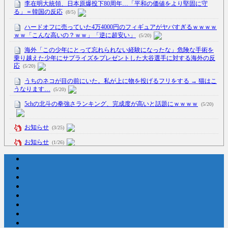
李在明大統領、日本原爆投下80周年…「平和の価値をより堅固に守
る」＝韓国の反応
(8/5)
ハードオフに売っていた4万4000円のフィギュアがヤバすぎるｗｗｗｗ
ｗｗ「こんな高いの？ｗｗ」「逆に超安い」
(5/20)
海外「この少年にとって忘れられない経験になったな」危険な手術を
乗り越えた少年にサプライズをプレゼントした大谷選手に対する海外の反
応
(5/20)
うちのネコが目の前にいた。私が上に物を投げるフリをする → 猫はこ
うなります…
(5/20)
5chの北斗の拳強さランキング、完成度が高いと話題にｗｗｗｗ
(5/20)
お知らせ
(3/25)
お知らせ
(1/26)
顔20点、体80点と評価されていた女子学生が男子学生らの性の捌け口
にされる
(12/26)
【中国】処理水の問題化狙うも不発？ASEAN関連会合で賛同広がらず
(7/13)