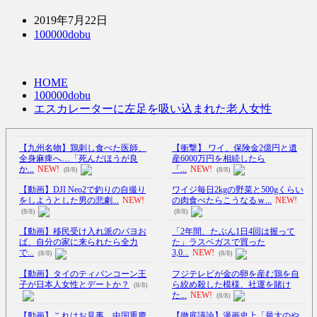
2019年7月22日
100000dobu
HOME
100000dobu
エスカレーターに左足を吸い込まれた老人女性
【九州名物】鶏刺し食べた医師、
【衝撃】 ワイ、保険金2億円と遺
全身麻痺へ…「死んだほうが良
産6000万円を相続したら
か...
NEW!
「...
NEW!
(8/8)
(8/8)
【動画】DJI Neo2で釣りの自撮り
ワイジ毎日2kgの野菜と500gくらい
をしようとした男の悲劇...
NEW!
の肉食べたらこうなるｗ...
NEW!
(8/8)
(8/8)
【動画】移民受け入れ派のパヨお
「2年間、たぶん1日4回は握って
ば、自分の家に来られたら全力
た」ラスベガスで買った
で...
3,0...
NEW!
(8/8)
(8/8)
【動画】タイのティパンコーン王
フジテレビが金の卵を産む鶏を自
子が日本人女性とデートか？
ら絞め殺した模様、社運を賭け
(8/8)
た...
NEW!
(8/8)
【動画】これはお見事。中国重慶
【徹底議論】漫画史上「最大のや