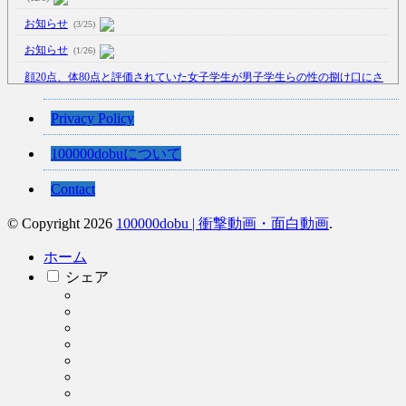
お知らせ
(3/25)
お知らせ
(1/26)
顔20点、体80点と評価されていた女子学生が男子学生らの性の捌け口にさ
れる
(12/26)
【中国】処理水の問題化狙うも不発？ASEAN関連会合で賛同広がらず
Privacy Policy
(7/13)
100000dobuについて
【韓国】54.1％「IAEA報告書を信用しない」
(7/13)
Contact
© Copyright 2026
100000dobu | 衝撃動画・面白動画
.
Powered by livedoor 相互RSS
ホーム
シェア