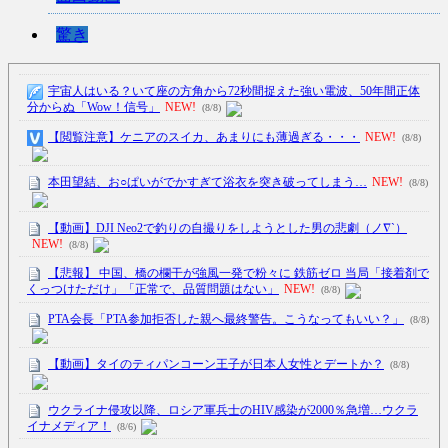
驚き
宇宙人はいる？いて座の方角から72秒間捉えた強い電波、50年間正体
分からぬ「Wow！信号」
NEW!
(8/8)
【閲覧注意】ケニアのスイカ、あまりにも薄過ぎる・・・
NEW!
(8/8)
本田望結、お○ぱいがでかすぎて浴衣を突き破ってしまう…
NEW!
(8/8)
【動画】DJI Neo2で釣りの自撮りをしようとした男の悲劇（ノ∇`）
NEW!
(8/8)
【悲報】 中国、橋の欄干が強風一発で粉々に 鉄筋ゼロ 当局「接着剤で
くっつけただけ」「正常で、品質問題はない」
NEW!
(8/8)
PTA会長「PTA参加拒否した親へ最終警告。こうなってもいい？」
(8/8)
【動画】タイのティパンコーン王子が日本人女性とデートか？
(8/8)
ウクライナ侵攻以降、ロシア軍兵士のHIV感染が2000％急増…ウクラ
イナメディア！
(8/6)