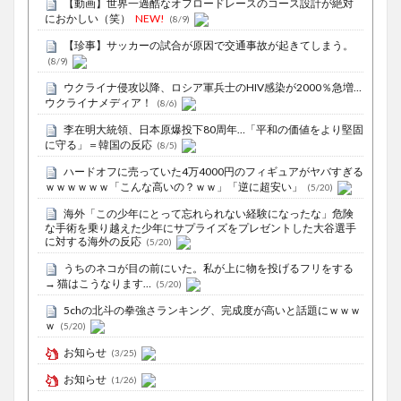
【動画】世界一過酷なオフロードレースのコース設計が絶対
におかしい（笑）
NEW!
(8/9)
【珍事】サッカーの試合が原因で交通事故が起きてしまう。
(8/9)
ウクライナ侵攻以降、ロシア軍兵士のHIV感染が2000％急増…
ウクライナメディア！
(8/6)
李在明大統領、日本原爆投下80周年…「平和の価値をより堅固
に守る」＝韓国の反応
(8/5)
ハードオフに売っていた4万4000円のフィギュアがヤバすぎる
ｗｗｗｗｗｗ「こんな高いの？ｗｗ」「逆に超安い」
(5/20)
海外「この少年にとって忘れられない経験になったな」危険
な手術を乗り越えた少年にサプライズをプレゼントした大谷選手
に対する海外の反応
(5/20)
うちのネコが目の前にいた。私が上に物を投げるフリをする
→ 猫はこうなります…
(5/20)
5chの北斗の拳強さランキング、完成度が高いと話題にｗｗｗ
ｗ
(5/20)
お知らせ
(3/25)
お知らせ
(1/26)