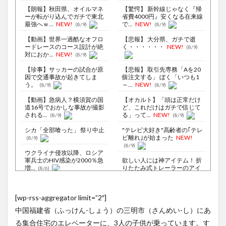
【朗報】秋田県、オイルマネ
【驚愕】 新幹線じゃなく『帰
ーが転がり込んでガチで東北
省費4000円』安くなる在来線
最強へｗ...
NEW!
で...
NEW!
(8/9)
(8/9)
【動画】世界一過酷なオフロ
【悲報】 大分県、ガチで逝
ードレースのコース設計が絶
く・・・・・・
NEW!
(8/9)
対におか...
NEW!
(8/9)
【珍事】サッカーの試合が原
【悲報】 取引先専務「Aを20
因で交通事故が起きてしま
個注文する」 ぼく「いつも1
う。
～...
NEW!
(8/9)
(8/9)
【動画】急病人？横須賀の国
【オカルト】「頭は正常だけ
道16号でおかしな事故が撮影
ど、これだけはガチで信じて
される...
る」って...
NEW!
(8/9)
(8/9)
シカ「全部喰った」 祭り中止
"テレビ大好き"高齢者の｢テレ
ビ離れ｣が始まった
NEW!
(8/9)
(8/9)
ウクライナ侵攻以降、ロシア
軍兵士のHIV感染が2000％急
欲しい人には神アイテム！ 折
増...
りたたみ式トレーラーのアイ
(8/6)
デアが...
NEW!
(8/9)
李在明大統領、日本原爆投下
80周年…「平和の価値をより
【Xの車窓から】オービスかと
[wp-rss-aggregator limit=”2″]
堅固に...
思ったら野生の炊飯器で草
(8/5)
ほか
(8/6)
中国福建省（ふっけん-しょう）の三明市（さんめい-し）にあ
【悲報】ワンピース原作者・
尾田栄一郎さん、他の人と同
【Xの車窓から】整備士が2度
る集合住宅のエレベーターに、3人の子供が乗っています。す