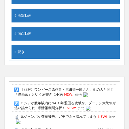
衝撃動画
面白動画
驚き
【悲報】ワンピース原作者・尾田栄一郎さん、他の人と同じ
「漫画家」という肩書きに不満
NEW!
(8/9)
ロシアが数年以内にNATO加盟国を攻撃か、プーチン大統領が
追い詰められ…米情報機関分析！
NEW!
(8/9)
元ジャンポケ斉藤被告、ガチでぶっ壊れてしまう
NEW!
(8/9)