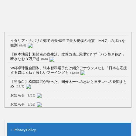
イタリア・ナポリ近郊で過去40年で最大規模の地震「M4.7」の揺れを
観測
(8/8)
【熊本地震】避難者の食生活、改善急務…調理できず「パン飽き飽き」
断水なお３万戸超
(8/8)
W杯卓球混合団体、張本智和選手だけ紹介アナウンスなし「日本を応援
する奴はｘね」激しいブーイングも
(12/6)
【初激白】松岡昌宏が語った、国分太一への思いと日テレへの疑問まと
め
(12/3)
お知らせ
(3/25)
お知らせ
(1/26)
顔20点、体80点と評価されていた女子学生が男子学生らの性の捌け口に
される
(12/26)
【中国】処理水の問題化狙うも不発？ASEAN関連会合で賛同広がらず
Privacy Policy
(7/13)