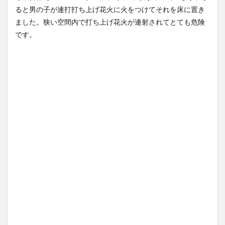
じ「漫画...
NEW!
見する現場猫案件 ほか
(8/9)
ると男の子が連打打ち上げ花火に火をつけてそれを床に置き
(7/31)
ロシアが数年以内にNATO加盟
ました。狭い空間内で打ち上げ花火が連射されてとても危険
国を攻撃か、プーチン大統領
ハードオフに売っていた4万
が追...
NEW!
4000円のフィギュアがヤバす
(8/9)
です。
ぎる...
(5/20)
【朗報】あだち充、タッチの
上杉達也が浅倉南に告白した
海外「この少年にとって忘れ
シーンを...
NEW!
られない経験になったな」危
(8/9)
険な手術...
(5/20)
5chの北斗の拳強さランキン
グ、完成度が高いと話題にｗ
うちのネコが目の前にいた。
ｗｗｗ
私が上に物を投げるフリをす
(5/20)
る → ...
(5/20)
金正恩「経済制裁、正直キツ
いです・・・本当は核を使う
韓国人「野球の天才大谷翔平
つもりな...
がML2度目のサヨナラ爆発！4
(5/20)
打数...
(5/20)
お知らせ
(3/25)
【GIF】JSのカンチョーワロタ
お知らせ
(1/26)
(5/20)
顔20点、体80点と評価されて
【愕然】白のクラウン俺氏、
いた女子学生が男子学生らの
高速道路左車線を制限速度で
性の...
走った結...
(12/26)
(5/20)
【中国】パトカーの前で好演
【中国】パトカーの前で好演
技www当たり屋やお煽り運転
技www当たり屋やお煽り運転
など盛...
など盛...
(3/1)
(3/1)