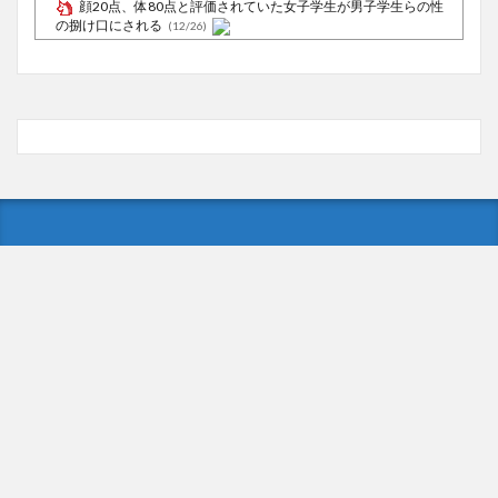
顔20点、体80点と評価されていた女子学生が男子学生らの性
の捌け口にされる
(12/26)
【中国】処理水の問題化狙うも不発？ASEAN関連会合で賛同
広がらず
(7/13)
Powered by livedoor 相互RSS