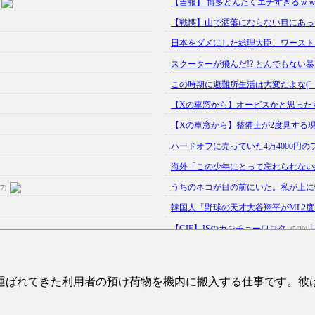
【吉報】 博多どんたくエチすぎるｗｗ
【戦慄】山で洒落にならない目にあっ
日本をダメにした総理大臣、ワースト１
スクーターが飛んだ!? とんでもない
この時期に避難所生活は大変だよな(´・
【Xの車窓から】オービスかと思った
【Xの車窓から】整備士が2度見する
ハードオフに売っていた4万4000円の
海外「この少年にとって忘れられない経
うちのネコが目の前にいた。私が上に物を
/7)
韓国人「野球の天才大谷翔平がML2度目
【GIF】JSのカンチョーワロタ
(5/20)
【愕然】白のクラウン俺氏、高速道路左
【中国】パトカーの前で好演技www当
運ばれてきた利用者の預け荷物を機内に搬入する仕事です。彼
【あるある？】うわっ・・・男性が一
【怒報】撮影車を叩く当て逃げ老害を