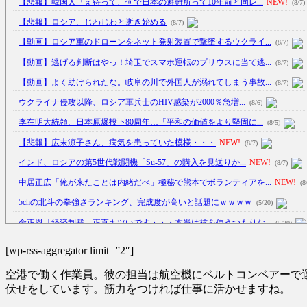
【悲報】韓国人「え待って、何で日本の避難所って10年前と同レ...
NEW!
(8/7)
【悲報】ロシア、じわじわと逝き始める
(8/7)
【動画】ロシア軍のドローンをネット発射装置で撃墜するウクライ...
(8/7)
【動画】逃げる判断はやっ！埼玉でスマホ運転のプリウスに当て逃...
(8/7)
【動画】よく助けられたな。岐阜の川で外国人が溺れてしまう事故...
(8/7)
ウクライナ侵攻以降、ロシア軍兵士のHIV感染が2000％急増...
(8/6)
李在明大統領、日本原爆投下80周年…「平和の価値をより堅固に...
(8/5)
【悲報】広末涼子さん、病気を患っていた模様・・・
NEW!
(8/7)
インド、ロシアの第5世代戦闘機「Su-57」の購入を見送りか...
NEW!
(8/7)
中居正広「俺が来たことは内緒だべ」極秘で熊本でボランティアを...
NEW!
(8
5chの北斗の拳強さランキング、完成度が高いと話題にｗｗｗｗ
(5/20)
金正恩「経済制裁、正直キツいです・・・本当は核を使うつもりな...
(5/20)
お知らせ
(3/25)
[wp-rss-aggregator limit=”2″]
お知らせ
(1/26)
空港で働く作業員。彼の担当は航空機にベルトコンベアーで
顔20点、体80点と評価されていた女子学生が男子学生らの性の...
(12/26)
伏せをしています。筋力をつければ仕事に活かせますね。
【中国】パトカーの前で好演技www当たり屋やお煽り運転など盛...
(3/1)