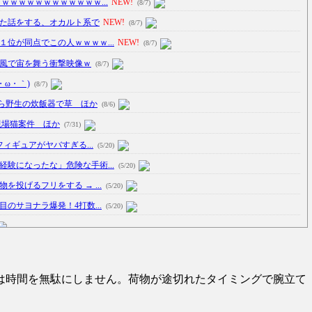
ｗｗｗｗｗｗｗｗｗｗｗｗ...
NEW!
(8/7)
た話をする、オカルト系で
NEW!
(8/7)
位が同点でこの人ｗｗｗｗ...
NEW!
(8/7)
暴風で宙を舞う衝撃映像ｗ
(8/7)
ω・｀)
(8/7)
ら野生の炊飯器で草 ほか
(8/6)
現場猫案件 ほか
(7/31)
フィギュアがヤバすぎる...
(5/20)
験になったな」危険な手術...
(5/20)
投げるフリをする → ...
(5/20)
のサヨナラ爆発！4打数...
(5/20)
車線を制限速度で走った結...
(5/20)
たり屋やお煽り運転など盛...
(3/1)
は時間を無駄にしません。荷物が途切れたタイミングで腕立て
瞬で冷める女性の行動6選
(3/1)
追跡！警察も出動する騒ぎに
(3/1)