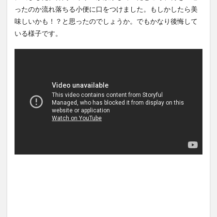
4939円！喋りたいだけなら公
思ったら野生の炊飯器で草
ったのか流れ落ちる小便に口をつけました。もしかしたら美
園に...
NEW!
ほか
(8/7)
(8/6)
味しいかも！？と思ったのでしょうか。でもかなり後悔して
中国とロシア海軍艦艇4隻が日
【Xの車窓から】整備士が2度
本列島を一周…防衛省が全航路
見する現場猫案件 ほか
いる様子です。
を公...
NEW!
(8/7)
(7/31)
【衝撃動画】令和のJS、レベ
ハードオフに売っていた4万
チｗｗｗｗｗｗｗｗｗｗｗｗ
4000円のフィギュアがヤバす
ｗｗｗ...
NEW!
ぎる...
(8/7)
(5/20)
5chの北斗の拳強さランキン
海外「この少年にとって忘れ
グ、完成度が高いと話題にｗ
られない経験になったな」危
ｗｗｗ
険な手術...
(5/20)
(5/20)
金正恩「経済制裁、正直キツ
うちのネコが目の前にいた。
いです・・・本当は核を使う
私が上に物を投げるフリをす
つもりな...
る → ...
(5/20)
(5/20)
お知らせ
韓国人「野球の天才大谷翔平
(3/25)
がML2度目のサヨナラ爆発！4
お知らせ
打数...
(1/26)
(5/20)
顔20点、体80点と評価されて
【GIF】JSのカンチョーワロタ
いた女子学生が男子学生らの
(5/20)
性の...
(12/26)
【愕然】白のクラウン俺氏、
【中国】パトカーの前で好演
高速道路左車線を制限速度で
技www当たり屋やお煽り運転
走った結...
(5/20)
など盛...
(3/1)