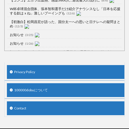
【コンゴ】エボラ出血熱、感染3600人…過去最大の流行に
(8/6)
W杯卓球混合団体、張本智和選手だけ紹介アナウンスなし「日本を応援
する奴はｘね」激しいブーイングも
(12/6)
【初激白】松岡昌宏が語った、国分太一への思いと日テレへの疑問まと
め
(12/3)
お知らせ
(3/25)
お知らせ
(1/26)
顔20点、体80点と評価されていた女子学生が男子学生らの性の捌け口に
される
(12/26)
【中国】処理水の問題化狙うも不発？ASEAN関連会合で賛同広がらず
(7/13)
Privacy Policy
【韓国】54.1％「IAEA報告書を信用しない」
(7/13)
100000dobuについて
Powered by livedoor 相互RSS
Contact