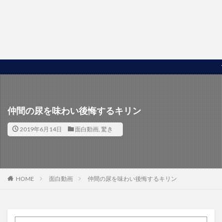
世界の
仲間の尿を味わい後悔するキリン
2019年6月14日
面白動画
,
驚き
HOME
面白動画
仲間の尿を味わい後悔するキリン