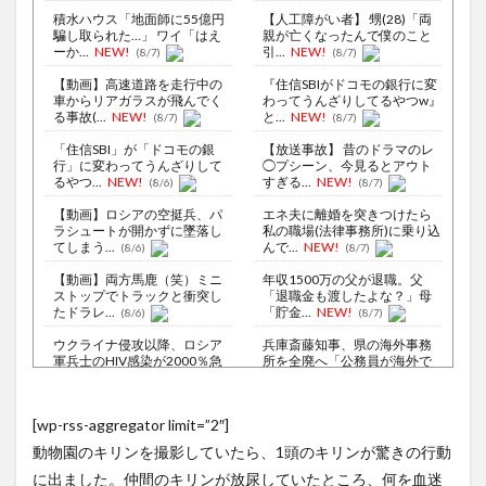
積水ハウス「地面師に55億円
【人工障がい者】 甥(28)「両
騙し取られた…」 ワイ「はえ
親が亡くなったんで僕のこと
ーか...
NEW!
引...
NEW!
(8/7)
(8/7)
【動画】高速道路を走行中の
『住信SBIがドコモの銀行に変
車からリアガラスが飛んでく
わってうんざりしてるやつw』
る事故(...
NEW!
と...
NEW!
(8/7)
(8/7)
「住信SBI」が「ドコモの銀
【放送事故】 昔のドラマのレ
行」に変わってうんざりして
◯プシーン、今見るとアウト
るやつ...
NEW!
すぎる...
NEW!
(8/6)
(8/7)
【動画】ロシアの空挺兵、パ
エネ夫に離婚を突きつけたら
ラシュートが開かずに墜落し
私の職場(法律事務所)に乗り込
てしまう...
んで...
NEW!
(8/6)
(8/7)
【動画】両方馬鹿（笑）ミニ
年収1500万の父が退職。父
ストップでトラックと衝突し
「退職金も渡したよな？」母
たドラレ...
「貯金...
NEW!
(8/6)
(8/7)
ウクライナ侵攻以降、ロシア
兵庫斎藤知事、県の海外事務
軍兵士のHIV感染が2000％急
所を全廃へ「公務員が海外で
増...
遊ぶため...
NEW!
(8/6)
(8/7)
李在明大統領、日本原爆投下
【徹底議論】近代日本史で最
[wp-rss-aggregator limit=”2″]
80周年…「平和の価値をより
も取り返しのつかなかった失
堅固に...
敗って何...
NEW!
(8/5)
(8/7)
動物園のキリンを撮影していたら、1頭のキリンが驚きの行動
居酒屋「6人で長居して会計
【Xの車窓から】オービスかと
に出ました。仲間のキリンが放尿していたところ、何を血迷