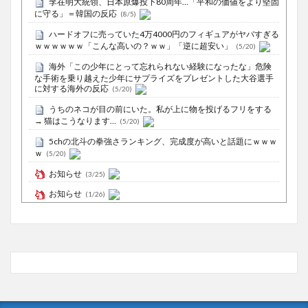
李在明大統領、日本原爆投下80周年…「平和の価値をより堅固
に守る」＝韓国の反応
(8/5)
ハードオフに売っていた4万4000円のフィギュアがヤバすぎる
ｗｗｗｗｗｗ「こんな高いの？ｗｗ」「逆に超安い」
(5/20)
海外「この少年にとって忘れられない経験になったな」危険
な手術を乗り越えた少年にサプライズをプレゼントした大谷選手
に対する海外の反応
(5/20)
うちのネコが目の前にいた。私が上に物を投げるフリをする
→ 猫はこうなります…
(5/20)
5chの北斗の拳強さランキング、完成度が高いと話題にｗｗｗ
ｗ
(5/20)
お知らせ
(3/25)
お知らせ
(1/26)
顔20点、体80点と評価されていた女子学生が男子学生らの性
の捌け口にされる
(12/26)
【中国】処理水の問題化狙うも不発？ASEAN関連会合で賛同
広がらず
(7/13)