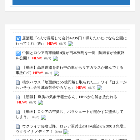
居酒屋「6人で長居して会計4939円！喋りたいだけなら公園に
行ってくれ（怒」
NEW!
(8/7)
中国とロシア海軍艦艇4隻が日本列島を一周…防衛省が全航路
を公開！
NEW!
(8/7)
【動画】高速道路を走行中の車からリアガラスが飛んでくる
事故(ﾟoﾟ)
NEW!
(8/7)
積水ハウス「地面師に55億円騙し取られた…」ワイ「はえーか
わいそう…会社滅茶苦茶やろなぁ」
NEW!
(8/7)
【朗報】 爆胸の気象予報士さん、NHKから解き放たれる
NEW!
(8/7)
【動画】ロシアの空挺兵、パラシュートが開かずに墜落して
しまう。
(8/6)
ウクライナ侵攻以降、ロシア軍兵士のHIV感染が2000％急増…
ウクライナメディア！
(8/6)