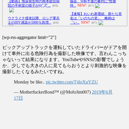
【動画】地震発生時の熊本総合病
協会、W杯予選の審判に“性接
院の手術室の様子が(((ﾟДﾟ...
待...
NEW!
(8/6)
(8/7)
【速報】れいわ新選組、新たな党
ウクライナ侵攻以降、ロシア軍兵
名は「いのちの党」 略称は
士のHIV感染が2000％急増...
「い...
NEW!
(8/6)
(8/7)
『北海道の1500万の中古物件、レ
李在明大統領、日本原爆投下80周
ベチｗｗｗｗ』と『ディズ
[wp-rss-aggregator limit=”2″]
年…「平和の価値をより堅固に...
ニ...
NEW!
(8/6)
(8/5)
ピックアップトラックを運転していたドライバーがドアを開
【Xの車窓から】オービスかと思
【謎】女「43億円注文して………
ったら野生の炊飯器で草 ほか
けて車外に出る危険行為を撮影した映像です。言わんこっち
キャンセルっと！」←こいつ
(8/6)
ゃないって結果になります。YouTubeやSNSの影響でしょう
の...
NEW!
(8/7)
か、少しでも大きの人に見てもらおうとより刺激的な映像を
【Xの車窓から】整備士が2度見す
中国外務省、広島原爆投下に関し
る現場猫案件 ほか
(7/31)
撮影したくなるみたいですね。
て「同情を得ようと核被害者の
ハードオフに売っていた4万4000円
立...
NEW!
(8/7)
Monday be like..
pic.twitter.com/TjiloXuYZU
のフィギュアがヤバすぎる...
(5/20)
【放送事故】昔のドラマのレ◯プ
シーン、今見るとアウトすぎ
— MotherfuckerBond™ (@MofoJim007)
2019年6月
海外「この少年にとって忘れられ
る・...
NEW!
(8/7)
17日
ない経験になったな」危険な手
5chの北斗の拳強さランキング、完
術...
(5/20)
成度が高いと話題にｗｗｗｗ
(5/20)
うちのネコが目の前にいた。私が
上に物を投げるフリをする → ...
金正恩「経済制裁、正直キツいで
(5/20)
す・・・本当は核を使うつもり
韓国人「野球の天才大谷翔平が