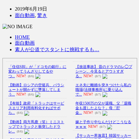
2019年6月19日
面白動画
,
驚き
HOME
面白動画
素人が公道でスタントに挑戦するも…
「住信SBI」が「ドコモの銀行」に
【放送事故】 昔のドラマのレ◯プ
変わってうんざりしてるや
シーン、今見るとアウトすぎ
つ...
NEW!
る...
NEW!
(8/6)
(8/7)
【動画】ロシアの空挺兵、パラシ
エネ夫に離婚を突きつけたら私の
ュートが開かずに墜落してしま
職場(法律事務所)に乗り込ん
う...
NEW!
で...
NEW!
(8/6)
(8/7)
【有能】政府「トラックはサービ
年収1500万の父が退職。父「退職
スエリア利用有料化すればサボ
金も渡したよな？」母「貯
ら...
金...
NEW!
(8/6)
(8/7)
【動画】両方馬鹿（笑）ミニスト
嫁と子作り中なんだけどこうなる
ップでトラックと衝突したドラ
ｗｗｗ
NEW!
(8/7)
レ...
(8/6)
【サッカー界激震】韓国サッカー