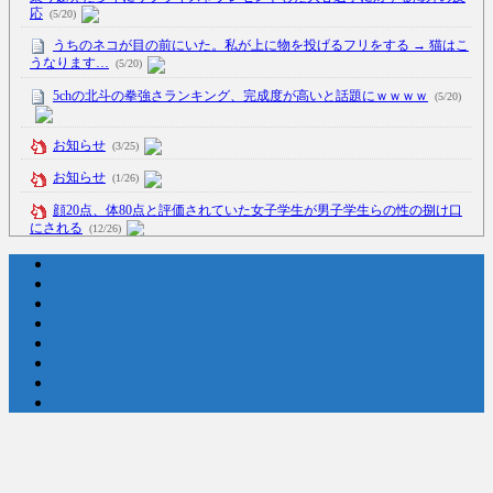
応
(5/20)
うちのネコが目の前にいた。私が上に物を投げるフリをする → 猫はこ
うなります…
(5/20)
5chの北斗の拳強さランキング、完成度が高いと話題にｗｗｗｗ
(5/20)
お知らせ
(3/25)
お知らせ
(1/26)
顔20点、体80点と評価されていた女子学生が男子学生らの性の捌け口
にされる
(12/26)
【中国】処理水の問題化狙うも不発？ASEAN関連会合で賛同広がらず
(7/13)
Powered by livedoor 相互RSS