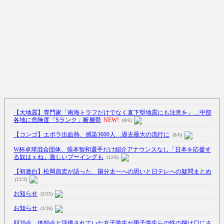
【大地震】専門家「南海トラフだけでなく直下型地震にも注意を」…中部
各地に危険度「Sランク」断層帯
NEW!
(8/6)
【コンゴ】エボラ出血熱、感染3600人…過去最大の流行に
(8/6)
W杯卓球混合団体、張本智和選手だけ紹介アナウンスなし「日本を応援す
る奴はｘね」激しいブーイングも
(12/6)
【初激白】松岡昌宏が語った、国分太一への思いと日テレへの疑問まとめ
(12/3)
お知らせ
(3/25)
お知らせ
(1/26)
顔20点、体80点と評価されていた女子学生が男子学生らの性の捌け口にさ