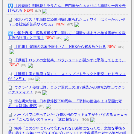
【超悲報】明日花キララさん、専門家からあまりにも非情な一言を告
げられる
NEW!
(8/7)
積水ハウス「地面師に55億円騙し取られた…」ワイ「はえーかわいそ
う…会社滅茶苦茶やろなぁ」
NEW!
(8/7)
中国外務省、広島原爆投下に関して「同情を得ようと核被害者の立場
を政治利用」と主張！
NEW!
(8/7)
【朗報】 爆胸の気象予報士さん、NHKから解き放たれる
NEW!
(8/7)
【動画】ロシアの空挺兵、パラシュートが開かずに墜落してしまう。
NEW!
(8/6)
【動画】両方馬鹿（笑）ミニストップでトラックと衝突したドラレコ
が（ノ∇`）
(8/6)
ウクライナ侵攻以降、ロシア軍兵士のHIV感染が2000％急増…ウクラ
イナメディア！
(8/6)
李在明大統領、日本原爆投下80周年…「平和の価値をより堅固に守
る」＝韓国の反応
(8/5)
ハードオフに売っていた4万4000円のフィギュアがヤバすぎるｗｗｗｗ
ｗｗ「こんな高いの？ｗｗ」「逆に超安い」
(5/20)
海外「この少年にとって忘れられない経験になったな」危険な手術を
乗り越えた少年にサプライズをプレゼントした大谷選手に対する海外の反