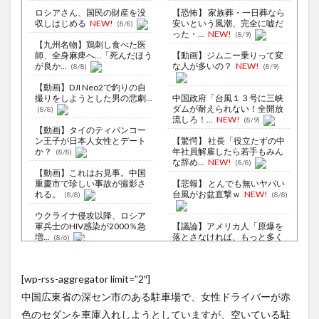
ロシアさん、国民の財産を没
【恐怖】 家族葬・一日葬なら
収しはじめる
NEW!
安いという風潮、完全に嘘だ
(8/8)
った・...
NEW!
(8/9)
【九州名物】鶏刺し食べた医
師、全身麻痺へ…「死んだほう
【動画】ジムニー乗りって変
が良か...
な人が多いの？
NEW!
(8/8)
(8/9)
【動画】DJI Neo2で釣りの自
撮りをしようとした男の悲劇...
中国政府「台風１３号に三峡
ダムが耐えられない！全開放
(8/8)
流しろ！...
NEW!
(8/9)
【動画】タイのティパンコー
ン王子が日本人女性とデート
【驚愕】 社長「役立たずの中
か？
年社員解雇したら若手もみん
(8/8)
な辞め...
NEW!
(8/8)
【動画】これはお見事。中国
重慶市で珍しい事故が撮影さ
【悲報】 とんでも無いヤバい
れる。
台風がお盆直撃ｗ
NEW!
(8/8)
(8/8)
ウクライナ侵攻以降、ロシア
軍兵士のHIV感染が2000％急
【議論】アメリカ人「原爆を
増...
落とさなければ、もっと多く
(8/6)
の日本...
NEW!
(8/8)
李在明大統領、日本原爆投下
80周年…「平和の価値をより
偶然なら仕方ないが､故意はダ
[wp-rss-aggregator limit=”2″]
堅固に...
メ…MLBの問題プレー集が物
(8/5)
議
(8/8)
中国広東省の深セン市のある駐車場で、女性ドライバーが赤
中国海軍の艦隊に所属する
052C型ミサイル駆逐艦「長
【Xの車窓から】オービスかと
色のセダンを車庫入れしようとしていますが、空いている駐