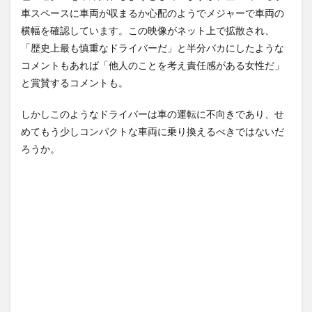
春」と0...
NEW!
思ったら野生の炊飯器で草
(8/8)
車スペースに車両が収まるか心配のようでメジャーで車両の
ほか
(8/6)
お前らはこのハンバーグ定食
横幅を確認しています。この映像がネット上で拡散され、
にいくら払える？ｗｗｗｗｗ
【Xの車窓から】整備士が2度
ｗｗｗｗ...
NEW!
見する現場猫案件 ほか
(8/8)
「歴史上最も慎重なドライバーだ」と半分バカにしたような
(7/31)
コメントもあれば「他人のことを考え責任感がある女性だ」
【悲報】フラッシュモブなの
に誰でも参加できると思って
ハードオフに売っていた4万
と賞賛するコメントも。
乱入した...
NEW!
4000円のフィギュアがヤバす
(8/8)
ぎる...
(5/20)
5chの北斗の拳強さランキン
しかしこのようなドライバーは車の運転に不向きであり、せ
グ、完成度が高いと話題にｗ
海外「この少年にとって忘れ
ｗｗｗ
られない経験になったな」危
(5/20)
めてもう少しコンパクトな車両に乗り換えるべきではないだ
険な手術...
(5/20)
ろうか。
金正恩「経済制裁、正直キツ
いです・・・本当は核を使う
うちのネコが目の前にいた。
つもりな...
私が上に物を投げるフリをす
(5/20)
る → ...
(5/20)
お知らせ
(3/25)
韓国人「野球の天才大谷翔平
お知らせ
がML2度目のサヨナラ爆発！4
(1/26)
打数...
(5/20)
顔20点、体80点と評価されて
いた女子学生が男子学生らの
【GIF】JSのカンチョーワロタ
性の...
(12/26)
(5/20)
【中国】パトカーの前で好演
【愕然】白のクラウン俺氏、
技www当たり屋やお煽り運転
高速道路左車線を制限速度で
など盛...
走った結...
(3/1)
(5/20)