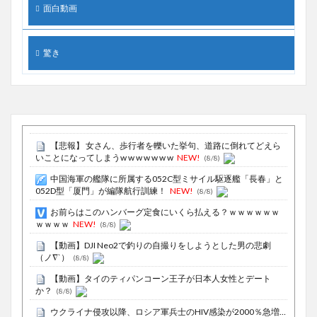
面白動画
驚き
【悲報】 女さん、歩行者を轢いた挙句、道路に倒れてどえら
いことになってしまうw w w w w w w
NEW!
(8/8)
中国海軍の艦隊に所属する052C型ミサイル駆逐艦「長春」と
052D型「厦門」が編隊航行訓練！
NEW!
(8/8)
お前らはこのハンバーグ定食にいくら払える？ｗｗｗｗｗｗ
ｗｗｗｗ
NEW!
(8/8)
【動画】DJI Neo2で釣りの自撮りをしようとした男の悲劇
（ノ∇`）
(8/8)
【動画】タイのティパンコーン王子が日本人女性とデート
か？
(8/8)
ウクライナ侵攻以降、ロシア軍兵士のHIV感染が2000％急増…