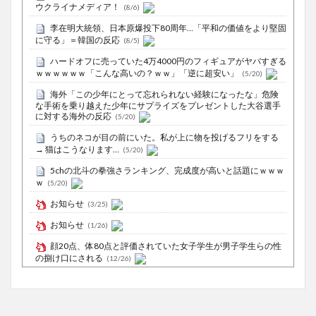
ウクライナメディア！
(8/6)
李在明大統領、日本原爆投下80周年…「平和の価値をより堅固
に守る」＝韓国の反応
(8/5)
ハードオフに売っていた4万4000円のフィギュアがヤバすぎる
ｗｗｗｗｗｗ「こんな高いの？ｗｗ」「逆に超安い」
(5/20)
海外「この少年にとって忘れられない経験になったな」危険
な手術を乗り越えた少年にサプライズをプレゼントした大谷選手
に対する海外の反応
(5/20)
うちのネコが目の前にいた。私が上に物を投げるフリをする
→ 猫はこうなります…
(5/20)
5chの北斗の拳強さランキング、完成度が高いと話題にｗｗｗ
ｗ
(5/20)
お知らせ
(3/25)
お知らせ
(1/26)
顔20点、体80点と評価されていた女子学生が男子学生らの性
の捌け口にされる
(12/26)
【中国】処理水の問題化狙うも不発？ASEAN関連会合で賛同
広がらず
(7/13)