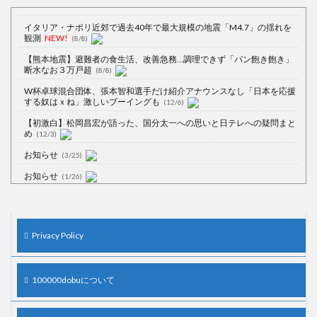
イタリア・ナポリ近郊で過去40年で最大規模の地震「M4.7」の揺れを
観測
NEW!
(8/8)
【熊本地震】避難者の食生活、改善急務…調理できず「パン飽き飽き」
断水なお３万戸超
(8/8)
W杯卓球混合団体、張本智和選手だけ紹介アナウンスなし「日本を応援
する奴はｘね」激しいブーイングも
(12/6)
【初激白】松岡昌宏が語った、国分太一への思いと日テレへの疑問まと
め
(12/3)
お知らせ
(3/25)
お知らせ
(1/26)
顔20点、体80点と評価されていた女子学生が男子学生らの性の捌け口に
される
(12/26)
【中国】処理水の問題化狙うも不発？ASEAN関連会合で賛同広がらず
Privacy Policy
(7/13)
【韓国】54.1％「IAEA報告書を信用しない」
(7/13)
100000dobuについて