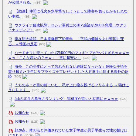
が公開される。
(8/5)
【動画】仲間に花火を水平撃ちしようとして障害を負ったかもしれな
い事故。
(8/5)
ウクライナ侵攻以降、ロシア軍兵士のHIV感染が2000％急増…ウクラ
イナメディア！
(8/6)
李在明大統領、日本原爆投下80周年…「平和の価値をより堅固に守
る」＝韓国の反応
(8/5)
ハードオフに売っていた4万4000円のフィギュアがヤバすぎるｗｗｗｗ
ｗｗ「こんな高いの？ｗｗ」「逆に超安い」
(5/20)
海外「この少年にとって忘れられない経験になったな」危険な手術を
乗り越えた少年にサプライズをプレゼントした大谷選手に対する海外の反
応
(5/20)
うちのネコが目の前にいた。私が上に物を投げるフリをする → 猫はこ
うなります…
(5/20)
5chの北斗の拳強さランキング、完成度が高いと話題にｗｗｗｗ
(5/20)
お知らせ
(3/25)
お知らせ
(1/26)
顔20点、体80点と評価されていた女子学生が男子学生らの性の捌け口
にされる
(12/26)