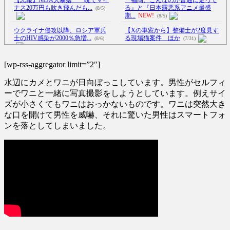
ナス20万円も吹き飛んだも...
る』と『日本露悪系アニメ最盛
(8/5)
期...
NEW!
(8/5)
ウクライナ侵攻以降、ロシア軍兵
【Xの車窓から】整備士が2度見す
士のHIV感染が2000％急増...
る現場猫案件 ほか
(8/6)
(7/31)
【Xの車窓から】予定人員より乗
李在明大統領、日本原爆投下80周
車人数が一人多い ほか
(7/27)
[wp-rss-aggregator limit=”2″]
年…「平和の価値をより堅固に...
ハードオフに売っていた4万4000円
(8/5)
水辺にカメとワニが日向ぼっこしています。男性がセルフィ
のフィギュアがヤバすぎる...
(5/20)
【衝撃映像】かもしれない運転、
ーでワニと一緒に写真撮影をしようとしています。例えサイ
限界突破してしまう・・・
NEW!
ズが小さくてもワニはおっかないものです。ワニは突然大き
海外「この少年にとって忘れられ
(8/6)
な口を開けて男性を威嚇、それに驚いた男性はスマートフォ
ない経験になったな」危険な手
「ロシアによるハンティングだ」
術...
(5/20)
ンを落としてしまいました。
ドローンがウクライナの民間人
うちのネコが目の前にいた。私が
を...
NEW!
(8/6)
上に物を投げるフリをする → ...
鈴木紗理奈「ボランティアはもち
(5/20)
ろんだが、今熊本へ旅行に行く
韓国人「野球の天才大谷翔平が
こ...
NEW!
(8/5)
ML2度目のサヨナラ爆発！4打数...
5chの北斗の拳強さランキング、完
(5/20)
成度が高いと話題にｗｗｗｗ
(5/20)
【GIF】JSのカンチョーワロタ
(5/20)
金正恩「経済制裁、正直キツいで
【愕然】白のクラウン俺氏、高速
す・・・本当は核を使うつもり
道路左車線を制限速度で走った
な...
(5/20)