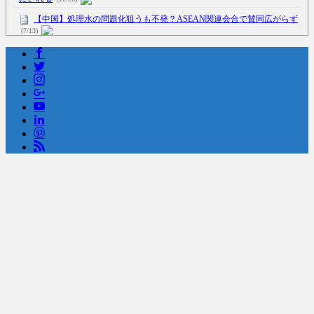
【中国】処理水の問題化狙うも不発？ASEAN関連会合で賛同広がらず
(7/13)
Powered by livedoor 相互RSS