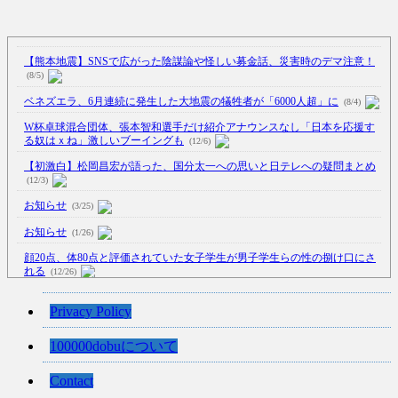
【熊本地震】SNSで広がった陰謀論や怪しい募金話、災害時のデマ注意！
(8/5)
ベネズエラ、6月連続に発生した大地震の犠牲者が「6000人超」に
(8/4)
W杯卓球混合団体、張本智和選手だけ紹介アナウンスなし「日本を応援す
る奴はｘね」激しいブーイングも
(12/6)
【初激白】松岡昌宏が語った、国分太一への思いと日テレへの疑問まとめ
(12/3)
お知らせ
(3/25)
お知らせ
(1/26)
顔20点、体80点と評価されていた女子学生が男子学生らの性の捌け口にさ
れる
(12/26)
【中国】処理水の問題化狙うも不発？ASEAN関連会合で賛同広がらず
Privacy Policy
(7/13)
【韓国】54.1％「IAEA報告書を信用しない」
(7/13)
100000dobuについて
Contact