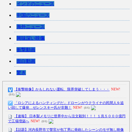
インドのニュース
中国のニュース
海外ニュース
興味深い映像
衝撃動画
面白動画
驚き
【衝撃映像】かもしれない運転、限界突破してしまう・・・
NEW!
(8/6)
「ロシアによるハンティングだ」ドローンがウクライナの民間人を追
い回して爆発…ゼレンスキー氏が非難！
NEW!
(8/6)
【速報】 日本製メモリに世界中から注文殺到！！！ １兆５０００億円
で工場増築へ
NEW!
(8/6)
【話題】河内長野市で警官が包丁男に発砲したシーンのモザ無し映像