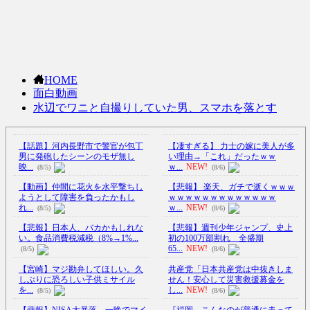
HOME
面白動画
水辺でワニと自撮りしていた男、スマホを落とす
【話題】河内長野市で警官が包丁
【凄すぎる】 力士の嫁に美人が多
男に発砲したシーンのモザ無し
い理由→「これ」だったｗｗ
映...
ｗ...
NEW!
(8/5)
(8/6)
【動画】仲間に花火を水平撃ちし
【悲報】 楽天、ガチで逝くｗｗｗ
ようとして障害を負ったかもし
ｗｗｗｗｗｗｗｗｗｗｗｗｗ
れ...
ｗ...
NEW!
(8/5)
(8/6)
【悲報】日本人、バカかもしれな
【悲報】週刊少年ジャンプ、史上
い。食品消費税減税（8%→1%...
初の100万部割れ 全盛期
65...
NEW!
(8/5)
(8/6)
【宮崎】マジ勘弁してほしい。久
共産党「日本共産党は中抜きしま
しぶりに恐ろしい子供ミサイル
せん！安心して災害救援募金を
を...
し...
NEW!
(8/5)
(8/6)
【悲報】NISA大暴落 一晩でマイ
『福岡、こんなのが普通に走って