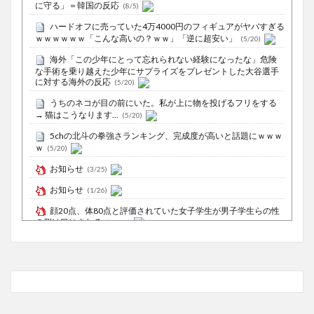
に守る」＝韓国の反応
(8/5)
ハードオフに売っていた4万4000円のフィギュアがヤバすぎる
ｗｗｗｗｗｗ「こんな高いの？ｗｗ」「逆に超安い」
(5/20)
海外「この少年にとって忘れられない経験になったな」危険
な手術を乗り越えた少年にサプライズをプレゼントした大谷選手
に対する海外の反応
(5/20)
うちのネコが目の前にいた。私が上に物を投げるフリをする
→ 猫はこうなります…
(5/20)
5chの北斗の拳強さランキング、完成度が高いと話題にｗｗｗ
ｗ
(5/20)
お知らせ
(3/25)
お知らせ
(1/26)
顔20点、体80点と評価されていた女子学生が男子学生らの性
の捌け口にされる
(12/26)
【中国】処理水の問題化狙うも不発？ASEAN関連会合で賛同
広がらず
(7/13)