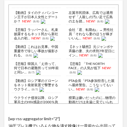
【動画】タイのティパンコー
左翼市民団体、広島では通用
ン王子が日本人女性とデート
せず「人殺しの汚い足で広島
か？
NEW!
の土を踏...
NEW!
(8/8)
(8/8)
【悲報】ラッパーさん、札束
会社「君、転勤ね」→ 男性社
披露するもネット民から新社
員「それなら妻のほうが稼ぎ
会人の初...
NEW!
いいん...
NEW!
(8/8)
(8/8)
【動画】これはお見事。中国
【ネット騒然】 元ジャンポケ
重慶市で珍しい事故が撮影さ
斉藤の妻、夫の求刑7年翌日に
れる。
イン...
NEW!
(8/8)
(8/8)
【悲報】韓国人「え待って、
【悲報】「THE NORTH
何で日本の避難所って10年前
FACE」の人気が低下
NEW!
と同レ...
(8/7)
(8/8)
【動画】ロシア軍のドローン
PTA会長「PTA参加拒否した親
をネット発射装置で撃墜する
へ最終警告。こうなってもい
ウクライ...
い...
NEW!
(8/7)
(8/8)
ウクライナ侵攻以降、ロシア
授業は嫌いだったのに…物理の
軍兵士のHIV感染が2000％急
動画だけは永遠に見ていられ
増...
るｗ
NEW!
(8/6)
(8/8)
李在明大統領、日本原爆投下
【悲報】 とにかくヤりたくて
[wp-rss-aggregator limit=”2″]
80周年…「平和の価値をより
ブスと付き合ったらｗｗｗｗ
堅固に...
ｗｗｗ...
NEW!
(8/5)
(8/8)
油圧プレス機でいろんな物を潰す映像は一昔前から出回って