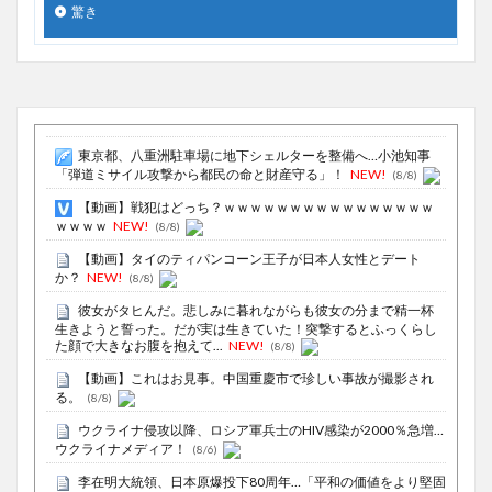
驚き
東京都、八重洲駐車場に地下シェルターを整備へ…小池知事
「弾道ミサイル攻撃から都民の命と財産守る」！
NEW!
(8/8)
【動画】戦犯はどっち？ｗｗｗｗｗｗｗｗｗｗｗｗｗｗｗｗ
ｗｗｗｗ
NEW!
(8/8)
【動画】タイのティパンコーン王子が日本人女性とデート
か？
NEW!
(8/8)
彼女がタヒんだ。悲しみに暮れながらも彼女の分まで精一杯
生きようと誓った。だが実は生きていた！突撃するとふっくらし
た顔で大きなお腹を抱えて...
NEW!
(8/8)
【動画】これはお見事。中国重慶市で珍しい事故が撮影され
る。
(8/8)
ウクライナ侵攻以降、ロシア軍兵士のHIV感染が2000％急増…
ウクライナメディア！
(8/6)
李在明大統領、日本原爆投下80周年…「平和の価値をより堅固