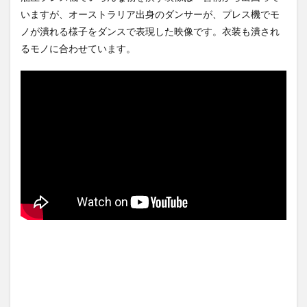
東京都、八重洲駐車場に地下
【Xの車窓から】オービスかと
いますが、オーストラリア出身のダンサーが、プレス機でモ
シェルターを整備へ…小池知事
思ったら野生の炊飯器で草
ノが潰れる様子をダンスで表現した映像です。衣装も潰され
「弾道...
NEW!
ほか
(8/8)
(8/6)
るモノに合わせています。
【動画】戦犯はどっち？ｗｗ
【Xの車窓から】整備士が2度
ｗｗｗｗｗｗｗｗｗｗｗｗｗ
見する現場猫案件 ほか
ｗｗｗｗ...
NEW!
(8/8)
(7/31)
【悲報】仙台育英の女部員←
ハードオフに売っていた4万
ベンチ入り 強豪校のジャガ
4000円のフィギュアがヤバす
イモダン...
NEW!
ぎる...
(8/8)
(5/20)
5chの北斗の拳強さランキン
海外「この少年にとって忘れ
グ、完成度が高いと話題にｗ
られない経験になったな」危
ｗｗｗ
険な手術...
(5/20)
(5/20)
金正恩「経済制裁、正直キツ
うちのネコが目の前にいた。
いです・・・本当は核を使う
私が上に物を投げるフリをす
つもりな...
る → ...
(5/20)
(5/20)
お知らせ
韓国人「野球の天才大谷翔平
(3/25)
がML2度目のサヨナラ爆発！4
お知らせ
打数...
(1/26)
(5/20)
顔20点、体80点と評価されて
【GIF】JSのカンチョーワロタ
いた女子学生が男子学生らの
(5/20)
性の...
(12/26)
【愕然】白のクラウン俺氏、
【中国】パトカーの前で好演
高速道路左車線を制限速度で