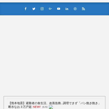
Powered by livedoor 相互RSS
【熊本地震】避難者の食生活、改善急務…調理できず「パン飽き飽き」
断水なお３万戸超
NEW!
(8/8)