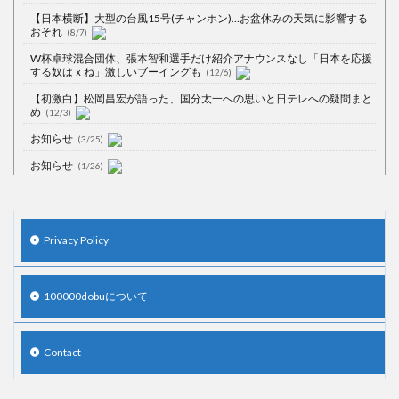
【日本横断】大型の台風15号(チャンホン)…お盆休みの天気に影響する
おそれ
(8/7)
W杯卓球混合団体、張本智和選手だけ紹介アナウンスなし「日本を応援
する奴はｘね」激しいブーイングも
(12/6)
【初激白】松岡昌宏が語った、国分太一への思いと日テレへの疑問まと
め
(12/3)
お知らせ
(3/25)
お知らせ
(1/26)
顔20点、体80点と評価されていた女子学生が男子学生らの性の捌け口に
される
(12/26)
【中国】処理水の問題化狙うも不発？ASEAN関連会合で賛同広がらず
Privacy Policy
(7/13)
【韓国】54.1％「IAEA報告書を信用しない」
(7/13)
100000dobuについて
Contact
Powered by livedoor 相互RSS