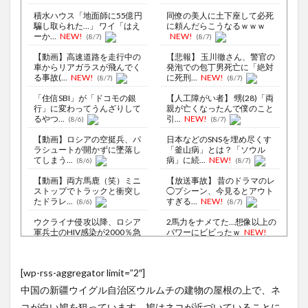
積水ハウス「地面師に55億円
同僚の美人に土下座して必死
騙し取られた…」 ワイ「はえ
に頼んだらこうなるｗｗｗ
ーか...
NEW!
NEW!
(8/7)
(8/7)
【動画】高速道路を走行中の
【悲報】 玉川徹さん、警官の
車からリアガラスが飛んでく
発泡での包丁男死亡に「絶対
る事故(...
NEW!
に死刑...
NEW!
(8/7)
(8/7)
「住信SBI」が「ドコモの銀
【人工障がい者】 甥(28)「両
行」に変わってうんざりして
親が亡くなったんで僕のこと
るやつ...
引...
NEW!
(8/6)
(8/7)
【動画】ロシアの空挺兵、パ
日本などのSNSを埋め尽くす
ラシュートが開かずに墜落し
「釜山病」とは？「ソウル
てしまう...
病」に続...
NEW!
(8/6)
(8/7)
【動画】両方馬鹿（笑）ミニ
【放送事故】 昔のドラマのレ
ストップでトラックと衝突し
◯プシーン、今見るとアウト
たドラレ...
すぎる...
NEW!
(8/6)
(8/7)
ウクライナ侵攻以降、ロシア
2馬力をナメてた…想像以上の
軍兵士のHIV感染が2000％急
パワーにビビったｗ
NEW!
増...
(8/6)
(8/7)
李在明大統領、日本原爆投下
ジャンポケ斉藤「同意があっ
[wp-rss-aggregator limit=”2″]
80周年…「平和の価値をより
たんです。本当です。信じて
堅固に...
下さい」...
NEW!
(8/5)
(8/7)
中国の新疆ウイグル自治区ウルムチの建物の屋根の上で、ネ
【驚愕】ドラクエ6をとんでも
【Xの車窓から】オービスかと
コが白い鳩を狙っています。鳩はネコが近づいていることに