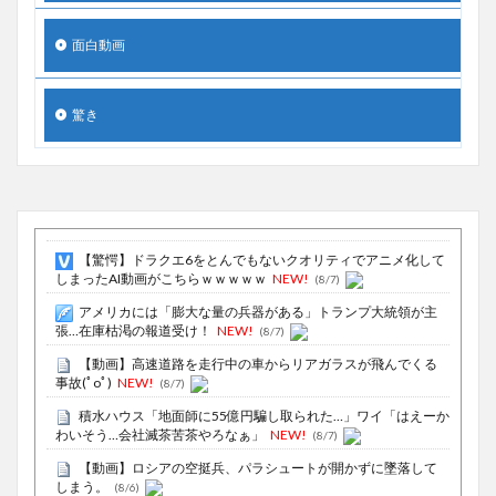
面白動画
驚き
【驚愕】ドラクエ6をとんでもないクオリティでアニメ化して
しまったAI動画がこちらｗｗｗｗｗ
NEW!
(8/7)
アメリカには「膨大な量の兵器がある」トランプ大統領が主
張…在庫枯渇の報道受け！
NEW!
(8/7)
【動画】高速道路を走行中の車からリアガラスが飛んでくる
事故(ﾟoﾟ)
NEW!
(8/7)
積水ハウス「地面師に55億円騙し取られた…」ワイ「はえーか
わいそう…会社滅茶苦茶やろなぁ」
NEW!
(8/7)
【動画】ロシアの空挺兵、パラシュートが開かずに墜落して
しまう。
(8/6)