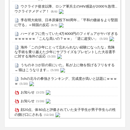
ウクライナ侵攻以降、ロシア軍兵士のHIV感染が2000％急増…
ウクライナメディア！
(8/6)
李在明大統領、日本原爆投下80周年…「平和の価値をより堅固
に守る」＝韓国の反応
(8/5)
ハードオフに売っていた4万4000円のフィギュアがヤバすぎる
ｗｗｗｗｗｗ「こんな高いの？ｗｗ」「逆に超安い」
(5/20)
海外「この少年にとって忘れられない経験になったな」危険
な手術を乗り越えた少年にサプライズをプレゼントした大谷選手
に対する海外の反応
(5/20)
うちのネコが目の前にいた。私が上に物を投げるフリをする
→ 猫はこうなります…
(5/20)
5chの北斗の拳強さランキング、完成度が高いと話題にｗｗｗ
ｗ
(5/20)
お知らせ
(3/25)
お知らせ
(1/26)
顔20点、体80点と評価されていた女子学生が男子学生らの性
の捌け口にされる
(12/26)
【中国】処理水の問題化狙うも不発？ASEAN関連会合で賛同
広がらず
(7/13)