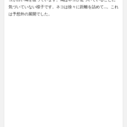
ないクオリティでアニメ化し
思ったら野生の炊飯器で草
気づいていない様子です。ネコは徐々に距離を詰めて…。これ
てしま...
NEW!
ほか
(8/7)
(8/6)
は予想外の展開でした。
【悲報】ディズニーとUSJ、JK
【Xの車窓から】整備士が2度
のダンス会場になってしまう
見する現場猫案件 ほか
ｗ...
NEW!
(8/7)
(7/31)
アメリカには「膨大な量の兵
ハードオフに売っていた4万
器がある」トランプ大統領が
4000円のフィギュアがヤバす
主張…在...
NEW!
ぎる...
(8/7)
(5/20)
5chの北斗の拳強さランキン
海外「この少年にとって忘れ
グ、完成度が高いと話題にｗ
られない経験になったな」危
ｗｗｗ
険な手術...
(5/20)
(5/20)
金正恩「経済制裁、正直キツ
うちのネコが目の前にいた。
いです・・・本当は核を使う
私が上に物を投げるフリをす
つもりな...
る → ...
(5/20)
(5/20)
お知らせ
韓国人「野球の天才大谷翔平
(3/25)
がML2度目のサヨナラ爆発！4
お知らせ
打数...
(1/26)
(5/20)
顔20点、体80点と評価されて
【GIF】JSのカンチョーワロタ
いた女子学生が男子学生らの
(5/20)
性の...
(12/26)
【愕然】白のクラウン俺氏、
【中国】パトカーの前で好演
高速道路左車線を制限速度で
技www当たり屋やお煽り運転
走った結...
(5/20)
など盛...
(3/1)