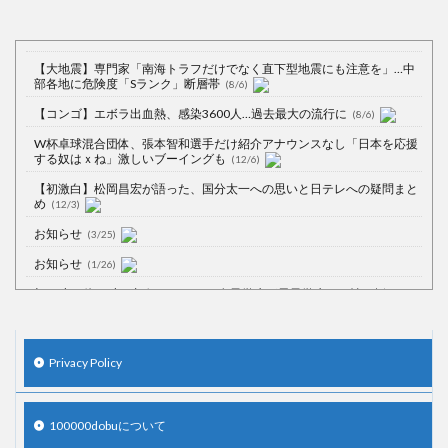
【大地震】専門家「南海トラフだけでなく直下型地震にも注意を」…中
部各地に危険度「Sランク」断層帯
(8/6)
【コンゴ】エボラ出血熱、感染3600人…過去最大の流行に
(8/6)
W杯卓球混合団体、張本智和選手だけ紹介アナウンスなし「日本を応援
する奴はｘね」激しいブーイングも
(12/6)
【初激白】松岡昌宏が語った、国分太一への思いと日テレへの疑問まと
め
(12/3)
お知らせ
(3/25)
お知らせ
(1/26)
顔20点、体80点と評価されていた女子学生が男子学生らの性の捌け口に
される
(12/26)
【中国】処理水の問題化狙うも不発？ASEAN関連会合で賛同広がらず
(7/13)
Privacy Policy
【韓国】54.1％「IAEA報告書を信用しない」
(7/13)
100000dobuについて