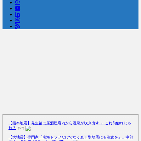
(7/13)
Powered by livedoor 相互RSS
【熊本地震】発生後に居酒屋店内から温泉が吹き出す ← これ前触れじゃ
ね？
(8/7)
【大地震】専門家「南海トラフだけでなく直下型地震にも注意を」…中部