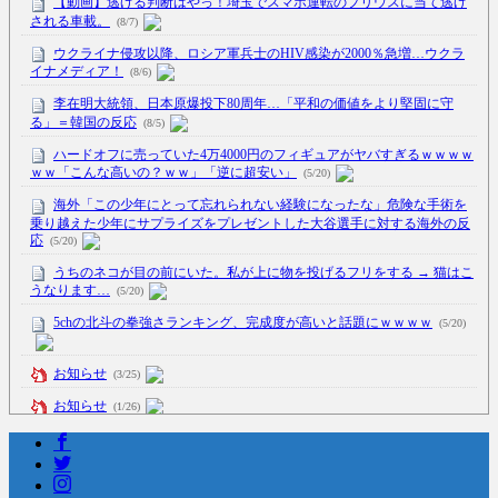
【動画】逃げる判断はやっ！埼玉でスマホ運転のプリウスに当て逃げ
される車載。
(8/7)
ウクライナ侵攻以降、ロシア軍兵士のHIV感染が2000％急増…ウクラ
イナメディア！
(8/6)
李在明大統領、日本原爆投下80周年…「平和の価値をより堅固に守
る」＝韓国の反応
(8/5)
ハードオフに売っていた4万4000円のフィギュアがヤバすぎるｗｗｗｗ
ｗｗ「こんな高いの？ｗｗ」「逆に超安い」
(5/20)
海外「この少年にとって忘れられない経験になったな」危険な手術を
乗り越えた少年にサプライズをプレゼントした大谷選手に対する海外の反
応
(5/20)
うちのネコが目の前にいた。私が上に物を投げるフリをする → 猫はこ
うなります…
(5/20)
5chの北斗の拳強さランキング、完成度が高いと話題にｗｗｗｗ
(5/20)
お知らせ
(3/25)
お知らせ
(1/26)
顔20点、体80点と評価されていた女子学生が男子学生らの性の捌け口
にされる
(12/26)
【中国】処理水の問題化狙うも不発？ASEAN関連会合で賛同広がらず