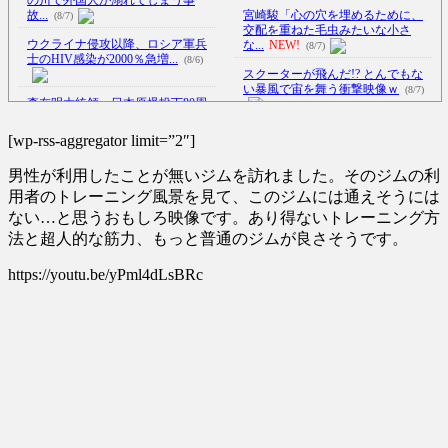
故...
宮崎駿「心の穴を埋めるために、
(8/7)
交配を重ねた毛虫みたいな小さ
ウクライナ侵攻以降、ロシア軍兵
な...
NEW!
(8/7)
士のHIV感染が2000％急増...
(8/6)
スクーターが飛んだ!? とんでもな
い暴風で宙を舞う衝撃映像ｗ
(8/7)
李在明大統領、日本原爆投下80周
年…「平和の価値をより堅固に...
この時期に避難所生活は大変だよ
(8/5)
[wp-rss-aggregator limit=”2″]
な(´・ω・｀)
(8/7)
白黒のコマになぜ色が見えるのか
男性が利用したことが無いジムを訪れました。そのジムの利
200年の謎をAIが解明！
NEW!
【Xの車窓から】オービスかと思
(8/7)
ったら野生の炊飯器で草 ほか
用者のトレーニング風景を見て、このジムには通えそうには
(8/6)
ない…と思うおもしろ映像です。あり得ないトレーニング方
【悲報】女さん、歩行者を轢いた
法と超人的な筋力、もっと普通のジムが良さそうです。
挙句、道路で昼寝をしようとし
【Xの車窓から】整備士が2度見す
て...
NEW!
る現場猫案件 ほか
(8/7)
(7/31)
https://youtu.be/yPml4dLsBRc
【恐怖】18歳で無期懲役になった
ハードオフに売っていた4万4000円
奴、怖い・・・
NEW!
のフィギュアがヤバすぎる...
(8/7)
(5/20)
5chの北斗の拳強さランキング、完
成度が高いと話題にｗｗｗｗ
海外「この少年にとって忘れられ
(5/20)
ない経験になったな」危険な手
術...
(5/20)
金正恩「経済制裁、正直キツいで
す・・・本当は核を使うつもり
うちのネコが目の前にいた。私が
な...
上に物を投げるフリをする → ...
(5/20)
(5/20)
お知らせ
(3/25)