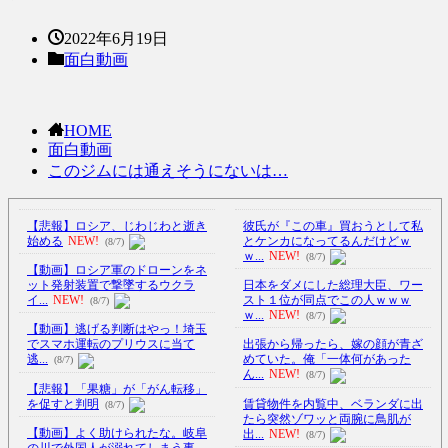
2022年6月19日
面白動画
HOME
面白動画
このジムには通えそうにないは…
【悲報】ロシア、じわじわと逝き
彼氏が『この車』買おうとして私
始める
NEW!
とケンカになってるんだけどｗ
(8/7)
ｗ...
NEW!
(8/7)
【動画】ロシア軍のドローンをネ
ット発射装置で撃墜するウクラ
日本をダメにした総理大臣、ワー
イ...
NEW!
スト１位が同点でこの人ｗｗｗ
(8/7)
ｗ...
NEW!
(8/7)
【動画】逃げる判断はやっ！埼玉
でスマホ運転のプリウスに当て
出張から帰ったら、嫁の顔が青ざ
逃...
めていた。俺「一体何があった
(8/7)
ん...
NEW!
(8/7)
【悲報】「果糖」が「がん転移」
を促すと判明
賃貸物件を内覧中、ベランダに出
(8/7)
たら突然ゾワッと両腕に鳥肌が
【動画】よく助けられたな。岐阜
出...
NEW!
(8/7)
の川で外国人が溺れてしまう事