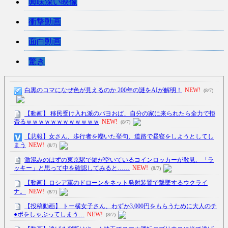
興味深い映像
衝撃動画
面白動画
驚き
白黒のコマになぜ色が見えるのか 200年の謎をAIが解明！
NEW!
(8/7)
【動画】 移民受け入れ派のパヨおば、自分の家に来られたら全力で拒
否るｗｗｗｗｗｗｗｗｗｗｗｗ
NEW!
(8/7)
【悲報】女さん、歩行者を轢いた挙句、道路で昼寝をしようとしてし
まう
NEW!
(8/7)
激混みのはずの東京駅で鍵が空いているコインロッカーが散見、「ラ
ッキー」と思って中を確認してみると……
NEW!
(8/7)
【動画】ロシア軍のドローンをネット発射装置で撃墜するウクライ
ナ。
NEW!
(8/7)
【投稿動画】 トー横女子さん、わずか3,000円をもらうために大人のチ
●ポをしゃぶってしまう…
NEW!
(8/7)