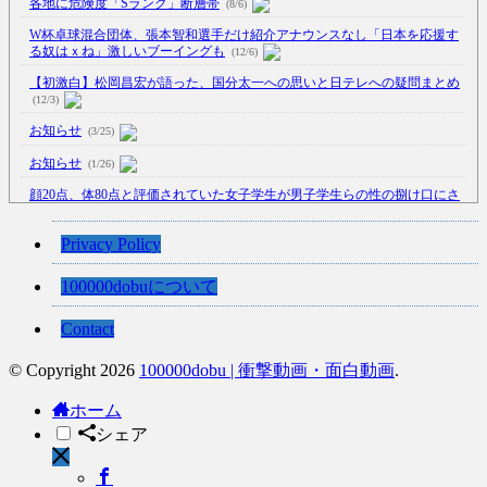
各地に危険度「Sランク」断層帯
(8/6)
W杯卓球混合団体、張本智和選手だけ紹介アナウンスなし「日本を応援す
る奴はｘね」激しいブーイングも
(12/6)
【初激白】松岡昌宏が語った、国分太一への思いと日テレへの疑問まとめ
(12/3)
お知らせ
(3/25)
お知らせ
(1/26)
顔20点、体80点と評価されていた女子学生が男子学生らの性の捌け口にさ
れる
(12/26)
【中国】処理水の問題化狙うも不発？ASEAN関連会合で賛同広がらず
Privacy Policy
(7/13)
100000dobuについて
【韓国】54.1％「IAEA報告書を信用しない」
(7/13)
Contact
© Copyright 2026
100000dobu | 衝撃動画・面白動画
.
Powered by livedoor 相互RSS
ホーム
シェア