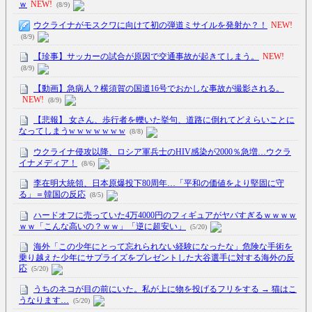
ｗ
NEW!
(8/9)
ウクライナがモスクワに向けて初の弾道ミサイルを発射か？！
NEW!
(8/9)
【珍事】サッカーの試合が原因で交通事故が起きてしまう。
NEW!
(8/9)
【動画】急病人？横須賀の国道16号でおかしな事故が撮影される。
NEW!
(8/9)
【悲報】 女さん、歩行者を轢いた挙句、道路に倒れてどえらいことに
なってしまうw w w w w w w
(8/8)
ウクライナ侵攻以降、ロシア軍兵士のHIV感染が2000％急増…ウクラ
イナメディア！
(8/6)
李在明大統領、日本原爆投下80周年…「平和の価値をより堅固に守
る」＝韓国の反応
(8/5)
ハードオフに売っていた4万4000円のフィギュアがヤバすぎるｗｗｗｗ
ｗｗ「こんな高いの？ｗｗ」「逆に超安い」
(5/20)
海外「この少年にとって忘れられない経験になったな」危険な手術を
乗り越えた少年にサプライズをプレゼントした大谷選手に対する海外の反
応
(5/20)
うちのネコが目の前にいた。私が上に物を投げるフリをする → 猫はこ
うなります…
(5/20)