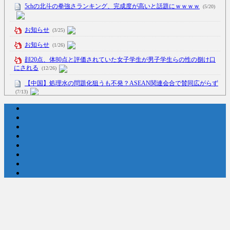
5chの北斗の拳強さランキング、完成度が高いと話題にｗｗｗｗ
(5/20)
お知らせ
(3/25)
お知らせ
(1/26)
顔20点、体80点と評価されていた女子学生が男子学生らの性の捌け口
にされる
(12/26)
【中国】処理水の問題化狙うも不発？ASEAN関連会合で賛同広がらず
(7/13)
Powered by livedoor 相互RSS