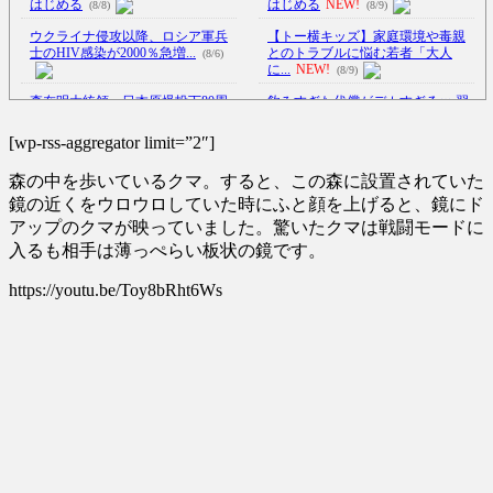
はじめる
はじめる
NEW!
(8/8)
(8/9)
ウクライナ侵攻以降、ロシア軍兵
【トー横キッズ】家庭環境や毒親
士のHIV感染が2000％急増...
とのトラブルに悩む若者「大人
(8/6)
に...
NEW!
(8/9)
李在明大統領、日本原爆投下80周
飲みすぎた代償がデカすぎるｗ 翌
年…「平和の価値をより堅固に...
日100％後悔する誕生日パー...
(8/9)
(8/5)
[wp-rss-aggregator limit=”2″]
吉岡里帆が橋本環奈、広瀬すずク
【Xの車窓から】オービスかと思
森の中を歩いているクマ。すると、この森に設置されていた
ラスになれなかった理由ｗｗｗ
ったら野生の炊飯器で草 ほか
ｗ...
NEW!
(8/9)
(8/6)
鏡の近くをウロウロしていた時にふと顔を上げると、鏡にド
アップのクマが映っていました。驚いたクマは戦闘モードに
ウクライナがモスクワに向けて初
【Xの車窓から】整備士が2度見す
入るも相手は薄っぺらい板状の鏡です。
の弾道ミサイルを発射か？！
る現場猫案件 ほか
(7/31)
NEW!
(8/9)
ハードオフに売っていた4万4000円
https://youtu.be/Toy8bRht6Ws
【悲報】タトゥー彫師23年目店長
のフィギュアがヤバすぎる...
(5/20)
「タトゥー入れにくるやつ
99...
NEW!
(8/9)
海外「この少年にとって忘れられ
5chの北斗の拳強さランキング、完
ない経験になったな」危険な手
成度が高いと話題にｗｗｗｗ
術...
(5/20)
(5/20)
うちのネコが目の前にいた。私が
金正恩「経済制裁、正直キツいで
上に物を投げるフリをする → ...
す・・・本当は核を使うつもり
(5/20)
な...
(5/20)
韓国人「野球の天才大谷翔平が
お知らせ
ML2度目のサヨナラ爆発！4打数...