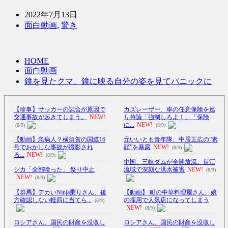
2022年7月13日
面白動画
,
驚き
HOME
面白動画
鏡を見たクマ、鏡に映る自分の姿を見てパニックに
【珍事】サッカーの試合が原因で
カズレーザー、車の任意保険を巡
交通事故が起きてしまう。
NEW!
り持論「強制しろよ！」「保険
に...
NEW!
(8/9)
(8/9)
【動画】急病人？横須賀の国道16
元いいとも青年隊、中居正広の”素
号でおかしな事故が撮影され
顔”を暴露
NEW!
(8/9)
る...
NEW!
(8/9)
中国、三峡ダムが全開放流。長江
シカ「全部喰った」 祭り中止
流域で深刻な洪水被害
NEW!
(8/9)
NEW!
(8/9)
【群馬】デカいNinja乗りさん、後
【動画】 町の中華料理屋さん、娘
方確認しない軽四に当てら...
の採用で人気店になってしまう
(8/9)
NEW!
(8/9)
ロシアさん、国民の財産を没収し
ロシアさん、国民の財産を没収し