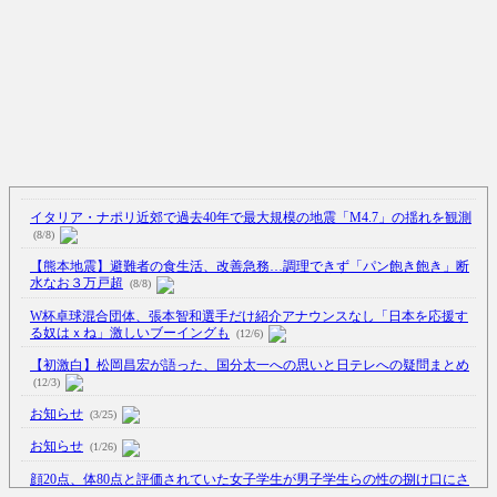
イタリア・ナポリ近郊で過去40年で最大規模の地震「M4.7」の揺れを観測
(8/8)
【熊本地震】避難者の食生活、改善急務…調理できず「パン飽き飽き」断
水なお３万戸超
(8/8)
W杯卓球混合団体、張本智和選手だけ紹介アナウンスなし「日本を応援す
る奴はｘね」激しいブーイングも
(12/6)
【初激白】松岡昌宏が語った、国分太一への思いと日テレへの疑問まとめ
(12/3)
お知らせ
(3/25)
お知らせ
(1/26)
顔20点、体80点と評価されていた女子学生が男子学生らの性の捌け口にさ
れる
(12/26)