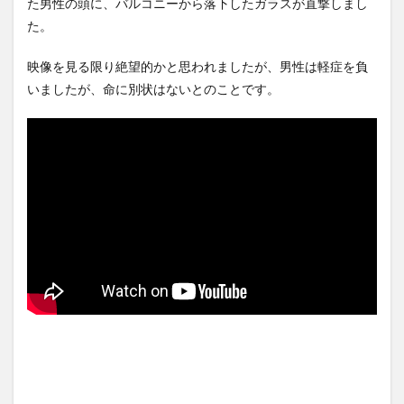
た男性の頭に、バルコニーから落下したガラスが直撃しまし
民間人を...
NEW!
ぎる...
(8/6)
(5/20)
た。
鈴木紗理奈「ボランティアは
海外「この少年にとって忘れ
もちろんだが、今熊本へ旅行
られない経験になったな」危
に行くこ...
NEW!
険な手術...
(8/5)
(5/20)
映像を見る限り絶望的かと思われましたが、男性は軽症を負
【悲報】ショートスリーパー
うちのネコが目の前にいた。
いましたが、命に別状はないとのことです。
堀、ショートスリーパーでな
私が上に物を投げるフリをす
い事がバ...
NEW!
る → ...
(8/5)
(5/20)
5chの北斗の拳強さランキン
韓国人「野球の天才大谷翔平
グ、完成度が高いと話題にｗ
がML2度目のサヨナラ爆発！4
ｗｗｗ
打数...
(5/20)
(5/20)
金正恩「経済制裁、正直キツ
【GIF】JSのカンチョーワロタ
いです・・・本当は核を使う
(5/20)
つもりな...
(5/20)
【愕然】白のクラウン俺氏、
お知らせ
高速道路左車線を制限速度で
(3/25)
走った結...
(5/20)
お知らせ
(1/26)
【中国】パトカーの前で好演
顔20点、体80点と評価されて
技www当たり屋やお煽り運転
いた女子学生が男子学生らの
など盛...
(3/1)
性の...
(12/26)
【あるある？】うわっ・・・
【中国】パトカーの前で好演
男性が一瞬で冷める女性の行
技www当たり屋やお煽り運転
動6選
(3/1)
など盛...
(3/1)
【怒報】撮影車を叩く当て逃