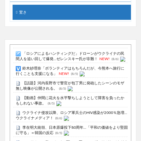
驚き
「ロシアによるハンティングだ」ドローンがウクライナの民
間人を追い回して爆発…ゼレンスキー氏が非難！
NEW!
(8/6)
鈴木紗理奈「ボランティアはもちろんだが、今熊本へ旅行に
行くことも支援になる」
NEW!
(8/5)
【話題】河内長野市で警官が包丁男に発砲したシーンのモザ
無し映像が公開される。
(8/5)
【動画】仲間に花火を水平撃ちしようとして障害を負ったか
もしれない事故。
(8/5)
ウクライナ侵攻以降、ロシア軍兵士のHIV感染が2000％急増…
ウクライナメディア！
(8/6)
李在明大統領、日本原爆投下80周年…「平和の価値をより堅固
に守る」＝韓国の反応
(8/5)