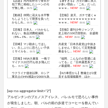
【話題】河内長野市で警官が
【凄すぎる】 力士の嫁に美人
包丁男に発砲したシーンのモ
が多い理由→「これ」だった
ザ無し映...
ｗｗｗ...
NEW!
(8/5)
(8/6)
【動画】仲間に花火を水平撃
【悲報】 楽天、ガチで逝くｗ
ちしようとして障害を負った
ｗｗｗｗｗｗｗｗｗｗｗｗｗ
かもしれ...
ｗｗｗ...
NEW!
(8/5)
(8/6)
【悲報】日本人、バカかもし
【悲報】週刊少年ジャンプ、
れない。食品消費税減税
史上初の100万部割れ 全盛期
（8%→1%...
65...
NEW!
(8/5)
(8/6)
【宮崎】マジ勘弁してほし
共産党「日本共産党は中抜き
い。久しぶりに恐ろしい子供
しません！安心して災害救援
ミサイルを...
募金をし...
NEW!
(8/5)
(8/6)
【悲報】NISA大暴落 一晩で
『福岡、こんなのが普通に走
マイナス20万円も吹き飛んだ
ってる』と『日本露悪系アニ
も...
メ最盛期...
NEW!
(8/5)
(8/5)
ウクライナ侵攻以降、ロシア
【Xの車窓から】整備士が2度
軍兵士のHIV感染が2000％急
見する現場猫案件 ほか
増...
(8/6)
(7/31)
李在明大統領、日本原爆投下
【Xの車窓から】予定人員より
[wp-rss-aggregator limit=”2″]
80周年…「平和の価値をより
乗車人数が一人多い ほか
堅固に...
(8/5)
(7/27)
アルゼンチンのブエノスアイレス、パレルモで恐ろしい事件
「ロシアによるハンティング
ハードオフに売っていた4万
が発生しました。朝、バルの前の歩道でコーヒーを飲んでい
だ」ドローンがウクライナの
4000円のフィギュアがヤバす