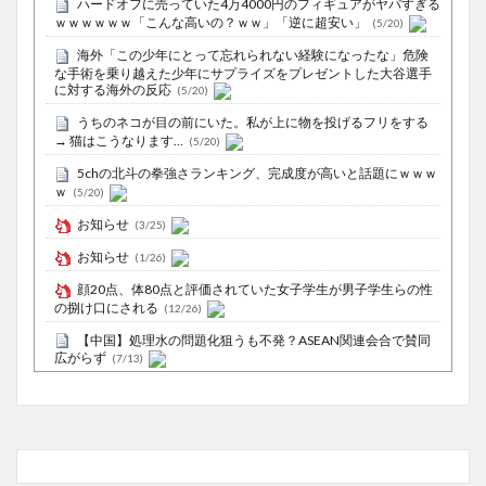
ハードオフに売っていた4万4000円のフィギュアがヤバすぎる
ｗｗｗｗｗｗ「こんな高いの？ｗｗ」「逆に超安い」
(5/20)
海外「この少年にとって忘れられない経験になったな」危険
な手術を乗り越えた少年にサプライズをプレゼントした大谷選手
に対する海外の反応
(5/20)
うちのネコが目の前にいた。私が上に物を投げるフリをする
→ 猫はこうなります…
(5/20)
5chの北斗の拳強さランキング、完成度が高いと話題にｗｗｗ
ｗ
(5/20)
お知らせ
(3/25)
お知らせ
(1/26)
顔20点、体80点と評価されていた女子学生が男子学生らの性
の捌け口にされる
(12/26)
【中国】処理水の問題化狙うも不発？ASEAN関連会合で賛同
広がらず
(7/13)
Powered by livedoor 相互RSS