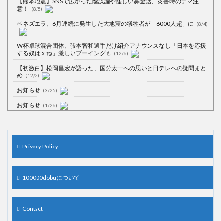
【熊本地震】SNSで広がった陰謀論や怪しい募金話、災害時のデマ注
意！
(8/5)
ベネズエラ、6月連続に発生した大地震の犠牲者が「6000人超」に
(8/4)
W杯卓球混合団体、張本智和選手だけ紹介アナウンスなし「日本を応援
する奴はｘね」激しいブーイングも
(12/6)
【初激白】松岡昌宏が語った、国分太一への思いと日テレへの疑問まと
め
(12/3)
お知らせ
(3/25)
お知らせ
(1/26)
顔20点、体80点と評価されていた女子学生が男子学生らの性の捌け口に
される
(12/26)
【中国】処理水の問題化狙うも不発？ASEAN関連会合で賛同広がらず
Privacy Policy
(7/13)
【韓国】54.1％「IAEA報告書を信用しない」
(7/13)
100000dobuについて
Contact
Powered by livedoor 相互RSS