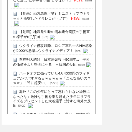
なた達は"仕事を奪う側"じゃない？」
NEW!
(8/6)
【動画】両方馬鹿（笑）ミニストップでトラ
ックと衝突したドラレコが（ノ∇`）
NEW!
(8/6)
【動画】地震発生時の熊本総合病院の手術室
の様子が(((ﾟДﾟ)))
(8/6)
ウクライナ侵攻以降、ロシア軍兵士のHIV感染
が2000％急増…ウクライナメディア！
(8/6)
李在明大統領、日本原爆投下80周年…「平和
の価値をより堅固に守る」＝韓国の反応
(8/5)
ハードオフに売っていた4万4000円のフィギ
ュアがヤバすぎるｗｗｗｗｗｗ「こんな高いの？
ｗｗ」「逆に超安い」
(5/20)
海外「この少年にとって忘れられない経験に
なったな」危険な手術を乗り越えた少年にサプラ
イズをプレゼントした大谷選手に対する海外の反
応
(5/20)
うちのネコが目の前にいた。私が上に物を投
げるフリをする → 猫はこうなります…
(5/20)
5chの北斗の拳強さランキング、完成度が高い