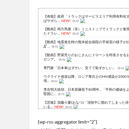
【有能】政府「トラックはサービスエリア利用有料化
ばサボら...
NEW!
(8/6)
【動画】両方馬鹿（笑）ミニストップでトラックと衝
たドラレ...
NEW!
(8/6)
【動画】地震発生時の熊本総合病院の手術室の様子が(((
Дﾟ...
(8/6)
【動画】野菜売りのおじさんにドローンを特攻させる
ロシア。
(8/6)
専門家「日本車はダサい、見てて恥ずかしい」
(8/6)
ウクライナ侵攻以降、ロシア軍兵士のHIV感染が2000
増...
(8/6)
李在明大統領、日本原爆投下80周年…「平和の価値を
堅固に...
(8/5)
【悲報】加藤小夏(おなつ)「演技中に惚れてしまった
いる...
NEW!
(8/6)
「サウダージ」とかいうサウダージでしか聞いたこと
言葉ｗｗ...
NEW!
(8/6)
[wp-rss-aggregator limit=”2″]
スペースXのロケット残骸、月面に衝突か…ファルコン