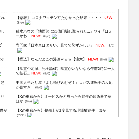
すれ
【悲報】 コロナワクチン打たなかった結果・・・・
NEW!
(8/6)
突し
積水ハウス「地面師に55億円騙し取られた…」ワイ「はえ
ーかわ...
NEW!
(8/6)
ﾟ
専門家「日本車はダサい、見てて恥ずかしい」
NEW!
(8/6)
おそ
【描込】なんだよこの漫画ｗｗｗ【注意】
NEW!
(8/6)
【幽霊否定派、完全論破】幽霊がいないなら午前2時に一人
で墓石...
NEW!
(8/6)
％急
中国人当たり屋『よし飛び込むぞ！』→バス運転手の反応
が強すぎ...
(8/6)
より
【Xの車窓から】オービスかと思ったら野生の炊飯器で草
ほか
(8/6)
俳優が
【Xの車窓から】整備士が2度見する現場猫案件 ほか
(7/31)
ない
ハードオフに売っていた4万4000円のフィギュアがヤバす
ぎる...
(5/20)
9の
海外「この少年にとって忘れられない経験になったな」危