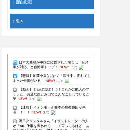
面白動画
驚き
日本の商船が中国に臨検された場合は「台湾
軍が対応」と台湾軍トップ！
NEW!
(8/6)
【悲報】加藤小夏(おなつ)「演技中に惚れてし
まった俳優がいる」
NEW!
(8/6)
【動画】 じゅぼぼぼ！え！これが芸能人のフ
ｏラだ、綺麗な顔とお口でこんなことしているだ
笑
NEW!
(8/6)
【速報】 イオンモール熊本の爆発原因が判
明！！！！
NEW!
(8/6)
野田クリスタルさん「イラストレーターの人
が『AIに仕事を奪われる』って言ってるけど、あ