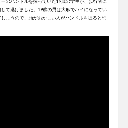
ーのハンドルを握っていた19歳の学生が、歩行者に
険な手術...
(5/20)
して逃げました。19歳の男は大麻でハイになってい
にｗｗ
うちのネコが目の前にいた。私が上に物を投げるフリをす
る → ...
てしまうので、頭がおかしい人がハンドルを握ると恐
(5/20)
使う
韓国人「野球の天才大谷翔平がML2度目のサヨナラ爆発！4
打数...
(5/20)
【GIF】JSのカンチョーワロタ
(5/20)
【愕然】白のクラウン俺氏、高速道路左車線を制限速度で
走った結...
(5/20)
らの
【中国】パトカーの前で好演技www当たり屋やお煽り運転
など盛...
(3/1)
運転
【あるある？】うわっ・・・男性が一瞬で冷める女性の行
動6選
(3/1)
【怒報】撮影車を叩く当て逃げ老害を追跡！警察も出動す
る騒ぎに
(3/1)
【動画】ウクライナ中部でとんでもない大爆発が撮影され
る。
(2/28)