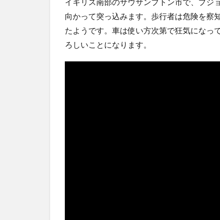
イギリス南部のサウサンプトン市で、プジョ
上段！
NEW!
(8/6)
向かって突っ込みます。歩行者は危険を察知
5chの北斗の拳強さランキング、完成度が高いと話題
ｗｗ
たようです。車は使い方次第で狂気になっ
(5/20)
金正恩「経済制裁、正直キツいです・・・本当は核を
ろしいことになります。
つもりな...
(5/20)
お知らせ
(3/25)
お知らせ
(1/26)
顔20点、体80点と評価されていた女子学生が男子学生
性の...
(12/26)
【中国】パトカーの前で好演技www当たり屋やお煽り
など盛...
(3/1)
Powered by livedoor 相互RSS