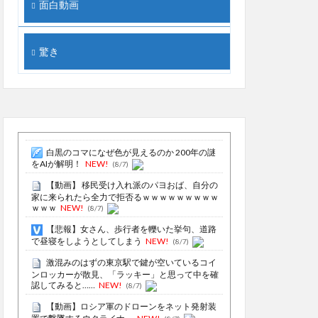
面白動画
驚き
白黒のコマになぜ色が見えるのか 200年の謎
をAIが解明！
NEW!
(8/7)
【動画】 移民受け入れ派のパヨおば、自分の
家に来られたら全力で拒否るｗｗｗｗｗｗｗｗｗ
ｗｗｗ
NEW!
(8/7)
【悲報】女さん、歩行者を轢いた挙句、道路
で昼寝をしようとしてしまう
NEW!
(8/7)
激混みのはずの東京駅で鍵が空いているコイ
ンロッカーが散見、「ラッキー」と思って中を確
認してみると……
NEW!
(8/7)
【動画】ロシア軍のドローンをネット発射装