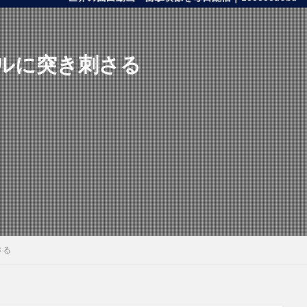
ールに突き刺さる
さる