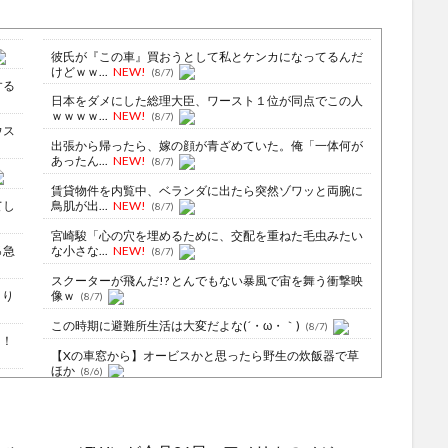
彼氏が『この車』買おうとして私とケンカになってるんだ
けどｗｗ...
NEW!
(8/7)
する
日本をダメにした総理大臣、ワースト１位が同点でこの人
ｗｗｗｗ...
NEW!
(8/7)
ウス
出張から帰ったら、嫁の顔が青ざめていた。俺「一体何が
あったん...
NEW!
(8/7)
賃貸物件を内覧中、ベランダに出たら突然ゾワッと両腕に
てし
鳥肌が出...
NEW!
(8/7)
宮崎駿「心の穴を埋めるために、交配を重ねた毛虫みたい
％急
な小さな...
NEW!
(8/7)
スクーターが飛んだ!? とんでもない暴風で宙を舞う衝撃映
より
像ｗ
(8/7)
この時期に避難所生活は大変だよな(´・ω・｀)
(8/7)
明！
【Xの車窓から】オービスかと思ったら野生の炊飯器で草
ほか
(8/6)
しよ
【Xの車窓から】整備士が2度見する現場猫案件 ほか
(7/31)
!
ハードオフに売っていた4万4000円のフィギュアがヤバす