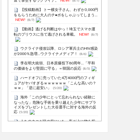
置で撃墜するウクライナ。
NEW!
(8/7)
【投稿動画】 トー横女子さん、わずか3,000円
をもらうために大人のチ●ポをしゃぶってしまう…
NEW!
(8/7)
【動画】逃げる判断はやっ！埼玉でスマホ運
転のプリウスに当て逃げされる車載。
NEW!
(8/7)
ウクライナ侵攻以降、ロシア軍兵士のHIV感染
が2000％急増…ウクライナメディア！
(8/6)
李在明大統領、日本原爆投下80周年…「平和
の価値をより堅固に守る」＝韓国の反応
(8/5)
ハードオフに売っていた4万4000円のフィギ
ュアがヤバすぎるｗｗｗｗｗｗ「こんな高いの？
ｗｗ」「逆に超安い」
(5/20)
海外「この少年にとって忘れられない経験に
なったな」危険な手術を乗り越えた少年にサプラ
イズをプレゼントした大谷選手に対する海外の反
応
(5/20)
うちのネコが目の前にいた。私が上に物を投
げるフリをする → 猫はこうなります…
(5/20)
5chの北斗の拳強さランキング、完成度が高い