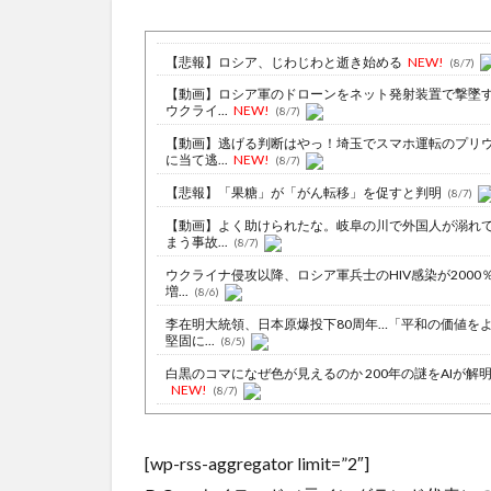
【悲報】ロシア、じわじわと逝き始める
NEW!
(8/7)
【動画】ロシア軍のドローンをネット発射装置で撃墜
ウクライ...
NEW!
(8/7)
【動画】逃げる判断はやっ！埼玉でスマホ運転のプリ
に当て逃...
NEW!
(8/7)
【悲報】「果糖」が「がん転移」を促すと判明
(8/7)
【動画】よく助けられたな。岐阜の川で外国人が溺れ
まう事故...
(8/7)
ウクライナ侵攻以降、ロシア軍兵士のHIV感染が2000
増...
(8/6)
李在明大統領、日本原爆投下80周年…「平和の価値を
堅固に...
(8/5)
白黒のコマになぜ色が見えるのか 200年の謎をAIが解
NEW!
(8/7)
【悲報】女さん、歩行者を轢いた挙句、道路で昼寝を
うとして...
NEW!
(8/7)
[wp-rss-aggregator limit=”2″]
【恐怖】18歳で無期懲役になった奴、怖い・・・
NEW
(8/7)