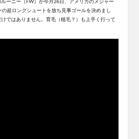
）のルーニー（FW）が今月26日、アメリカのメジャー
ぎる...
(5/20)
にｗｗ
ーの超ロングシュートを放ち見事ゴールを決めまし
海外「この少年にとって忘れられない経験になったな」危
険な手術...
だけではありません。育毛（植毛？）も上手く行って
(5/20)
使う
うちのネコが目の前にいた。私が上に物を投げるフリをす
る → ...
(5/20)
韓国人「野球の天才大谷翔平がML2度目のサヨナラ爆発！4
打数...
(5/20)
らの
【GIF】JSのカンチョーワロタ
(5/20)
【愕然】白のクラウン俺氏、高速道路左車線を制限速度で
運転
走った結...
(5/20)
【中国】パトカーの前で好演技www当たり屋やお煽り運転
など盛...
(3/1)
【あるある？】うわっ・・・男性が一瞬で冷める女性の行
動6選
(3/1)
【怒報】撮影車を叩く当て逃げ老害を追跡！警察も出動す
る騒ぎに
(3/1)
【動画】ウクライナ中部でとんでもない大爆発が撮影され
る。
(2/28)