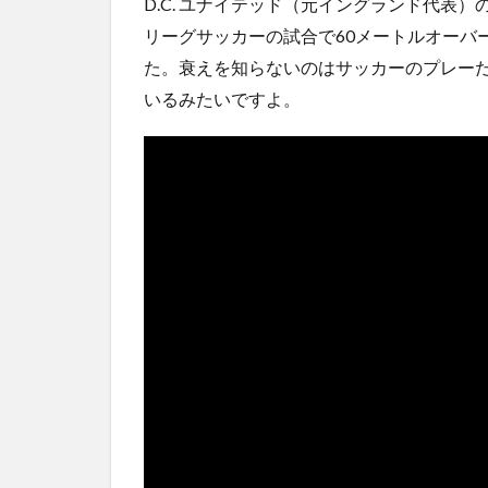
D.C. ユナイテッド（元イングランド代表
5chの北斗の拳強さランキング、完成度が高いと話題
リーグサッカーの試合で60メートルオーバ
ｗｗ
(5/20)
た。衰えを知らないのはサッカーのプレー
金正恩「経済制裁、正直キツいです・・・本当は核を
つもりな...
いるみたいですよ。
(5/20)
お知らせ
(3/25)
お知らせ
(1/26)
顔20点、体80点と評価されていた女子学生が男子学生
性の...
(12/26)
【中国】パトカーの前で好演技www当たり屋やお煽り
など盛...
(3/1)
Powered by livedoor 相互RSS