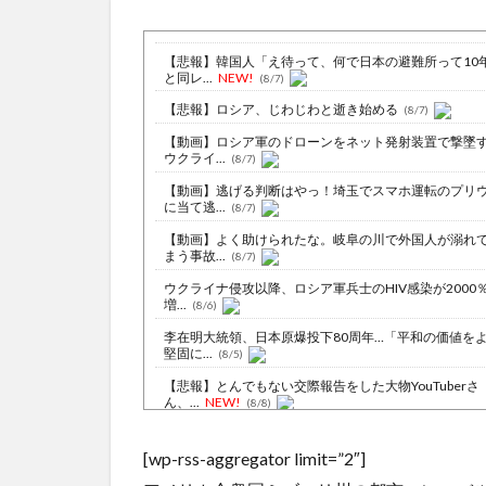
【悲報】韓国人「え待って、何で日本の避難所って10
と同レ...
NEW!
(8/7)
【悲報】ロシア、じわじわと逝き始める
(8/7)
【動画】ロシア軍のドローンをネット発射装置で撃墜
ウクライ...
(8/7)
【動画】逃げる判断はやっ！埼玉でスマホ運転のプリ
に当て逃...
(8/7)
【動画】よく助けられたな。岐阜の川で外国人が溺れ
まう事故...
(8/7)
ウクライナ侵攻以降、ロシア軍兵士のHIV感染が2000
増...
(8/6)
李在明大統領、日本原爆投下80周年…「平和の価値を
堅固に...
(8/5)
【悲報】とんでもない交際報告をした大物YouTuberさ
ん、...
NEW!
(8/8)
中国海警局と中国海軍の船が衝突で2人死亡、事故から
年を経...
NEW!
(8/8)
[wp-rss-aggregator limit=”2″]
【恐怖】22歳女さん、商業施設で通りすがりの面識の