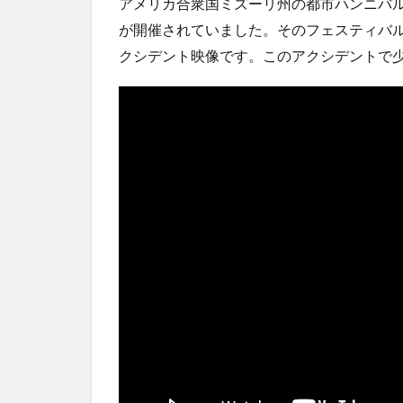
アメリカ合衆国ミズーリ州の都市ハンニバル
JCに...
NEW!
(8/8)
が開催されていました。そのフェスティバ
5chの北斗の拳強さランキング、完成度が高いと話題
ｗｗ
クシデント映像です。このアクシデントで
(5/20)
金正恩「経済制裁、正直キツいです・・・本当は核を
つもりな...
(5/20)
お知らせ
(3/25)
お知らせ
(1/26)
顔20点、体80点と評価されていた女子学生が男子学生
性の...
(12/26)
【中国】パトカーの前で好演技www当たり屋やお煽り
など盛...
(3/1)
Powered by livedoor 相互RSS