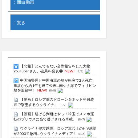
面白動画
驚き
【悲報】とんでもない交際報告をした大物
YouTuberさん、破局を発表😭
NEW!
(8/8)
中国海警局と中国海軍の船が衝突で2人死亡、
事故から約1年を経て公表…南シナ海でフィリピン
船を追跡中！
NEW!
(8/8)
【動画】ロシア軍のドローンをネット発射装
置で撃墜するウクライナ。
(8/7)
【動画】逃げる判断はやっ！埼玉でスマホ運
転のプリウスに当て逃げされる車載。
(8/7)
ウクライナ侵攻以降、ロシア軍兵士のHIV感染
が2000％急増…ウクライナメディア！
(8/6)