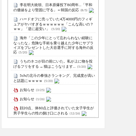
李在明大統領、日本原爆投下80周年…「平和
の価値をより堅固に守る」＝韓国の反応
(8/5)
ハードオフに売っていた4万4000円のフィギ
ュアがヤバすぎるｗｗｗｗｗｗ「こんな高いの？
ｗｗ」「逆に超安い」
(5/20)
海外「この少年にとって忘れられない経験に
なったな」危険な手術を乗り越えた少年にサプラ
イズをプレゼントした大谷選手に対する海外の反
応
(5/20)
うちのネコが目の前にいた。私が上に物を投
げるフリをする → 猫はこうなります…
(5/20)
5chの北斗の拳強さランキング、完成度が高い
と話題にｗｗｗｗ
(5/20)
お知らせ
(3/25)
お知らせ
(1/26)
顔20点、体80点と評価されていた女子学生が
男子学生らの性の捌け口にされる
(12/26)
【中国】処理水の問題化狙うも不発？ASEAN
関連会合で賛同広がらず
(7/13)