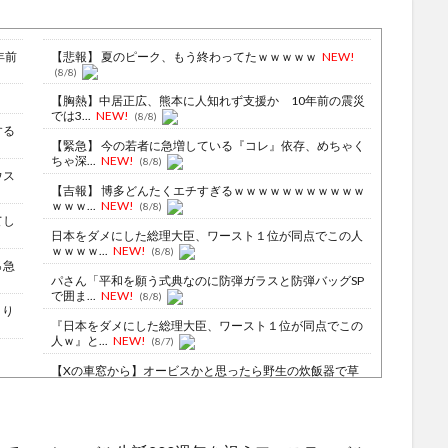
年前
【悲報】 夏のピーク、もう終わってたｗｗｗｗｗ
NEW!
(8/8)
【胸熱】中居正広、熊本に人知れず支援か 10年前の震災
では3...
NEW!
(8/8)
する
【緊急】 今の若者に急増している『コレ』依存、めちゃく
ちゃ深...
NEW!
(8/8)
ウス
【吉報】 博多どんたくエチすぎるｗｗｗｗｗｗｗｗｗｗｗ
ｗｗｗ...
NEW!
(8/8)
てし
日本をダメにした総理大臣、ワースト１位が同点でこの人
ｗｗｗｗ...
NEW!
(8/8)
％急
パさん「平和を願う式典なのに防弾ガラスと防弾バッグSP
で囲ま...
NEW!
(8/8)
より
『日本をダメにした総理大臣、ワースト１位が同点でこの
人ｗ』と...
NEW!
(8/7)
【Xの車窓から】オービスかと思ったら野生の炊飯器で草
ほか
(8/6)
約1
【Xの車窓から】整備士が2度見する現場猫案件 ほか
(7/31)
無い