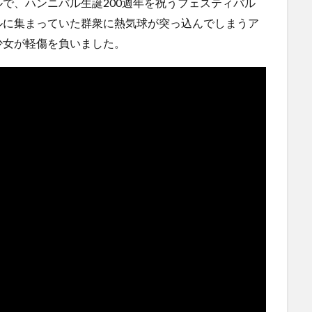
で、ハンニバル生誕200週年を祝うフェスティバル
ハードオフに売っていた4万4000円のフィギュアがヤバす
ぎる...
(5/20)
ルに集まっていた群衆に熱気球が突っ込んでしまうア
にｗｗ
海外「この少年にとって忘れられない経験になったな」危
少女が軽傷を負いました。
険な手術...
(5/20)
使う
うちのネコが目の前にいた。私が上に物を投げるフリをす
る → ...
(5/20)
韓国人「野球の天才大谷翔平がML2度目のサヨナラ爆発！4
打数...
(5/20)
らの
【GIF】JSのカンチョーワロタ
(5/20)
【愕然】白のクラウン俺氏、高速道路左車線を制限速度で
運転
走った結...
(5/20)
【中国】パトカーの前で好演技www当たり屋やお煽り運転
など盛...
(3/1)
【あるある？】うわっ・・・男性が一瞬で冷める女性の行
動6選
(3/1)
【怒報】撮影車を叩く当て逃げ老害を追跡！警察も出動す
る騒ぎに
(3/1)
【動画】ウクライナ中部でとんでもない大爆発が撮影され
る。
(2/28)