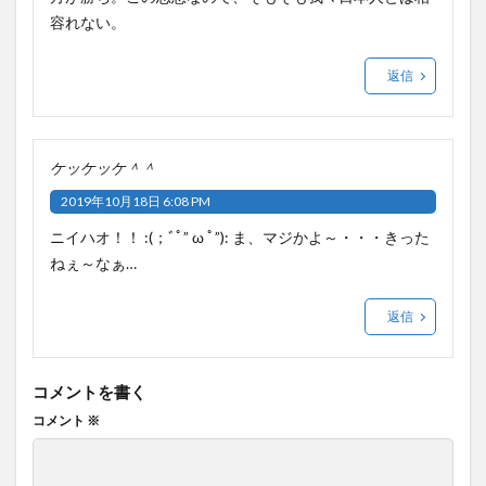
容れない。
返信
ケッケッケ＾＾
2019年10月18日 6:08 PM
ニイハオ！！ :(；ﾞﾟ” ω ﾟ”): ま、マジかよ～・・・きった
ねぇ～なぁ…
返信
コメントを書く
コメント
※