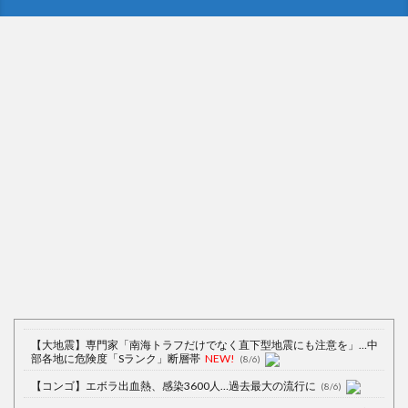
Powered by livedoor 相互RSS
【大地震】専門家「南海トラフだけでなく直下型地震にも注意を」…中
部各地に危険度「Sランク」断層帯
NEW!
(8/6)
【コンゴ】エボラ出血熱、感染3600人…過去最大の流行に
(8/6)