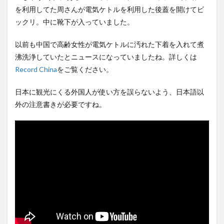
ん、専門家からあまりにも非
ほか
(8/6)
を利用してた周さんが電気ケトルを利用した後蓋を開けてビ
情な一言を...
NEW!
(8/7)
【Xの車窓から】整備士が2度
ックリ。中に靴下が入っていました。
【謎】女「43億円注文し
見する現場猫案件 ほか
て………キャンセルっと！」←
(7/31)
こいつの...
NEW!
(8/7)
以前も中国で高齢女性が電気ケトルに汚れた下着を入れて煮
ハードオフに売っていた4万
中国外務省、広島原爆投下に
4000円のフィギュアがヤバす
沸洗浄していたとニュースになっていましたね。詳しくは
関して「同情を得ようと核被
ぎる...
(5/20)
Record China
をご覧ください。
害者の立...
NEW!
(8/7)
海外「この少年にとって忘れ
5chの北斗の拳強さランキン
られない経験になったな」危
日本に観光にくる外国人が使い方を誤らないよう、日本語以
グ、完成度が高いと話題にｗ
険な手術...
(5/20)
ｗｗｗ
(5/20)
外の注意書きが必要ですね。
うちのネコが目の前にいた。
金正恩「経済制裁、正直キツ
私が上に物を投げるフリをす
いです・・・本当は核を使う
る → ...
(5/20)
つもりな...
(5/20)
韓国人「野球の天才大谷翔平
お知らせ
がML2度目のサヨナラ爆発！4
(3/25)
打数...
(5/20)
お知らせ
(1/26)
【GIF】JSのカンチョーワロタ
顔20点、体80点と評価されて
(5/20)
いた女子学生が男子学生らの
性の...
【愕然】白のクラウン俺氏、
(12/26)
高速道路左車線を制限速度で
【中国】パトカーの前で好演
走った結...
(5/20)
技www当たり屋やお煽り運転
など盛...
【中国】パトカーの前で好演
(3/1)