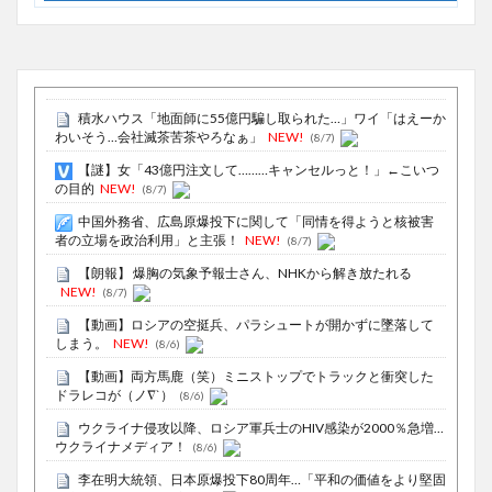
積水ハウス「地面師に55億円騙し取られた…」ワイ「はえーか
わいそう…会社滅茶苦茶やろなぁ」
NEW!
(8/7)
【謎】女「43億円注文して………キャンセルっと！」←こいつ
の目的
NEW!
(8/7)
中国外務省、広島原爆投下に関して「同情を得ようと核被害
者の立場を政治利用」と主張！
NEW!
(8/7)
【朗報】 爆胸の気象予報士さん、NHKから解き放たれる
NEW!
(8/7)
【動画】ロシアの空挺兵、パラシュートが開かずに墜落して
しまう。
NEW!
(8/6)
【動画】両方馬鹿（笑）ミニストップでトラックと衝突した
ドラレコが（ノ∇`）
(8/6)
ウクライナ侵攻以降、ロシア軍兵士のHIV感染が2000％急増…
ウクライナメディア！
(8/6)
李在明大統領、日本原爆投下80周年…「平和の価値をより堅固