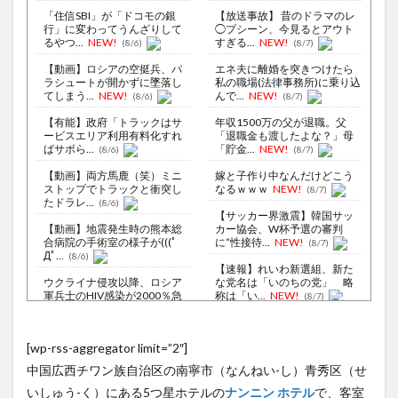
「住信SBI」が「ドコモの銀
【放送事故】 昔のドラマのレ
行」に変わってうんざりして
◯プシーン、今見るとアウト
るやつ...
NEW!
すぎる...
NEW!
(8/6)
(8/7)
【動画】ロシアの空挺兵、パ
エネ夫に離婚を突きつけたら
ラシュートが開かずに墜落し
私の職場(法律事務所)に乗り込
てしまう...
NEW!
んで...
NEW!
(8/6)
(8/7)
【有能】政府「トラックはサ
年収1500万の父が退職。父
ービスエリア利用有料化すれ
「退職金も渡したよな？」母
ばサボら...
「貯金...
NEW!
(8/6)
(8/7)
【動画】両方馬鹿（笑）ミニ
嫁と子作り中なんだけどこう
ストップでトラックと衝突し
なるｗｗｗ
NEW!
(8/7)
たドラレ...
(8/6)
【サッカー界激震】韓国サッ
【動画】地震発生時の熊本総
カー協会、W杯予選の審判
合病院の手術室の様子が(((ﾟ
に“性接待...
NEW!
(8/7)
Дﾟ...
(8/6)
【速報】れいわ新選組、新た
ウクライナ侵攻以降、ロシア
な党名は「いのちの党」 略
軍兵士のHIV感染が2000％急
称は「い...
NEW!
(8/7)
増...
(8/6)
『北海道の1500万の中古物
李在明大統領、日本原爆投下
件、レベチｗｗｗｗ』と『デ
[wp-rss-aggregator limit=”2″]
80周年…「平和の価値をより
ィズニ...
NEW!
(8/6)
堅固に...
(8/5)
中国広西チワン族自治区の南寧市（なんねい-し）青秀区（せ
【Xの車窓から】オービスかと
【超悲報】明日花キララさ
思ったら野生の炊飯器で草
いしゅう-く）にある5つ星ホテルの
ナンニン ホテル
で、客室