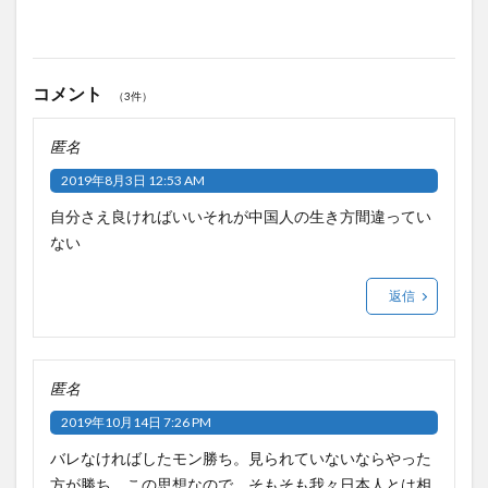
コメント
（3件）
匿名
2019年8月3日 12:53 AM
自分さえ良ければいいそれが中国人の生き方間違ってい
ない
返信
匿名
2019年10月14日 7:26 PM
バレなければしたモン勝ち。見られていないならやった
方が勝ち。この思想なので、そもそも我々日本人とは相