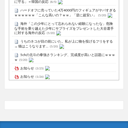
に守る」＝韓国の反応
(8/5)
ハードオフに売っていた4万4000円のフィギュアがヤバすぎる
ｗｗｗｗｗｗ「こんな高いの？ｗｗ」「逆に超安い」
(5/20)
海外「この少年にとって忘れられない経験になったな」危険
な手術を乗り越えた少年にサプライズをプレゼントした大谷選手
に対する海外の反応
(5/20)
うちのネコが目の前にいた。私が上に物を投げるフリをする
→ 猫はこうなります…
(5/20)
5chの北斗の拳強さランキング、完成度が高いと話題にｗｗｗ
ｗ
(5/20)
お知らせ
(3/25)
お知らせ
(1/26)
顔20点、体80点と評価されていた女子学生が男子学生らの性
の捌け口にされる
(12/26)
【中国】処理水の問題化狙うも不発？ASEAN関連会合で賛同
広がらず
(7/13)