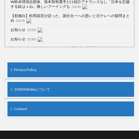
W杯卓球混合団体、張本智和選手だけ紹介アナウンスなし「日本を応援
する奴はｘね」激しいブーイングも
(12/6)
【初激白】松岡昌宏が語った、国分太一への思いと日テレへの疑問まと
め
(12/3)
お知らせ
(3/25)
お知らせ
(1/26)
顔20点、体80点と評価されていた女子学生が男子学生らの性の捌け口に
される
(12/26)
【中国】処理水の問題化狙うも不発？ASEAN関連会合で賛同広がらず
(7/13)
Privacy Policy
【韓国】54.1％「IAEA報告書を信用しない」
(7/13)
100000dobuについて
Powered by livedoor 相互RSS
Contact