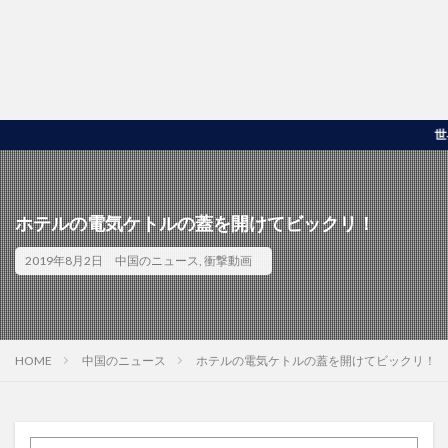
世界の面白
ホテルの電気ケトルの蓋を開けてビックリ！
2019年8月2日
中国のニュース
,
衝撃動画
HOME
中国のニュース
ホテルの電気ケトルの蓋を開けてビックリ！