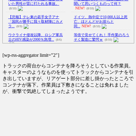
いた男性が雷に打たれる事故。
聞いて思いつくものって何？
NEW!
(8/10)
(8/10)
【悲報】テレ東の若手女子アナ
ドイツ、熱中症で10,000人以上死
「国民が勝手に我々取材陣にカメ
亡、ほとんどがお前らと
ラ...
同...
NEW!
(8/9)
(8/10)
ウクライナ侵攻以降、ロシア軍兵
等倍で見せてくれ！ 手作業のろう
士のHIV感染が2000％急増...
そく製造に驚愕ｗ
(8/6)
(8/10)
【Xの車窓から】オービスかと思
李在明大統領、日本原爆投下80周
ったら野生の炊飯器で草 ほか
[wp-rss-aggregator limit=”2″]
年…「平和の価値をより堅固に...
(8/6)
(8/5)
トラックの荷台からコンテナを降ろそうとしている作業員。
【Xの車窓から】整備士が2度見す
【悲報】強者男性さん「30超えて
る現場猫案件 ほか
(7/31)
キャスターのようなものを使ってトラックからコンテナを引
デートの練習とかしてる奴な
き出していますが、リアゲート部分に差し掛かったところで
ハードオフに売っていた4万4000円
ん...
NEW!
(8/10)
コンテナが落下。作業員は下敷きになることは免れました
のフィギュアがヤバすぎる...
(5/20)
日本発「スター・ウォーズ」長編
が、衝撃で気絶してしまったようです。
アニメシリーズにファン興奮…
海外「この少年にとって忘れられ
「...
NEW!
(8/10)
ない経験になったな」危険な手
【悲報】長瀬智也さんぶっ壊れる
術...
(5/20)
→利きタイヤを始めてしまうｗ
うちのネコが目の前にいた。私が
ｗ...
NEW!
(8/10)
上に物を投げるフリをする → ...
5chの北斗の拳強さランキング、完
(5/20)
成度が高いと話題にｗｗｗｗ
(5/20)
韓国人「野球の天才大谷翔平が