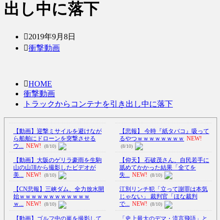
出し中に落下
2019年9月8日
衝撃動画
HOME
衝撃動画
トラックからコンテナを引き出し中に落下
【動画】迎撃ミサイルを避けなが
【悲報】 今時『紙タバコ』吸って
ら船舶にドローンを突撃させる
るやつｗｗｗｗｗｗｗｗ
NEW!
ウ...
NEW!
(8/10)
(8/10)
【動画】大阪のゲリラ豪雨を生駒
【仰天】 石破茂さん、自民若手に
山の山頂から撮影したビデオが
舐めてかかった結果「全てを
美...
NEW!
失...
NEW!
(8/10)
(8/10)
【CN悲報】三峡ダム、全力放水開
江別リンチ犯「立って謝罪は本気
始ｗｗｗｗｗｗｗｗｗｗｗｗ
じゃない」 裁判官「ほな裁判
ｗ...
NEW!
で...
NEW!
(8/10)
(8/10)
【動画】ゴルフ中の嵐を撮影して
「史上最大のデマ・流言飛語」と