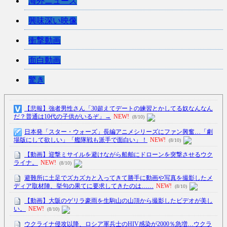
海外ニュース
興味深い映像
衝撃動画
面白動画
驚き
【悲報】強者男性さん「30超えてデートの練習とかしてる奴なんなん
だ？普通は10代の子供がいるぞ」→
NEW!
(8/10)
日本発「スター・ウォーズ」長編アニメシリーズにファン興奮…「劇
場版にして欲しい」「艦隊戦も派手で面白い」！
NEW!
(8/10)
【動画】迎撃ミサイルを避けながら船舶にドローンを突撃させるウク
ライナ。
NEW!
(8/10)
避難所に土足でズカズカと入ってきて勝手に動画や写真を撮影したメ
ディア取材陣、挙句の果てに要求してきたのは……
NEW!
(8/10)
【動画】大阪のゲリラ豪雨を生駒山の山頂から撮影したビデオが美し
い。
NEW!
(8/10)
ウクライナ侵攻以降、ロシア軍兵士のHIV感染が2000％急増…ウクラ