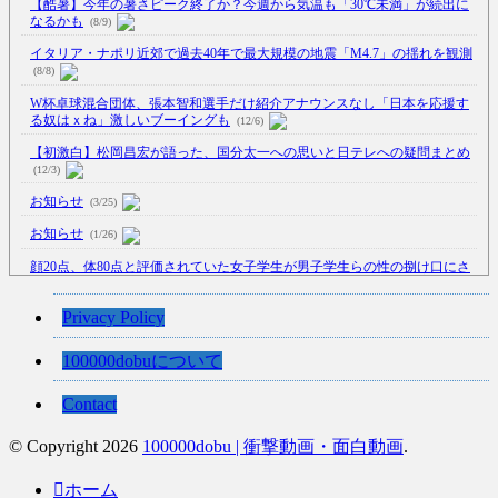
【酷暑】今年の暑さピーク終了か？今週から気温も「30℃未満」が続出に
なるかも
(8/9)
イタリア・ナポリ近郊で過去40年で最大規模の地震「M4.7」の揺れを観測
(8/8)
W杯卓球混合団体、張本智和選手だけ紹介アナウンスなし「日本を応援す
る奴はｘね」激しいブーイングも
(12/6)
【初激白】松岡昌宏が語った、国分太一への思いと日テレへの疑問まとめ
(12/3)
お知らせ
(3/25)
お知らせ
(1/26)
顔20点、体80点と評価されていた女子学生が男子学生らの性の捌け口にさ
れる
(12/26)
【中国】処理水の問題化狙うも不発？ASEAN関連会合で賛同広がらず
Privacy Policy
(7/13)
100000dobuについて
【韓国】54.1％「IAEA報告書を信用しない」
(7/13)
Contact
© Copyright 2026
100000dobu | 衝撃動画・面白動画
.
Powered by livedoor 相互RSS
ホーム