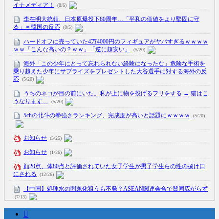
イナメディア！
(8/6)
李在明大統領、日本原爆投下80周年…「平和の価値をより堅固に守
る」＝韓国の反応
(8/5)
ハードオフに売っていた4万4000円のフィギュアがヤバすぎるｗｗｗｗ
ｗｗ「こんな高いの？ｗｗ」「逆に超安い」
(5/20)
海外「この少年にとって忘れられない経験になったな」危険な手術を
乗り越えた少年にサプライズをプレゼントした大谷選手に対する海外の反
応
(5/20)
うちのネコが目の前にいた。私が上に物を投げるフリをする → 猫はこ
うなります…
(5/20)
5chの北斗の拳強さランキング、完成度が高いと話題にｗｗｗｗ
(5/20)
お知らせ
(3/25)
お知らせ
(1/26)
顔20点、体80点と評価されていた女子学生が男子学生らの性の捌け口
にされる
(12/26)
【中国】処理水の問題化狙うも不発？ASEAN関連会合で賛同広がらず
(7/13)