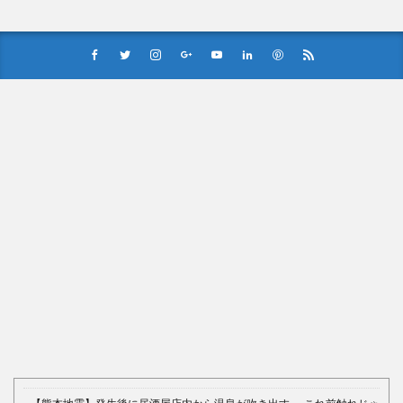
【中国】処理水の問題化狙うも不発？ASEAN関連会合で賛同
広がらず
(7/13)
Powered by livedoor 相互RSS