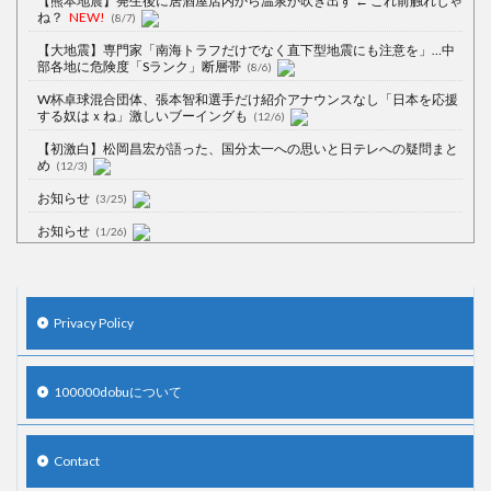
【熊本地震】発生後に居酒屋店内から温泉が吹き出す ← これ前触れじゃ
ね？
NEW!
(8/7)
【大地震】専門家「南海トラフだけでなく直下型地震にも注意を」…中
部各地に危険度「Sランク」断層帯
(8/6)
W杯卓球混合団体、張本智和選手だけ紹介アナウンスなし「日本を応援
する奴はｘね」激しいブーイングも
(12/6)
【初激白】松岡昌宏が語った、国分太一への思いと日テレへの疑問まと
め
(12/3)
お知らせ
(3/25)
お知らせ
(1/26)
顔20点、体80点と評価されていた女子学生が男子学生らの性の捌け口に
される
(12/26)
【中国】処理水の問題化狙うも不発？ASEAN関連会合で賛同広がらず
Privacy Policy
(7/13)
【韓国】54.1％「IAEA報告書を信用しない」
(7/13)
100000dobuについて
Contact
Powered by livedoor 相互RSS