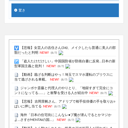
驚き
【悲報】女芸人の吉住さん(36)、メイクしたら普通に美人の部
類だったと判明
NEW!
(8/7)
「盗人たけだけしい」中国国防省が防衛白書に反発…日本の新
型軍国主義と批判！
NEW!
(8/7)
【動画】逃げる判断はやっ！埼玉でスマホ運転のプリウスに
当て逃げされる車載。
NEW!
(8/7)
ジャンポケ斎藤と代理人のやりとり、「地獄すぎて完全にコ
ントになってる……」と衝撃を受ける人が続出中
NEW!
(8/7)
【悲報】 吉岡里帆さん、アドリブで相手役俳優の手を取りお○
ぱいに押し当てる
NEW!
(8/7)
海外「日本の住宅街にこんなレ●プ魔が潜んでるとかマジか
よ…さすがHENTAIの国…」
NEW!
(8/7)