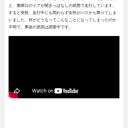
(36)、メイクしたら普通に美
見する現場猫案件 ほか
と、乗降口のドアが開きっぱなしの状態で走行しています。
人の部...
NEW!
(8/7)
(7/31)
すると突然、走行中にも関わらず女性がバスから降りてしま
「盗人たけだけしい」中国国
ハードオフに売っていた4万
防省が防衛白書に反発…日本の
4000円のフィギュアがヤバす
いました。何がどうなってこんなことになってしまったのか
新型軍...
NEW!
ぎる...
(8/7)
(5/20)
不明で、事故の原因は調査中です。
【驚愕】動物さんたち、一斉
海外「この少年にとって忘れ
に「コンビニの棚」に興味を
られない経験になったな」危
示し始め...
NEW!
険な手術...
(8/7)
(5/20)
5chの北斗の拳強さランキン
うちのネコが目の前にいた。
グ、完成度が高いと話題にｗ
私が上に物を投げるフリをす
ｗｗｗ
る → ...
(5/20)
(5/20)
金正恩「経済制裁、正直キツ
韓国人「野球の天才大谷翔平
いです・・・本当は核を使う
がML2度目のサヨナラ爆発！4
つもりな...
打数...
(5/20)
(5/20)
お知らせ
【GIF】JSのカンチョーワロタ
(3/25)
(5/20)
お知らせ
(1/26)
【愕然】白のクラウン俺氏、
顔20点、体80点と評価されて
高速道路左車線を制限速度で
いた女子学生が男子学生らの
走った結...
(5/20)
性の...
(12/26)
【中国】パトカーの前で好演
【中国】パトカーの前で好演
技www当たり屋やお煽り運転
技www当たり屋やお煽り運転
など盛...
(3/1)
など盛...
(3/1)