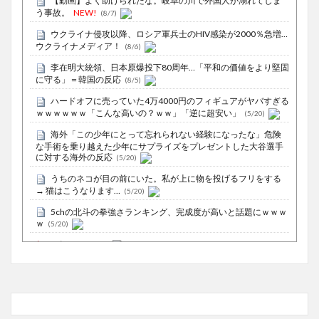
【動画】よく助けられたな。岐阜の川で外国人が溺れてしま
う事故。
NEW!
(8/7)
ウクライナ侵攻以降、ロシア軍兵士のHIV感染が2000％急増…
ウクライナメディア！
(8/6)
李在明大統領、日本原爆投下80周年…「平和の価値をより堅固
に守る」＝韓国の反応
(8/5)
ハードオフに売っていた4万4000円のフィギュアがヤバすぎる
ｗｗｗｗｗｗ「こんな高いの？ｗｗ」「逆に超安い」
(5/20)
海外「この少年にとって忘れられない経験になったな」危険
な手術を乗り越えた少年にサプライズをプレゼントした大谷選手
に対する海外の反応
(5/20)
うちのネコが目の前にいた。私が上に物を投げるフリをする
→ 猫はこうなります…
(5/20)
5chの北斗の拳強さランキング、完成度が高いと話題にｗｗｗ
ｗ
(5/20)
お知らせ
(3/25)
お知らせ
(1/26)
顔20点、体80点と評価されていた女子学生が男子学生らの性
の捌け口にされる
(12/26)