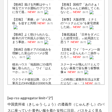
【動画】逃げる判断はやっ！
【怒報】 国税庁「あのさぁ！
埼玉でスマホ運転のプリウス
君らがちゃんと納税してくれ
に当て逃...
NEW!
ないと...
NEW!
(8/7)
(8/7)
【悲報】「果糖」が「がん転
【衝撃】 大阪府警、ミナミ
移」を促すと判明
NEW!
の“ベトナムビル”を家宅捜索
(8/7)
した結...
NEW!
(8/7)
【動画】よく助けられたな。
【徹底議論】「日本をダメに
岐阜の川で外国人が溺れてし
した総理大臣」←結局誰だと
まう事故...
NEW!
思う？
NEW!
(8/7)
(8/7)
【動画】自動ドアの仕組みを
【悲報】 ワイ「ラーメン一袋
理解した富山のツバメが賢
だけじゃ足らんわ！二袋作っ
い。
たろ！...
NEW!
(8/7)
(8/7)
積水ハウス「地面師に55億円
スクーターが飛んだ!? とんで
騙し取られた…」 ワイ「はえ
もない暴風で宙を舞う衝撃映
ーか...
像ｗ
NEW!
(8/7)
(8/7)
ウクライナ侵攻以降、ロシア
この時期に避難所生活は大変
軍兵士のHIV感染が2000％急
だよな(´・ω・｀)
NEW!
(8/7)
増...
(8/6)
李在明大統領、日本原爆投下
【Xの車窓から】オービスかと
[wp-rss-aggregator limit=”2″]
80周年…「平和の価値をより
思ったら野生の炊飯器で草
堅固に...
ほか
(8/5)
(8/6)
中国貴州省（きしゅう-しょう）の遵義市（じゅんぎ-し）のバ
【悲報】女芸人の吉住さん
【Xの車窓から】整備士が2度
スに座っていた黄色い服を着た女性に注目。バスをよく見る