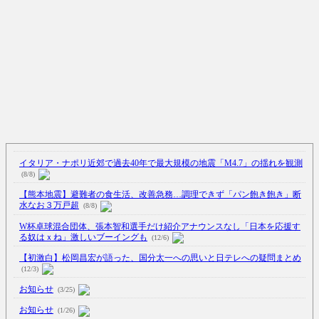
イタリア・ナポリ近郊で過去40年で最大規模の地震「M4.7」の揺れを観測
(8/8)
【熊本地震】避難者の食生活、改善急務…調理できず「パン飽き飽き」断
水なお３万戸超
(8/8)
W杯卓球混合団体、張本智和選手だけ紹介アナウンスなし「日本を応援す
る奴はｘね」激しいブーイングも
(12/6)
【初激白】松岡昌宏が語った、国分太一への思いと日テレへの疑問まとめ
(12/3)
お知らせ
(3/25)
お知らせ
(1/26)