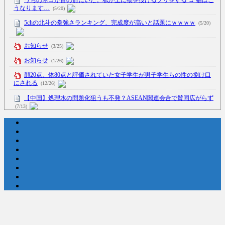
うなります…
(5/20)
5chの北斗の拳強さランキング、完成度が高いと話題にｗｗｗｗ
(5/20)
お知らせ
(3/25)
お知らせ
(1/26)
顔20点、体80点と評価されていた女子学生が男子学生らの性の捌け口
にされる
(12/26)
【中国】処理水の問題化狙うも不発？ASEAN関連会合で賛同広がらず
(7/13)
Powered by livedoor 相互RSS