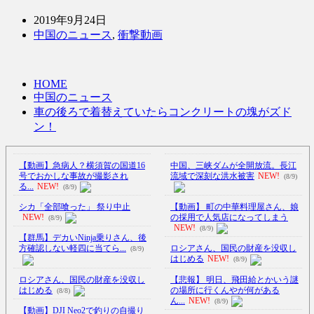
2019年9月24日
中国のニュース
,
衝撃動画
HOME
中国のニュース
車の後ろで着替えていたらコンクリートの塊がズド
ン！
【動画】急病人？横須賀の国道16
中国、三峡ダムが全開放流。長江
号でおかしな事故が撮影され
流域で深刻な洪水被害
NEW!
(8/9)
る...
NEW!
(8/9)
シカ「全部喰った」 祭り中止
【動画】 町の中華料理屋さん、娘
NEW!
の採用で人気店になってしまう
(8/9)
NEW!
(8/9)
【群馬】デカいNinja乗りさん、後
方確認しない軽四に当てら...
ロシアさん、国民の財産を没収し
(8/9)
はじめる
NEW!
(8/9)
ロシアさん、国民の財産を没収し
【悲報】 明日、飛田給とかいう謎
はじめる
の場所に行くんやが何がある
(8/8)
ん...
NEW!
(8/9)
【動画】DJI Neo2で釣りの自撮り