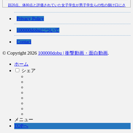
顔20点、体80点と評価されていた女子学生が男子学生らの性の捌け口にさ
れる
(12/26)
【中国】処理水の問題化狙うも不発？ASEAN関連会合で賛同広がらず
Privacy Policy
(7/13)
100000dobuについて
【韓国】54.1％「IAEA報告書を信用しない」
(7/13)
Contact
© Copyright 2026
100000dobu | 衝撃動画・面白動画
.
Powered by livedoor 相互RSS
ホーム
シェア
メニュー
TOPへ