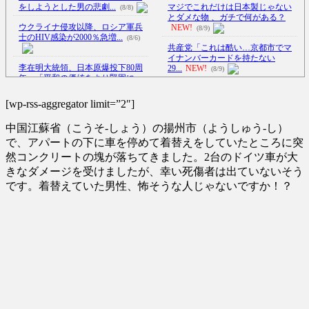
をしようとした男の悲劇...
マジでこれだけは日本製じゃない
(8/8)
とダメな物 、ガチで何がある？
ウクライナ侵攻以降、ロシア軍兵
NEW!
(8/9)
士のHIV感染が2000％急増...
(8/6)
共産党「これは酷い…京都市でマ
イナンバーカードを持たない
李在明大統領、日本原爆投下80周
29...
NEW!
(8/9)
年…「平和の価値をより堅固に...
飲みすぎた代償がデカすぎるｗ 翌
(8/5)
日100％後悔する誕生日パ
[wp-rss-aggregator limit=”2″]
【悲報】タトゥー彫師23年目店長
ー...
NEW!
(8/9)
「タトゥー入れにくるやつ
中国江蘇省（こうそ-しょう）の揚州市（ようしゅう-し）
99...
NEW!
【Xの車窓から】オービスかと思
(8/9)
ったら野生の炊飯器で草 ほか
で、アパートの下に車を停めて着替えをしていたところに突
中国の三峡ダムが全開放流を実
(8/6)
然コンクリートの塊が落ちてきました。2台のドイツ車が大
施…長江流域で深刻な洪水被害！
きなダメージを受けましたが、幸い死傷者は出ていないそう
NEW!
【Xの車窓から】整備士が2度見す
(8/9)
る現場猫案件 ほか
(7/31)
です。着替えていた男性、怖そうな人じゃないですか！？
大学生ワイ、株で大儲けｗｗｗｗ
ｗｗｗｗｗｗｗｗｗｗｗｗｗｗ
ハードオフに売っていた4万4000円
ｗ...
NEW!
のフィギュアがヤバすぎる...
(8/9)
(5/20)
5chの北斗の拳強さランキング、完
成度が高いと話題にｗｗｗｗ
海外「この少年にとって忘れられ
(5/20)
ない経験になったな」危険な手
術...
(5/20)
金正恩「経済制裁、正直キツいで
す・・・本当は核を使うつもり
うちのネコが目の前にいた。私が
な...
上に物を投げるフリをする → ...
(5/20)
(5/20)