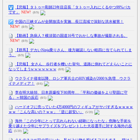
【悲報】タトゥー彫師23年目店長「タトゥー入れにくるやつ99%バカ
です」
NEW!
(8/9)
中国の三峡ダムが全開放流を実施…長江流域で深刻な洪水被害！
NEW!
(8/9)
【動画】急病人？横須賀の国道16号でおかしな事故が撮影される。
NEW!
(8/9)
【群馬】デカいNinja乗りさん、後方確認しない軽四に当てられてしま
う。
(8/9)
【悲報】 女さん、歩行者を轢いた挙句、道路に倒れてどえらいことに
なってしまうw w w w w w w
(8/8)
ウクライナ侵攻以降、ロシア軍兵士のHIV感染が2000％急増…ウクラ
イナメディア！
(8/6)
李在明大統領、日本原爆投下80周年…「平和の価値をより堅固に守
る」＝韓国の反応
(8/5)
ハードオフに売っていた4万4000円のフィギュアがヤバすぎるｗｗｗｗ
ｗｗ「こんな高いの？ｗｗ」「逆に超安い」
(5/20)
海外「この少年にとって忘れられない経験になったな」危険な手術を
乗り越えた少年にサプライズをプレゼントした大谷選手に対する海外の反
応
(5/20)
うちのネコが目の前にいた。私が上に物を投げるフリをする → 猫はこ