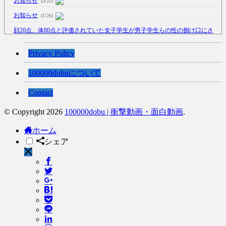
お知らせ
(3/25)
お知らせ
(1/26)
顔20点、体80点と評価されていた女子学生が男子学生らの性の捌け口にさ
れる
(12/26)
【中国】処理水の問題化狙うも不発？ASEAN関連会合で賛同広がらず
Privacy Policy
(7/13)
100000dobuについて
【韓国】54.1％「IAEA報告書を信用しない」
(7/13)
Contact
© Copyright 2026
100000dobu | 衝撃動画・面白動画
.
Powered by livedoor 相互RSS
ホーム
シェア