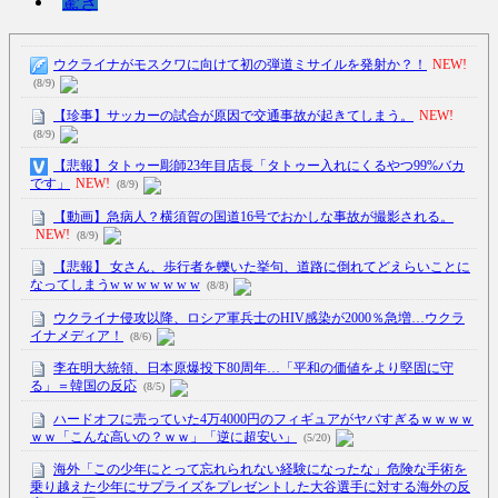
驚き
ウクライナがモスクワに向けて初の弾道ミサイルを発射か？！
NEW!
(8/9)
【珍事】サッカーの試合が原因で交通事故が起きてしまう。
NEW!
(8/9)
【悲報】タトゥー彫師23年目店長「タトゥー入れにくるやつ99%バカ
です」
NEW!
(8/9)
【動画】急病人？横須賀の国道16号でおかしな事故が撮影される。
NEW!
(8/9)
【悲報】 女さん、歩行者を轢いた挙句、道路に倒れてどえらいことに
なってしまうw w w w w w w
(8/8)
ウクライナ侵攻以降、ロシア軍兵士のHIV感染が2000％急増…ウクラ
イナメディア！
(8/6)
李在明大統領、日本原爆投下80周年…「平和の価値をより堅固に守
る」＝韓国の反応
(8/5)
ハードオフに売っていた4万4000円のフィギュアがヤバすぎるｗｗｗｗ
ｗｗ「こんな高いの？ｗｗ」「逆に超安い」
(5/20)
海外「この少年にとって忘れられない経験になったな」危険な手術を
乗り越えた少年にサプライズをプレゼントした大谷選手に対する海外の反