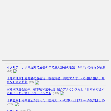
イタリア・ナポリ近郊で過去40年で最大規模の地震「M4.7」の揺れを観測
(8/8)
【熊本地震】避難者の食生活、改善急務…調理できず「パン飽き飽き」断
水なお３万戸超
(8/8)
W杯卓球混合団体、張本智和選手だけ紹介アナウンスなし「日本を応援す
る奴はｘね」激しいブーイングも
(12/6)
【初激白】松岡昌宏が語った、国分太一への思いと日テレへの疑問まとめ
(12/3)