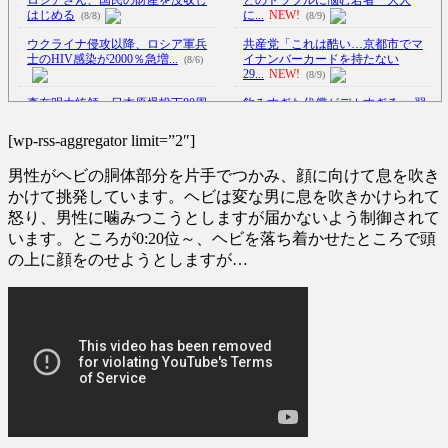
はじめる
に...
NEW!
(8/8)
(8/9)
ウクライナ侵攻以降、ロシア軍兵
共産党「これは酷い…京都市でマ
士のHIV感染が2000％急増...
イナンバーカードを持たない
(8/6)
29...
NEW!
(8/9)
李在明大統領、日本原爆投下80周
飲みすぎた代償がデカすぎるｗ 翌
年…「平和の価値をより堅固に...
日100％後悔する誕生日パ
ー...
NEW!
(8/5)
(8/9)
[wp-rss-aggregator limit=”2″]
ウクライナがモスクワに向けて初
【Xの車窓から】オービスかと思
男性がヘビの胴体部分を片手でつかみ、顔に向けて息を吹き
の弾道ミサイルを発射か？！
ったら野生の炊飯器で草 ほか
NEW!
(8/9)
(8/6)
かけて挑発しています。ヘビは変な男に息を吹きかけられて
怒り、男性に噛みつこうとしますが届かないよう制御されて
【悲報】タトゥー彫師23年目店長
【Xの車窓から】整備士が2度見す
います。ところが0:20位～、ヘビを落ち着かせたところで頭
「タトゥー入れにくるやつ
る現場猫案件 ほか
(7/31)
99...
NEW!
(8/9)
の上に顔をのせようとしますが…
ハードオフに売っていた4万4000円
大学生ワイ、株で大儲けｗｗｗｗ
のフィギュアがヤバすぎる...
(5/20)
ｗｗｗｗｗｗｗｗｗｗｗｗｗｗ
ｗ...
NEW!
(8/9)
海外「この少年にとって忘れられ
5chの北斗の拳強さランキング、完
ない経験になったな」危険な手
成度が高いと話題にｗｗｗｗ
術...
(5/20)
(5/20)
うちのネコが目の前にいた。私が
金正恩「経済制裁、正直キツいで
上に物を投げるフリをする → ...
す・・・本当は核を使うつもり
(5/20)
な...
(5/20)
韓国人「野球の天才大谷翔平が