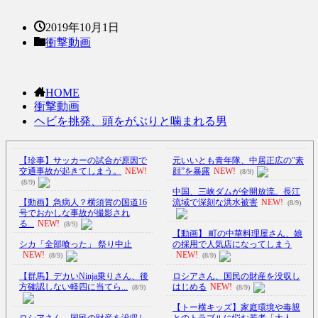
2019年10月1日
衝撃動画
HOME
衝撃動画
ヘビを挑発、頭をがぶりと噛まれる男
【珍事】サッカーの試合が原因で
元いいとも青年隊、中居正広の”素
交通事故が起きてしまう。
NEW!
顔”を暴露
NEW!
(8/9)
(8/9)
中国、三峡ダムが全開放流。長江
【動画】急病人？横須賀の国道16
流域で深刻な洪水被害
NEW!
(8/9)
号でおかしな事故が撮影され
る...
NEW!
(8/9)
【動画】 町の中華料理屋さん、娘
シカ「全部喰った」 祭り中止
の採用で人気店になってしまう
NEW!
NEW!
(8/9)
(8/9)
【群馬】デカいNinja乗りさん、後
ロシアさん、国民の財産を没収し
方確認しない軽四に当てら...
はじめる
NEW!
(8/9)
(8/9)
【トー横キッズ】家庭環境や毒親
ロシアさん、国民の財産を没収し
とのトラブルに悩む若者「大人