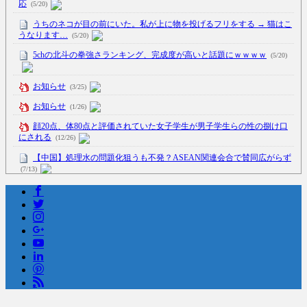
応
(5/20)
うちのネコが目の前にいた。私が上に物を投げるフリをする → 猫はこ
うなります…
(5/20)
5chの北斗の拳強さランキング、完成度が高いと話題にｗｗｗｗ
(5/20)
お知らせ
(3/25)
お知らせ
(1/26)
顔20点、体80点と評価されていた女子学生が男子学生らの性の捌け口
にされる
(12/26)
【中国】処理水の問題化狙うも不発？ASEAN関連会合で賛同広がらず
(7/13)
Powered by livedoor 相互RSS