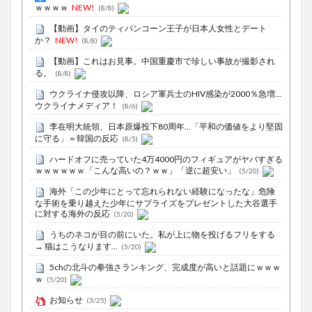
ｗｗｗｗ
NEW!
(8/8)
【動画】タイのティパンコーン王子が日本人女性とデート
か？
NEW!
(8/8)
【動画】これはお見事。中国重慶市で珍しい事故が撮影され
る。
(8/8)
ウクライナ侵攻以降、ロシア軍兵士のHIV感染が2000％急増…
ウクライナメディア！
(8/6)
李在明大統領、日本原爆投下80周年…「平和の価値をより堅固
に守る」＝韓国の反応
(8/5)
ハードオフに売っていた4万4000円のフィギュアがヤバすぎる
ｗｗｗｗｗｗ「こんな高いの？ｗｗ」「逆に超安い」
(5/20)
海外「この少年にとって忘れられない経験になったな」危険
な手術を乗り越えた少年にサプライズをプレゼントした大谷選手
に対する海外の反応
(5/20)
うちのネコが目の前にいた。私が上に物を投げるフリをする
→ 猫はこうなります…
(5/20)
5chの北斗の拳強さランキング、完成度が高いと話題にｗｗｗ
ｗ
(5/20)
お知らせ
(3/25)