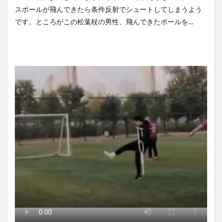
攻をやめられないのか？！
思ったら野生の炊飯器で草
スボールが飛んできたら条件反射でシュートしてしまうよう
NEW!
ほか
(8/8)
(8/6)
です。ところがこの松葉杖の男性、飛んできたボールを…
【動画】戦犯はどっち？ｗｗ
【Xの車窓から】整備士が2度
ｗｗｗｗｗｗｗｗｗｗｗｗｗ
見する現場猫案件 ほか
ｗｗｗｗ...
NEW!
(8/8)
(7/31)
5chの北斗の拳強さランキン
ハードオフに売っていた4万
グ、完成度が高いと話題にｗ
4000円のフィギュアがヤバす
ｗｗｗ
ぎる...
(5/20)
(5/20)
金正恩「経済制裁、正直キツ
海外「この少年にとって忘れ
いです・・・本当は核を使う
られない経験になったな」危
つもりな...
険な手術...
(5/20)
(5/20)
お知らせ
うちのネコが目の前にいた。
(3/25)
私が上に物を投げるフリをす
お知らせ
る → ...
(1/26)
(5/20)
顔20点、体80点と評価されて
韓国人「野球の天才大谷翔平
いた女子学生が男子学生らの
がML2度目のサヨナラ爆発！4
性の...
打数...
(12/26)
(5/20)
【中国】パトカーの前で好演
【GIF】JSのカンチョーワロタ
技www当たり屋やお煽り運転
(5/20)
など盛...
(3/1)
【愕然】白のクラウン俺氏、
高速道路左車線を制限速度で
走った結...
(5/20)