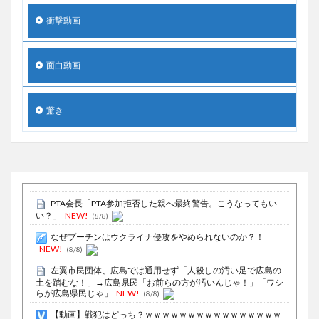
衝撃動画
面白動画
驚き
PTA会長「PTA参加拒否した親へ最終警告。こうなってもい
い？」
NEW!
(8/8)
なぜプーチンはウクライナ侵攻をやめられないのか？！
NEW!
(8/8)
左翼市民団体、広島では通用せず「人殺しの汚い足で広島の
土を踏むな！」→広島県民「お前らの方が汚いんじゃ！」「ワシ
らが広島県民じゃ」
NEW!
(8/8)
【動画】戦犯はどっち？ｗｗｗｗｗｗｗｗｗｗｗｗｗｗｗｗ