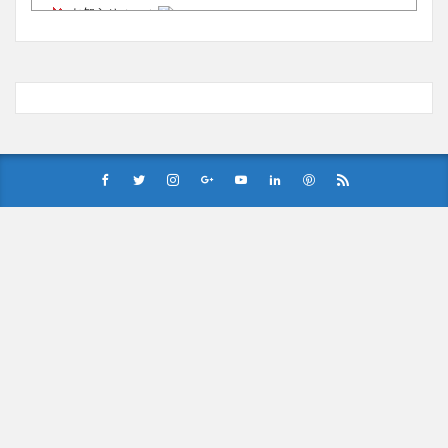
お知らせ
(1/26)
顔20点、体80点と評価されていた女子学生が男子学生らの性
の捌け口にされる
(12/26)
【中国】処理水の問題化狙うも不発？ASEAN関連会合で賛同
広がらず
(7/13)
Powered by livedoor 相互RSS