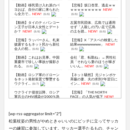
【動画】移民受け入れ派のパ
【悲報】坂口杏里、逃走ｗｗ
ヨおば、自分の家に来られた
ｗｗｗｗｗｗｗｗｗ
NEW!
ら全力で...
NEW!
(8/8)
(8/8)
【動画】タイのティパンコー
左翼市民団体、広島では通用
ン王子が日本人女性とデート
せず「人殺しの汚い足で広島
か？
NEW!
の土を踏...
NEW!
(8/8)
(8/8)
【悲報】ラッパーさん、札束
【悲報】X「アスペの検査した
披露するもネット民から新社
結果wwwwwwwww」
NEW!
会人の初...
(8/8)
(8/8)
【動画】これはお見事。中国
会社「君、転勤ね」→ 男性社
重慶市で珍しい事故が撮影さ
員「それなら妻のほうが稼ぎ
れる。
いいん...
NEW!
(8/8)
(8/8)
【動画】ロシア軍のドローン
【ネット騒然】 元ジャンポケ
をネット発射装置で撃墜する
斉藤の妻、夫の求刑7年翌日に
ウクライ...
イン...
NEW!
(8/7)
(8/8)
ウクライナ侵攻以降、ロシア
【悲報】「THE NORTH
軍兵士のHIV感染が2000％急
FACE」の人気が低下
NEW!
増...
(8/6)
(8/8)
李在明大統領、日本原爆投下
授業は嫌いだったのに…物理の
[wp-rss-aggregator limit=”2″]
80周年…「平和の価値をより
動画だけは永遠に見ていられ
堅固に...
るｗ
NEW!
(8/5)
(8/8)
松葉杖姿の男性がやめときゃいいのにピッチに立ってサッカ
なぜプーチンはウクライナ侵
【Xの車窓から】オービスかと
ーの練習に参加しています。サッカー選手たるもの、チャン