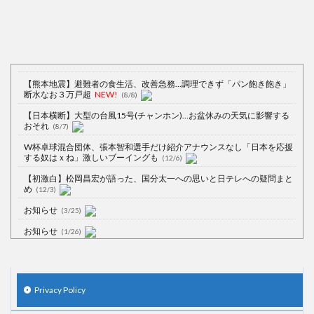
【熊本地震】避難者の食生活、改善急務…調理できず「パン飽き飽き」
断水なお３万戸超
NEW!
(8/8)
【日本横断】大型の台風15号(チャンホン)…お盆休みの天気に影響する
おそれ
(8/7)
W杯卓球混合団体、張本智和選手だけ紹介アナウンスなし「日本を応援
する奴はｘね」激しいブーイングも
(12/6)
【初激白】松岡昌宏が語った、国分太一への思いと日テレへの疑問まと
め
(12/3)
お知らせ
(3/25)
お知らせ
(1/26)
顔20点、体80点と評価されていた女子学生が男子学生らの性の捌け口に
される
(12/26)
【中国】処理水の問題化狙うも不発？ASEAN関連会合で賛同広がらず
Privacy Policy
(7/13)