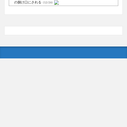
の捌け口にされる
(12/26)
【中国】処理水の問題化狙うも不発？ASEAN関連会合で賛同
広がらず
(7/13)
Powered by livedoor 相互RSS