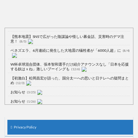
【熊本地震】SNSで広がった陰謀論や怪しい募金話、災害時のデマ注
意！
(8/5)
ベネズエラ、6月連続に発生した大地震の犠牲者が「6000人超」に
(8/4)
W杯卓球混合団体、張本智和選手だけ紹介アナウンスなし「日本を応援
する奴はｘね」激しいブーイングも
(12/6)
【初激白】松岡昌宏が語った、国分太一への思いと日テレへの疑問まと
め
(12/3)
お知らせ
(3/25)
お知らせ
(1/26)
顔20点、体80点と評価されていた女子学生が男子学生らの性の捌け口に
される
(12/26)
【中国】処理水の問題化狙うも不発？ASEAN関連会合で賛同広がらず
Privacy Policy
(7/13)