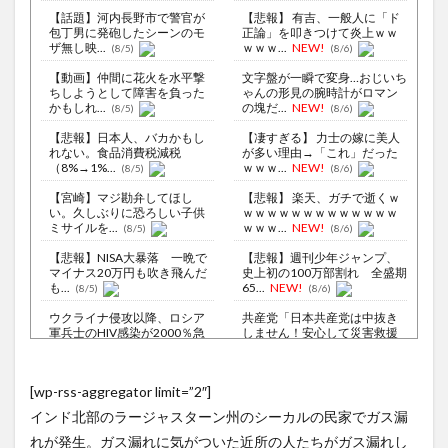
【話題】河内長野市で警官が
【悲報】 有吉、一般人に「ド
包丁男に発砲したシーンのモ
正論」を叩きつけて炎上ｗｗ
ザ無し映...
ｗｗｗ...
NEW!
(8/5)
(8/6)
【動画】仲間に花火を水平撃
文字盤が一瞬で変身…おじいち
ちしようとして障害を負った
ゃんの形見の腕時計がロマン
かもしれ...
の塊だ...
NEW!
(8/5)
(8/6)
【悲報】日本人、バカかもし
【凄すぎる】 力士の嫁に美人
れない。食品消費税減税
が多い理由→「これ」だった
（8%→1%...
ｗｗｗ...
NEW!
(8/5)
(8/6)
【宮崎】マジ勘弁してほし
【悲報】 楽天、ガチで逝くｗ
い。久しぶりに恐ろしい子供
ｗｗｗｗｗｗｗｗｗｗｗｗｗ
ミサイルを...
ｗｗｗ...
NEW!
(8/5)
(8/6)
【悲報】NISA大暴落 一晩で
【悲報】週刊少年ジャンプ、
マイナス20万円も吹き飛んだ
史上初の100万部割れ 全盛期
も...
65...
NEW!
(8/5)
(8/6)
ウクライナ侵攻以降、ロシア
共産党「日本共産党は中抜き
軍兵士のHIV感染が2000％急
しません！安心して災害救援
増...
募金をし...
NEW!
(8/6)
(8/6)
李在明大統領、日本原爆投下
【Xの車窓から】整備士が2度
[wp-rss-aggregator limit=”2″]
80周年…「平和の価値をより
見する現場猫案件 ほか
堅固に...
(8/5)
(7/31)
インド北部のラージャスターン州のシーカルの民家でガス漏
【衝撃映像】かもしれない運
【Xの車窓から】予定人員より
れが発生。ガス漏れに気がついた近所の人たちがガス漏れし