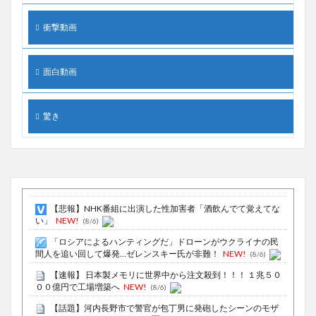
衝撃動画
面白動画
驚き
【悲報】NHK番組に出演した性加害者「酒飲んでて覚えてな
い」
NEW!
(8/6)
「ロシアによるハンティングだ」ドローンがウクライナの民
間人を追い回して爆発…ゼレンスキー氏が非難！
NEW!
(8/6)
【速報】 日本製メモリに世界中から注文殺到！！！ １兆５０
００億円で工場増築へ
NEW!
(8/6)
【話題】河内長野市で警官が包丁男に発砲したシーンのモザ