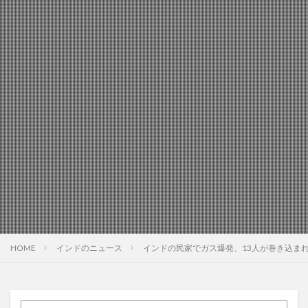
HOME
インドのニュース
インドの民家でガス爆発、13人が巻き込ま