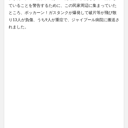
転、限界突破してしま
乗車人数が一人多い ほか
ていることを警告するために、この民家周辺に集まっていた
う・・・
NEW!
(8/6)
(7/27)
ところ、ボッカーン！ガスタンクが爆発して破片等が飛び散
「ロシアによるハンティング
ハードオフに売っていた4万
だ」ドローンがウクライナの
4000円のフィギュアがヤバす
り13人が負傷、うち9人が重症で、ジャイプール病院に搬送さ
民間人を...
NEW!
ぎる...
(8/6)
(5/20)
れました。
鈴木紗理奈「ボランティアは
海外「この少年にとって忘れ
もちろんだが、今熊本へ旅行
られない経験になったな」危
に行くこ...
NEW!
険な手術...
(8/5)
(5/20)
5chの北斗の拳強さランキン
うちのネコが目の前にいた。
グ、完成度が高いと話題にｗ
私が上に物を投げるフリをす
ｗｗｗ
る → ...
(5/20)
(5/20)
金正恩「経済制裁、正直キツ
韓国人「野球の天才大谷翔平
いです・・・本当は核を使う
がML2度目のサヨナラ爆発！4
つもりな...
打数...
(5/20)
(5/20)
お知らせ
【GIF】JSのカンチョーワロタ
(3/25)
(5/20)
お知らせ
(1/26)
【愕然】白のクラウン俺氏、
顔20点、体80点と評価されて
高速道路左車線を制限速度で
いた女子学生が男子学生らの
走った結...
(5/20)
性の...
(12/26)
【中国】パトカーの前で好演
【中国】パトカーの前で好演
技www当たり屋やお煽り運転
技www当たり屋やお煽り運転
など盛...
(3/1)
など盛...
(3/1)