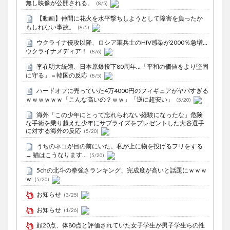
無し映像が公開される。
(8/5)
【動画】仲間に花火を水平撃ちしようとして障害を負ったか
もしれない事故。
(8/5)
ウクライナ侵攻以降、ロシア軍兵士のHIV感染が2000％急増…
ウクライナメディア！
(8/6)
李在明大統領、日本原爆投下80周年…「平和の価値をより堅固
に守る」＝韓国の反応
(8/5)
ハードオフに売っていた4万4000円のフィギュアがヤバすぎる
ｗｗｗｗｗｗ「こんな高いの？ｗｗ」「逆に超安い」
(5/20)
海外「この少年にとって忘れられない経験になったな」危険
な手術を乗り越えた少年にサプライズをプレゼントした大谷選手
に対する海外の反応
(5/20)
うちのネコが目の前にいた。私が上に物を投げるフリをする
→ 猫はこうなります…
(5/20)
5chの北斗の拳強さランキング、完成度が高いと話題にｗｗｗ
ｗ
(5/20)
お知らせ
(3/25)
お知らせ
(1/26)
顔20点、体80点と評価されていた女子学生が男子学生らの性