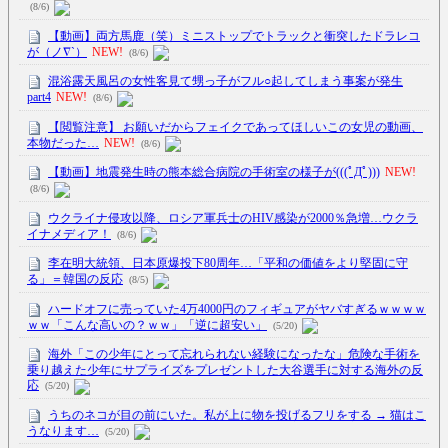
(8/6)
【動画】両方馬鹿（笑）ミニストップでトラックと衝突したドラレコ
が（ノ∇`）
NEW!
(8/6)
混浴露天風呂の女性客見て甥っ子がフル○起してしまう事案が発生
part4
NEW!
(8/6)
【閲覧注意】 お願いだからフェイクであってほしいこの女児の動画、
本物だった…
NEW!
(8/6)
【動画】地震発生時の熊本総合病院の手術室の様子が(((ﾟДﾟ)))
NEW!
(8/6)
ウクライナ侵攻以降、ロシア軍兵士のHIV感染が2000％急増…ウクラ
イナメディア！
(8/6)
李在明大統領、日本原爆投下80周年…「平和の価値をより堅固に守
る」＝韓国の反応
(8/5)
ハードオフに売っていた4万4000円のフィギュアがヤバすぎるｗｗｗｗ
ｗｗ「こんな高いの？ｗｗ」「逆に超安い」
(5/20)
海外「この少年にとって忘れられない経験になったな」危険な手術を
乗り越えた少年にサプライズをプレゼントした大谷選手に対する海外の反
応
(5/20)
うちのネコが目の前にいた。私が上に物を投げるフリをする → 猫はこ
うなります…
(5/20)