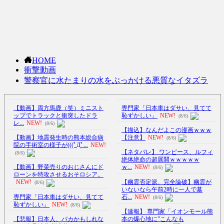
HOME
衝撃動画
警察官に水たまりの水をぶっかける悪質なイタズラ
【動画】両方馬鹿（笑）ミニスト
専門家「日本車はダサい、見てて
ップでトラックと衝突したドラ
恥ずかしい」
NEW!
(8/6)
レ...
NEW!
(8/6)
【描込】なんだよこの漫画ｗｗｗ
【動画】地震発生時の熊本総合病
【注意】
NEW!
(8/6)
院の手術室の様子が(((ﾟДﾟ...
NEW!
【ネタバレ】 ワンピース、ルフィ
(8/6)
絶体絶命の超展開ｗｗｗｗｗ
【動画】野菜売りのおじさんにド
ｗ...
NEW!
(8/6)
ローンを特攻させるおそロシア。
【幽霊否定派、完全論破】幽霊が
NEW!
(8/6)
いないなら午前2時に一人で墓
専門家「日本車はダサい、見てて
石...
NEW!
(8/6)
恥ずかしい」
NEW!
(8/6)
【速報】 専門家「イオンモール熊
【悲報】日本人、バカかもしれな
本の爆心地に”こんなも