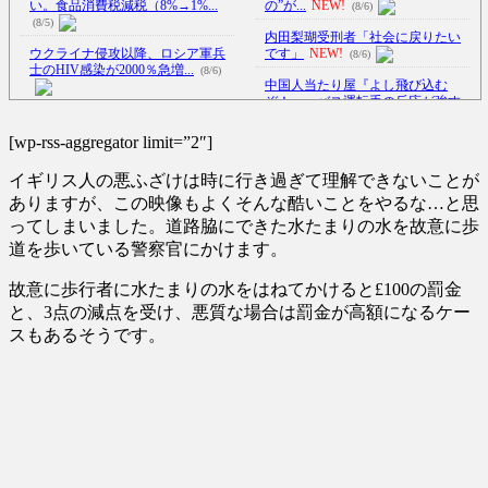
い。食品消費税減税（8%→1%...
の”が...
NEW!
(8/6)
(8/5)
内田梨瑚受刑者「社会に戻りたい
ウクライナ侵攻以降、ロシア軍兵
です」
NEW!
(8/6)
士のHIV感染が2000％急増...
(8/6)
中国人当たり屋『よし飛び込む
ぞ！』→バス運転手の反応が強す
李在明大統領、日本原爆投下80周
ぎ...
NEW!
(8/6)
年…「平和の価値をより堅固に...
[wp-rss-aggregator limit=”2″]
【Xの車窓から】オービスかと思
(8/5)
ったら野生の炊飯器で草 ほか
イギリス人の悪ふざけは時に行き過ぎて理解できないことが
オタク「実際にプレイしたらわか
(8/6)
るけどライザは友達って感じで
ありますが、この映像もよくそんな酷いことをやるな…と思
【Xの車窓から】整備士が2度見す
性...
NEW!
(8/6)
ってしまいました。道路脇にできた水たまりの水を故意に歩
る現場猫案件 ほか
(7/31)
道を歩いている警察官にかけます。
北朝鮮がロシアに弾道ミサイル40
ハードオフに売っていた4万4000円
発供与、ミサイル部隊90人
のフィギュアがヤバすぎる...
派...
NEW!
(5/20)
(8/6)
故意に歩行者に水たまりの水をはねてかけると£100の罰金
と、3点の減点を受け、悪質な場合は罰金が高額になるケー
【悲報】クロちゃん、とち狂った
海外「この少年にとって忘れられ
ツイートをする
NEW!
(8/6)
スもあるそうです。
ない経験になったな」危険な手
5chの北斗の拳強さランキング、完
術...
(5/20)
成度が高いと話題にｗｗｗｗ
(5/20)
うちのネコが目の前にいた。私が
上に物を投げるフリをする → ...
金正恩「経済制裁、正直キツいで
(5/20)
す・・・本当は核を使うつもり
韓国人「野球の天才大谷翔平が
な...
(5/20)
ML2度目のサヨナラ爆発！4打数...