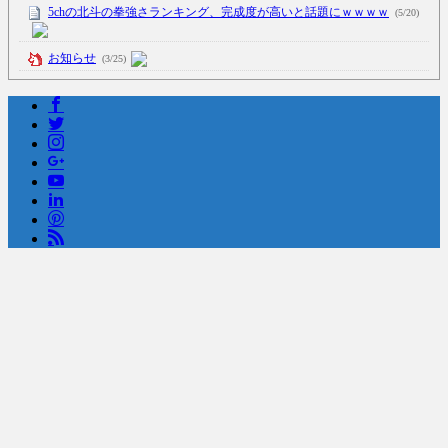
5chの北斗の拳強さランキング、完成度が高いと話題にｗｗｗｗ
(5/20)
お知らせ
(3/25)
お知らせ
(1/26)
顔20点、体80点と評価されていた女子学生が男子学生らの性の捌け口
にされる
(12/26)
【中国】処理水の問題化狙うも不発？ASEAN関連会合で賛同広がらず
(7/13)
Powered by livedoor 相互RSS