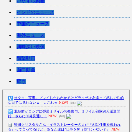
いたずら動画
インドのニュース
中国のニュース
海外ニュース
興味深い映像
衝撃動画
面白動画
驚き
オタク「実際にプレイしたらわかるけどライザは友達って感じで性的
な目では見れないｗ」←これｗ
NEW!
(8/6)
北朝鮮がロシアに弾道ミサイル40発供与、ミサイル部隊90人派遣開
始…さらに80発見通し！
NEW!
(8/6)
野田クリスタルさん「イラストレーターの人が『AIに仕事を奪われ
る』って言ってるけど、あなた達は"仕事を奪う側"じゃない？」
NEW!