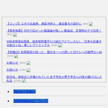
【コンゴ】エボラ出血熱、感染3600人…過去最大の流行に
(8/6)
【熊本地震】SNSで広がった陰謀論や怪しい募金話、災害時のデマ注意！
(8/5)
W杯卓球混合団体、張本智和選手だけ紹介アナウンスなし「日本を応援す
る奴はｘね」激しいブーイングも
(12/6)
【初激白】松岡昌宏が語った、国分太一への思いと日テレへの疑問まとめ
(12/3)
お知らせ
(3/25)
お知らせ
(1/26)
顔20点、体80点と評価されていた女子学生が男子学生らの性の捌け口にさ
れる
(12/26)
【中国】処理水の問題化狙うも不発？ASEAN関連会合で賛同広がらず
Privacy Policy
(7/13)
【韓国】54.1％「IAEA報告書を信用しない」
(7/13)
100000dobuについて