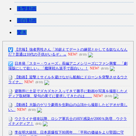
衝撃動画
面白動画
驚き
【悲報】強者男性さん「30超えてデートの練習とかしてる奴なんなん
だ？普通は10代の子供がいるぞ」→
NEW!
(8/10)
日本発「スター・ウォーズ」長編アニメシリーズにファン興奮…「劇
場版にして欲しい」「艦隊戦も派手で面白い」！
NEW!
(8/10)
【動画】迎撃ミサイルを避けながら船舶にドローンを突撃させるウク
ライナ。
NEW!
(8/10)
避難所に土足でズカズカと入ってきて勝手に動画や写真を撮影したメ
ディア取材陣、挙句の果てに要求してきたのは……
NEW!
(8/10)
【動画】大阪のゲリラ豪雨を生駒山の山頂から撮影したビデオが美し
い。
NEW!
(8/10)
ウクライナ侵攻以降、ロシア軍兵士のHIV感染が2000％急増…ウクラ
イナメディア！
(8/6)
李在明大統領、日本原爆投下80周年…「平和の価値をより堅固に守