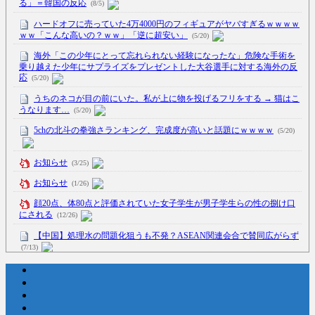
る」＝韓国の反応
(8/5)
ハードオフに売っていた4万4000円のフィギュアがヤバすぎるｗｗｗｗ
ｗｗ「こんな高いの？ｗｗ」「逆に超安い」
(5/20)
海外「この少年にとって忘れられない経験になったな」危険な手術を
乗り越えた少年にサプライズをプレゼントした大谷選手に対する海外の反
応
(5/20)
うちのネコが目の前にいた。私が上に物を投げるフリをする → 猫はこ
うなります…
(5/20)
5chの北斗の拳強さランキング、完成度が高いと話題にｗｗｗｗ
(5/20)
お知らせ
(3/25)
お知らせ
(1/26)
顔20点、体80点と評価されていた女子学生が男子学生らの性の捌け口
にされる
(12/26)
【中国】処理水の問題化狙うも不発？ASEAN関連会合で賛同広がらず
(7/13)