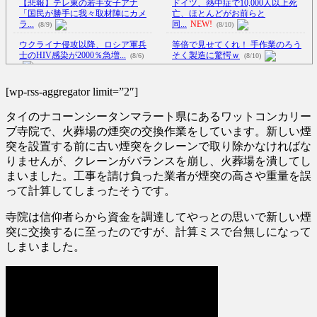
【悲報】テレ東の若手女子アナ
ドイツ、熱中症で10,000人以上死
「国民が勝手に我々取材陣にカメ
亡、ほとんどがお前らと
ラ...
同...
NEW!
(8/9)
(8/10)
ウクライナ侵攻以降、ロシア軍兵
等倍で見せてくれ！ 手作業のろう
士のHIV感染が2000％急増...
そく製造に驚愕ｗ
(8/6)
(8/10)
【Xの車窓から】オービスかと思
李在明大統領、日本原爆投下80周
ったら野生の炊飯器で草 ほか
[wp-rss-aggregator limit=”2″]
年…「平和の価値をより堅固に...
(8/6)
(8/5)
タイのナコーンシータンマラート県にあるワットコンカリー
【Xの車窓から】整備士が2度見す
【悲報】強者男性さん「30超えて
る現場猫案件 ほか
(7/31)
ブ寺院で、火葬場の煙突の交換作業をしています。新しい煙
デートの練習とかしてる奴な
突を設置する前に古い煙突をクレーンで取り除かなければな
ハードオフに売っていた4万4000円
ん...
NEW!
(8/10)
りませんが、クレーンがバランスを崩し、火葬場を潰してし
のフィギュアがヤバすぎる...
(5/20)
日本発「スター・ウォーズ」長編
まいました。工事を請け負った業者が煙突の高さや重量を誤
アニメシリーズにファン興奮…
って計算してしまったそうです。
海外「この少年にとって忘れられ
「...
NEW!
(8/10)
ない経験になったな」危険な手
【悲報】長瀬智也さんぶっ壊れる
術...
(5/20)
寺院は信仰者らから資金を調達してやっとの思いで新しい煙
→利きタイヤを始めてしまうｗ
突に交換するに至ったのですが、計算ミスで台無しになって
うちのネコが目の前にいた。私が
ｗ...
NEW!
(8/10)
上に物を投げるフリをする → ...
しまいました。
5chの北斗の拳強さランキング、完
(5/20)
成度が高いと話題にｗｗｗｗ
(5/20)
韓国人「野球の天才大谷翔平が
ML2度目のサヨナラ爆発！4打数...
金正恩「経済制裁、正直キツいで
(5/20)
す・・・本当は核を使うつもり
【GIF】JSのカンチョーワロタ