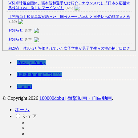
W杯卓球混合団体、張本智和選手だけ紹介アナウンスなし「日本を応援す
る奴はｘね」激しいブーイングも
(12/6)
【初激白】松岡昌宏が語った、国分太一への思いと日テレへの疑問まとめ
(12/3)
お知らせ
(3/25)
お知らせ
(1/26)
顔20点、体80点と評価されていた女子学生が男子学生らの性の捌け口にさ
れる
(12/26)
【中国】処理水の問題化狙うも不発？ASEAN関連会合で賛同広がらず
Privacy Policy
(7/13)
100000dobuについて
【韓国】54.1％「IAEA報告書を信用しない」
(7/13)
Contact
© Copyright 2026
100000dobu | 衝撃動画・面白動画
.
Powered by livedoor 相互RSS
ホーム
シェア