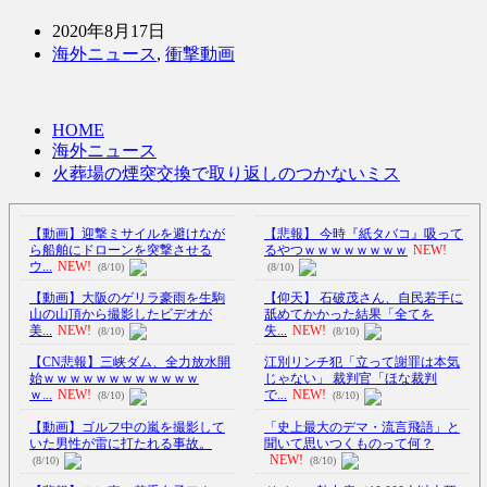
2020年8月17日
海外ニュース
,
衝撃動画
HOME
海外ニュース
火葬場の煙突交換で取り返しのつかないミス
【動画】迎撃ミサイルを避けなが
【悲報】 今時『紙タバコ』吸って
ら船舶にドローンを突撃させる
るやつｗｗｗｗｗｗｗｗ
NEW!
ウ...
NEW!
(8/10)
(8/10)
【動画】大阪のゲリラ豪雨を生駒
【仰天】 石破茂さん、自民若手に
山の山頂から撮影したビデオが
舐めてかかった結果「全てを
美...
NEW!
失...
NEW!
(8/10)
(8/10)
【CN悲報】三峡ダム、全力放水開
江別リンチ犯「立って謝罪は本気
始ｗｗｗｗｗｗｗｗｗｗｗｗ
じゃない」 裁判官「ほな裁判
ｗ...
NEW!
で...
NEW!
(8/10)
(8/10)
【動画】ゴルフ中の嵐を撮影して
「史上最大のデマ・流言飛語」と
いた男性が雷に打たれる事故。
聞いて思いつくものって何？
NEW!
(8/10)
(8/10)