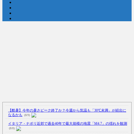
Powered by livedoor 相互RSS
【酷暑】今年の暑さピーク終了か？今週から気温も「30℃未満」が続出に
なるかも
(8/9)
イタリア・ナポリ近郊で過去40年で最大規模の地震「M4.7」の揺れを観測
(8/8)