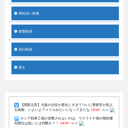
興味深い映像
衝撃動画
面白動画
驚き
【閲覧注意】大阪の治安が悪化しすぎてついに警察官が犯人
を銃殺。いよいよアメリカみたいになってきたな
NEW!
(8/5)
ロシア戦車工場が攻撃されないのは、ウクライナ側が標的優
先順位は低いとは判断か？！
NEW!
(8/5)