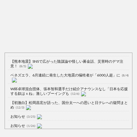
【熊本地震】SNSで広がった陰謀論や怪しい募金話、災害時のデマ注
意！
(8/5)
ベネズエラ、6月連続に発生した大地震の犠牲者が「6000人超」に
(8/4)
W杯卓球混合団体、張本智和選手だけ紹介アナウンスなし「日本を応援
する奴はｘね」激しいブーイングも
(12/6)
【初激白】松岡昌宏が語った、国分太一への思いと日テレへの疑問まと
め
(12/3)
お知らせ
(3/25)
お知らせ
(1/26)
顔20点、体80点と評価されていた女子学生が男子学生らの性の捌け口に