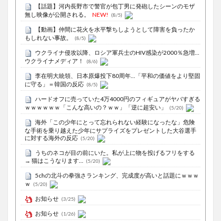
【話題】河内長野市で警官が包丁男に発砲したシーンのモザ
無し映像が公開される。
NEW!
(8/5)
【動画】仲間に花火を水平撃ちしようとして障害を負ったか
もしれない事故。
(8/5)
ウクライナ侵攻以降、ロシア軍兵士のHIV感染が2000％急増…
ウクライナメディア！
(8/6)
李在明大統領、日本原爆投下80周年…「平和の価値をより堅固
に守る」＝韓国の反応
(8/5)
ハードオフに売っていた4万4000円のフィギュアがヤバすぎる
ｗｗｗｗｗｗ「こんな高いの？ｗｗ」「逆に超安い」
(5/20)
海外「この少年にとって忘れられない経験になったな」危険
な手術を乗り越えた少年にサプライズをプレゼントした大谷選手
に対する海外の反応
(5/20)
うちのネコが目の前にいた。私が上に物を投げるフリをする
→ 猫はこうなります…
(5/20)
5chの北斗の拳強さランキング、完成度が高いと話題にｗｗｗ
ｗ
(5/20)
お知らせ
(3/25)
お知らせ
(1/26)