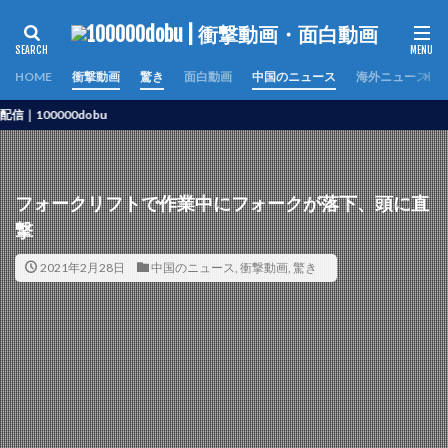
HOME
衝撃動画
驚き
面白動画
中国のニュース
海外ニュース
0000dobu
フォークリフトで作業中にフォークが落下、頭に直
撃
2021年2月28日
中国のニュース
,
衝撃動画
,
驚き