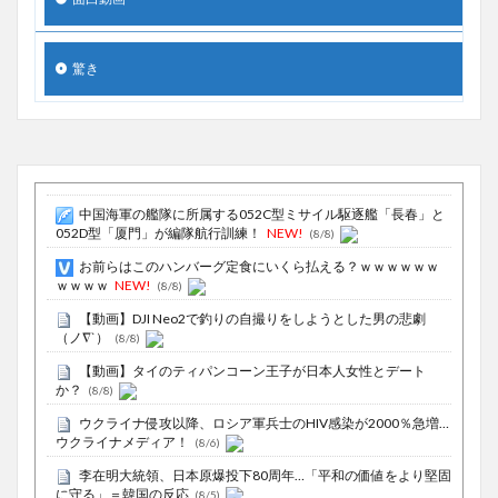
驚き
中国海軍の艦隊に所属する052C型ミサイル駆逐艦「長春」と
052D型「厦門」が編隊航行訓練！
NEW!
(8/8)
お前らはこのハンバーグ定食にいくら払える？ｗｗｗｗｗｗ
ｗｗｗｗ
NEW!
(8/8)
【動画】DJI Neo2で釣りの自撮りをしようとした男の悲劇
（ノ∇`）
(8/8)
【動画】タイのティパンコーン王子が日本人女性とデート
か？
(8/8)
ウクライナ侵攻以降、ロシア軍兵士のHIV感染が2000％急増…
ウクライナメディア！
(8/6)
李在明大統領、日本原爆投下80周年…「平和の価値をより堅固
に守る」＝韓国の反応
(8/5)