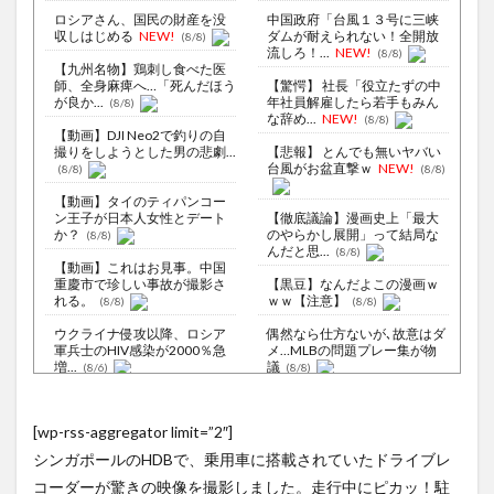
ロシアさん、国民の財産を没
中国政府「台風１３号に三峡
収しはじめる
NEW!
ダムが耐えられない！全開放
(8/8)
流しろ！...
NEW!
(8/8)
【九州名物】鶏刺し食べた医
師、全身麻痺へ…「死んだほう
【驚愕】 社長「役立たずの中
が良か...
年社員解雇したら若手もみん
(8/8)
な辞め...
NEW!
(8/8)
【動画】DJI Neo2で釣りの自
撮りをしようとした男の悲劇...
【悲報】 とんでも無いヤバい
台風がお盆直撃ｗ
NEW!
(8/8)
(8/8)
【動画】タイのティパンコー
ン王子が日本人女性とデート
【徹底議論】漫画史上「最大
か？
のやらかし展開」って結局な
(8/8)
んだと思...
(8/8)
【動画】これはお見事。中国
重慶市で珍しい事故が撮影さ
【黒豆】なんだよこの漫画ｗ
れる。
ｗｗ【注意】
(8/8)
(8/8)
ウクライナ侵攻以降、ロシア
偶然なら仕方ないが､故意はダ
軍兵士のHIV感染が2000％急
メ…MLBの問題プレー集が物
増...
議
(8/6)
(8/8)
李在明大統領、日本原爆投下
【Xの車窓から】オービスかと
80周年…「平和の価値をより
思ったら野生の炊飯器で草
[wp-rss-aggregator limit=”2″]
堅固に...
ほか
(8/5)
(8/6)
シンガポールのHDBで、乗用車に搭載されていたドライブレ
ロシア空挺兵が空挺部隊日を
【Xの車窓から】整備士が2度
祝うため飛行機から飛び降り
見する現場猫案件 ほか
コーダーが驚きの映像を撮影しました。走行中にピカッ！駐