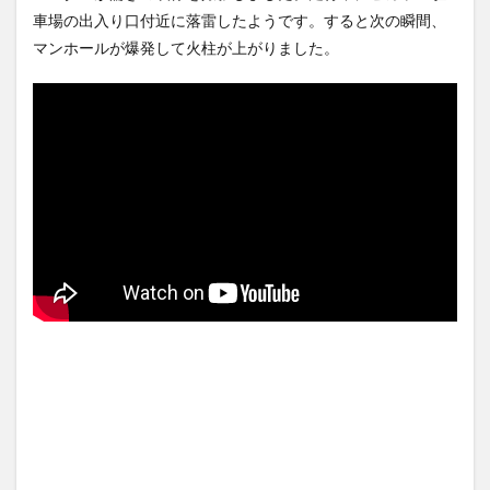
て死亡！
NEW!
(8/8)
(7/31)
車場の出入り口付近に落雷したようです。すると次の瞬間、
お前らはこのハンバーグ定食
ハードオフに売っていた4万
マンホールが爆発して火柱が上がりました。
にいくら払える？ｗｗｗｗｗ
4000円のフィギュアがヤバす
ｗｗｗｗ...
NEW!
ぎる...
(8/8)
(5/20)
【悲報】フラッシュモブなの
海外「この少年にとって忘れ
に誰でも参加できると思って
られない経験になったな」危
乱入した...
NEW!
険な手術...
(8/8)
(5/20)
5chの北斗の拳強さランキン
うちのネコが目の前にいた。
グ、完成度が高いと話題にｗ
私が上に物を投げるフリをす
ｗｗｗ
る → ...
(5/20)
(5/20)
金正恩「経済制裁、正直キツ
韓国人「野球の天才大谷翔平
いです・・・本当は核を使う
がML2度目のサヨナラ爆発！4
つもりな...
打数...
(5/20)
(5/20)
お知らせ
【GIF】JSのカンチョーワロタ
(3/25)
(5/20)
お知らせ
(1/26)
【愕然】白のクラウン俺氏、
顔20点、体80点と評価されて
高速道路左車線を制限速度で
いた女子学生が男子学生らの
走った結...
(5/20)
性の...
(12/26)
【中国】パトカーの前で好演
【中国】パトカーの前で好演
技www当たり屋やお煽り運転
技www当たり屋やお煽り運転
など盛...
(3/1)
など盛...
(3/1)
【あるある？】うわっ・・・