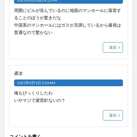
2021年8月26日 4:12 PM
周囲にビルが並んでいるのに地面のマンホールに落雷す
ることのほうが驚きだな
中国系のマンホールにはガスが充満しているから爆発は
普通なので驚かない
返信
匿名
2021年9月1日 3:24 AM
俺もびっくりしたわ
いやマジで避雷針ないの？
返信
コメントを書く