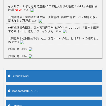
イタリア・ナポリ近郊で過去40年で最大規模の地震「M4.7」の揺れを
観測
NEW!
(8/8)
【熊本地震】避難者の食生活、改善急務…調理できず「パン飽き飽き」
断水なお３万戸超
(8/8)
W杯卓球混合団体、張本智和選手だけ紹介アナウンスなし「日本を応援
する奴はｘね」激しいブーイングも
(12/6)
【初激白】松岡昌宏が語った、国分太一への思いと日テレへの疑問まと
め
(12/3)
お知らせ
(3/25)
お知らせ
(1/26)
顔20点、体80点と評価されていた女子学生が男子学生らの性の捌け口に
される
(12/26)
【中国】処理水の問題化狙うも不発？ASEAN関連会合で賛同広がらず
Privacy Policy
(7/13)
【韓国】54.1％「IAEA報告書を信用しない」
(7/13)
100000dobuについて
Contact