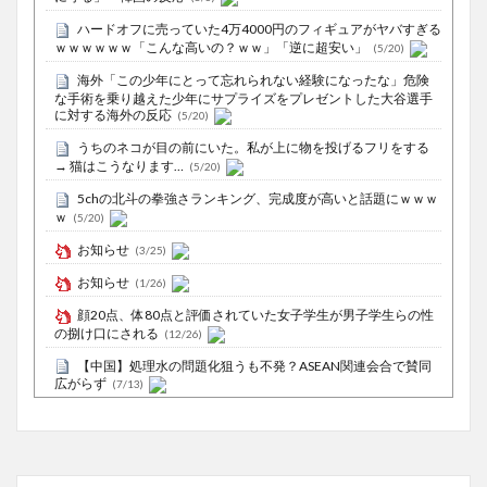
ハードオフに売っていた4万4000円のフィギュアがヤバすぎる
ｗｗｗｗｗｗ「こんな高いの？ｗｗ」「逆に超安い」
(5/20)
海外「この少年にとって忘れられない経験になったな」危険
な手術を乗り越えた少年にサプライズをプレゼントした大谷選手
に対する海外の反応
(5/20)
うちのネコが目の前にいた。私が上に物を投げるフリをする
→ 猫はこうなります…
(5/20)
5chの北斗の拳強さランキング、完成度が高いと話題にｗｗｗ
ｗ
(5/20)
お知らせ
(3/25)
お知らせ
(1/26)
顔20点、体80点と評価されていた女子学生が男子学生らの性
の捌け口にされる
(12/26)
【中国】処理水の問題化狙うも不発？ASEAN関連会合で賛同
広がらず
(7/13)