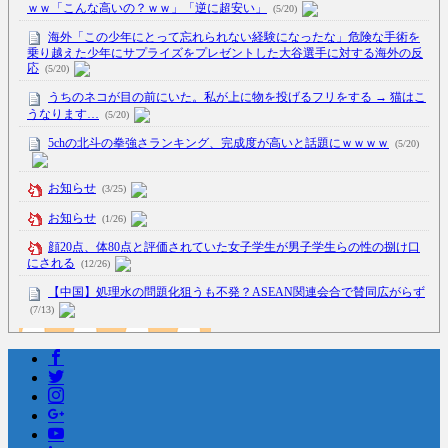
ｗｗ「こんな高いの？ｗｗ」「逆に超安い」
(5/20)
海外「この少年にとって忘れられない経験になったな」危険な手術を
乗り越えた少年にサプライズをプレゼントした大谷選手に対する海外の反
応
(5/20)
うちのネコが目の前にいた。私が上に物を投げるフリをする → 猫はこ
うなります…
(5/20)
5chの北斗の拳強さランキング、完成度が高いと話題にｗｗｗｗ
(5/20)
お知らせ
(3/25)
お知らせ
(1/26)
顔20点、体80点と評価されていた女子学生が男子学生らの性の捌け口
にされる
(12/26)
【中国】処理水の問題化狙うも不発？ASEAN関連会合で賛同広がらず
(7/13)
Powered by livedoor 相互RSS