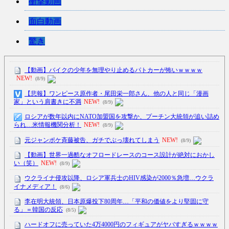
衝撃動画
面白動画
驚き
【動画】バイクの少年を無理やり止めるパトカーが怖いｗｗｗｗ
NEW!
(8/9)
【悲報】ワンピース原作者・尾田栄一郎さん、他の人と同じ「漫画
家」という肩書きに不満
NEW!
(8/9)
ロシアが数年以内にNATO加盟国を攻撃か、プーチン大統領が追い詰め
られ…米情報機関分析！
NEW!
(8/9)
元ジャンポケ斉藤被告、ガチでぶっ壊れてしまう
NEW!
(8/9)
【動画】世界一過酷なオフロードレースのコース設計が絶対におかし
い（笑）
NEW!
(8/9)
ウクライナ侵攻以降、ロシア軍兵士のHIV感染が2000％急増…ウクラ
イナメディア！
(8/6)
李在明大統領、日本原爆投下80周年…「平和の価値をより堅固に守
る」＝韓国の反応
(8/5)
ハードオフに売っていた4万4000円のフィギュアがヤバすぎるｗｗｗｗ