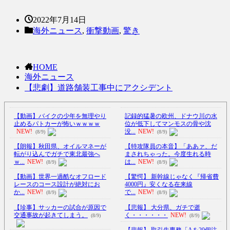
2022年7月14日
海外ニュース
,
衝撃動画
,
驚き
HOME
海外ニュース
【悲劇】道路舗装工事中にアクシデント
【動画】バイクの少年を無理やり
記録的猛暑の欧州、ドナウ川の水
止めるパトカーが怖いｗｗｗｗ
位が低下してマンモスの骨や沈
NEW!
没...
NEW!
(8/9)
(8/9)
【朗報】秋田県、オイルマネーが
【特攻隊員の本音】「ああァ、だ
転がり込んでガチで東北最強へ
まされちゃった。今度生れる時
ｗ...
NEW!
は...
NEW!
(8/9)
(8/9)
【動画】世界一過酷なオフロード
【驚愕】 新幹線じゃなく『帰省費
レースのコース設計が絶対にお
4000円』安くなる在来線
か...
NEW!
で...
NEW!
(8/9)
(8/9)
【珍事】サッカーの試合が原因で
【悲報】 大分県、ガチで逝
交通事故が起きてしまう。
く・・・・・・
NEW!
(8/9)
(8/9)
【悲報】 取引先専務「Aを20個注