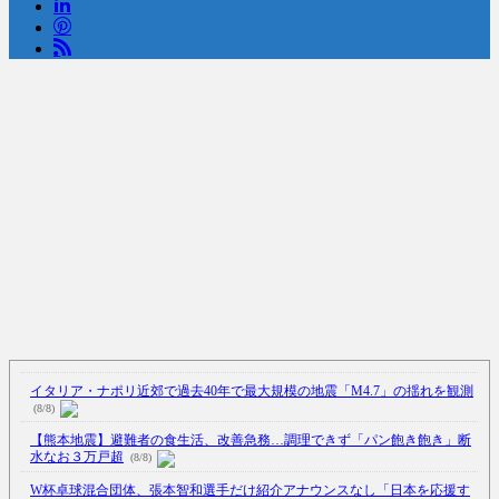
イタリア・ナポリ近郊で過去40年で最大規模の地震「M4.7」の揺れを観測
(8/8)
【熊本地震】避難者の食生活、改善急務…調理できず「パン飽き飽き」断
水なお３万戸超
(8/8)
W杯卓球混合団体、張本智和選手だけ紹介アナウンスなし「日本を応援す