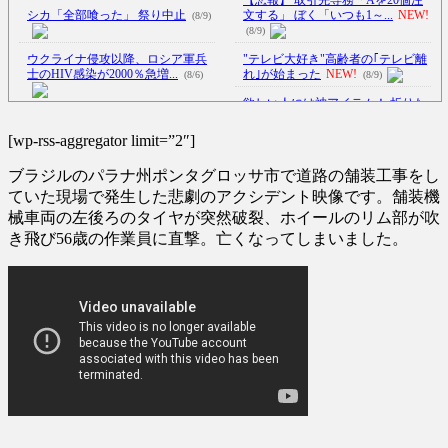
シカ「全部喰った」 祭り中止
文する」 ぼく「いつも1～...
NEW!
(8/9)
(8/9)
ウクライナ侵攻以降、ロシア軍兵
"テレビ大好き"高齢者の｢テレビ離
士のHIV感染が2000％急増...
れ｣が始まった
NEW!
(8/6)
(8/9)
欲しい人には神アイテム！ 折りた
李在明大統領、日本原爆投下80周
たみ式トレーラーのアイデア
年…「平和の価値をより堅固に...
が...
NEW!
(8/9)
[wp-rss-aggregator limit=”2″]
(8/5)
【Xの車窓から】オービスかと思
ブラジルのパラナ州ポンタグロッサ市で道路の舗装工事をし
米中のAI開発競争「中国が優位に
ったら野生の炊飯器で草 ほか
立っている」…米新興企業
(8/6)
ていた現場で発生した悲劇のアクシデント映像です。舗装機
CE...
NEW!
(8/9)
械車両の左後ろのタイヤが突然破裂、ホイールのリム部が吹
【Xの車窓から】整備士が2度見す
き飛び56歳の作業員に直撃。亡くなってしまいました。
【悲報】ワンピース原作者・尾田
る現場猫案件 ほか
(7/31)
栄一郎さん、他の人と同じ「漫
ハードオフに売っていた4万4000円
画...
NEW!
(8/9)
のフィギュアがヤバすぎる...
(5/20)
【朗報】あだち充、タッチの上杉
達也が浅倉南に告白したシーン
海外「この少年にとって忘れられ
を...
NEW!
(8/9)
ない経験になったな」危険な手
5chの北斗の拳強さランキング、完
術...
(5/20)
成度が高いと話題にｗｗｗｗ
(5/20)
うちのネコが目の前にいた。私が
上に物を投げるフリをする → ...
金正恩「経済制裁、正直キツいで
(5/20)
す・・・本当は核を使うつもり
韓国人「野球の天才大谷翔平が
な...
(5/20)