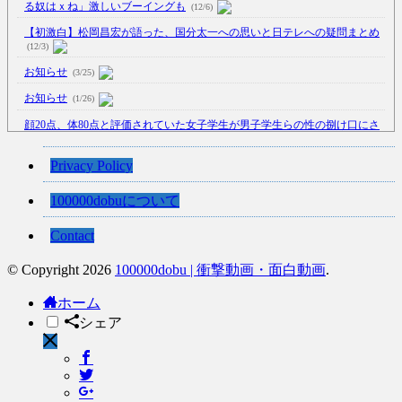
る奴はｘね」激しいブーイングも
(12/6)
【初激白】松岡昌宏が語った、国分太一への思いと日テレへの疑問まとめ
(12/3)
お知らせ
(3/25)
お知らせ
(1/26)
顔20点、体80点と評価されていた女子学生が男子学生らの性の捌け口にさ
れる
(12/26)
【中国】処理水の問題化狙うも不発？ASEAN関連会合で賛同広がらず
Privacy Policy
(7/13)
100000dobuについて
【韓国】54.1％「IAEA報告書を信用しない」
(7/13)
Contact
© Copyright 2026
100000dobu | 衝撃動画・面白動画
.
Powered by livedoor 相互RSS
ホーム
シェア