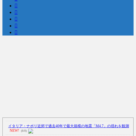
Powered by livedoor 相互RSS
イタリア・ナポリ近郊で過去40年で最大規模の地震「M4.7」の揺れを観測
NEW!
(8/8)