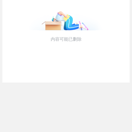
な...
ML2度目のサヨナラ爆発！4打数...
(5/20)
(5/20)
お知らせ
(3/25)
【GIF】JSのカンチョーワロタ
お知らせ
(1/26)
(5/20)
顔20点、体80点と評価されていた
【愕然】白のクラウン俺氏、高速
女子学生が男子学生らの性の...
道路左車線を制限速度で走った
結...
(12/26)
(5/20)
【中国】パトカーの前で好演技
【中国】パトカーの前で好演技
www当たり屋やお煽り運転など
www当たり屋やお煽り運転など
盛...
盛...
(3/1)
(3/1)
【あるある？】うわっ・・・男性
が一瞬で冷める女性の行動6選
(3/1)
【怒報】撮影車を叩く当て逃げ老
害を追跡！警察も出動する騒ぎに
Powered by livedoor 相互
(3/1)
RSS
【動画】ウクライナ中部でとんで
もない大爆発が撮影される。
(2/28)