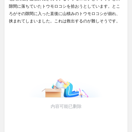
北朝鮮の弾道ミサイル部隊、
【Xの車窓から】オービスかと
隙間に落ちていたトウモロコシを拾おうとしています。とこ
ロシアのヴォロネジ州に展開
思ったら野生の炊飯器で草
ろがその隙間に入った直後に山積みのトウモロコシが崩れ、
か…北朝...
NEW!
ほか
(8/8)
(8/6)
挟まれてしまいました。これは救出するのが難しそうです。
【悲報】親「うちの子にはゲ
【Xの車窓から】整備士が2度
ームは買い与えません。本だ
見する現場猫案件 ほか
けで十分...
NEW!
(8/8)
(7/31)
【悲報】東科大医学部卒の美
ハードオフに売っていた4万
人YouTuber、直美で炎
4000円のフィギュアがヤバす
上・・...
NEW!
ぎる...
(8/8)
(5/20)
5chの北斗の拳強さランキン
海外「この少年にとって忘れ
グ、完成度が高いと話題にｗ
られない経験になったな」危
ｗｗｗ
険な手術...
(5/20)
(5/20)
金正恩「経済制裁、正直キツ
うちのネコが目の前にいた。
いです・・・本当は核を使う
私が上に物を投げるフリをす
つもりな...
る → ...
(5/20)
(5/20)
お知らせ
韓国人「野球の天才大谷翔平
(3/25)
がML2度目のサヨナラ爆発！4
お知らせ
打数...
(1/26)
(5/20)
顔20点、体80点と評価されて
【GIF】JSのカンチョーワロタ
いた女子学生が男子学生らの
(5/20)
性の...
(12/26)
【愕然】白のクラウン俺氏、
【中国】パトカーの前で好演
高速道路左車線を制限速度で