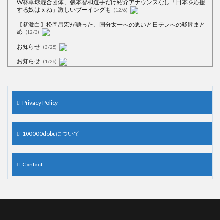
W杯卓球混合団体、張本智和選手だけ紹介アナウンスなし「日本を応援
する奴はｘね」激しいブーイングも
(12/6)
【初激白】松岡昌宏が語った、国分太一への思いと日テレへの疑問まと
め
(12/3)
お知らせ
(3/25)
お知らせ
(1/26)
顔20点、体80点と評価されていた女子学生が男子学生らの性の捌け口に
される
(12/26)
【中国】処理水の問題化狙うも不発？ASEAN関連会合で賛同広がらず
Privacy Policy
(7/13)
【韓国】54.1％「IAEA報告書を信用しない」
(7/13)
100000dobuについて
Contact
Powered by livedoor 相互RSS