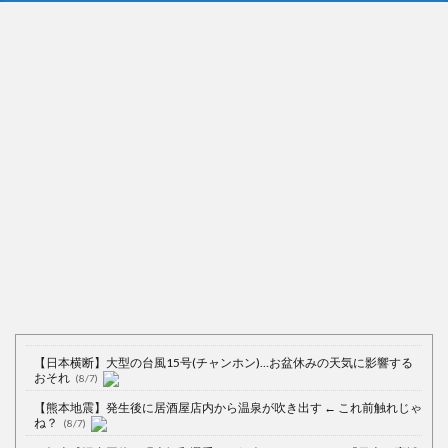
【日本横断】大型の台風15号(チャンホン)…お盆休みの天気に影響する
おそれ
(8/7)
【熊本地震】発生後に居酒屋店内から温泉が吹き出す ← これ前触れじゃ
ね？
(8/7)