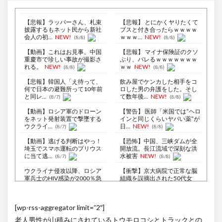
【悲報】ラッパーさん、札束
【悲報】 とにかくヤりたくて
披露するもネット民から新社
ブスと付き合ったらｗｗｗｗ
会人の初...
NEW!
ｗｗｗ...
NEW!
(8/8)
(8/8)
【動画】これはお見事。中国
【悲報】 マイナ保険証のクソ
重慶市で珍しい事故が撮影さ
ぶり、バレるｗｗｗｗｗｗｗ
れる。
NEW!
ｗｗ
NEW!
(8/8)
(8/8)
【悲報】韓国人「え待って、
飲み屋でケンカした相手をコ
何で日本の避難所って10年前
ロした男の弁護をした。そし
と同レ...
て数年後...
NEW!
(8/7)
(8/8)
【動画】ロシア軍のドローン
【警告】 医師「米国では”ヘロ
をネット発射装置で撃墜する
インと同じくらいヤバい薬”が
ウクライ...
日...
NEW!
(8/7)
(8/8)
【動画】逃げる判断はやっ！
【恐怖】中国、三峡ダムが全
埼玉でスマホ運転のプリウス
開放流。長江流域で深刻な洪
に当て逃...
水被害
NEW!
(8/7)
(8/8)
ウクライナ侵攻以降、ロシア
【衝撃】京大病院で正常な脳
軍兵士のHIV感染が2000％急
組織を誤摘出された50代女
増...
性、手足...
NEW!
(8/6)
(8/8)
李在明大統領、日本原爆投下
シュート練習に専念できる！
[wp-rss-aggregator limit=”2″]
80周年…「平和の価値をより
天才の発想で完成したDIYバス
堅固に...
ケッ...
NEW!
(8/5)
(8/8)
老人男性が山積みにされているトウモロコシとトラックとの