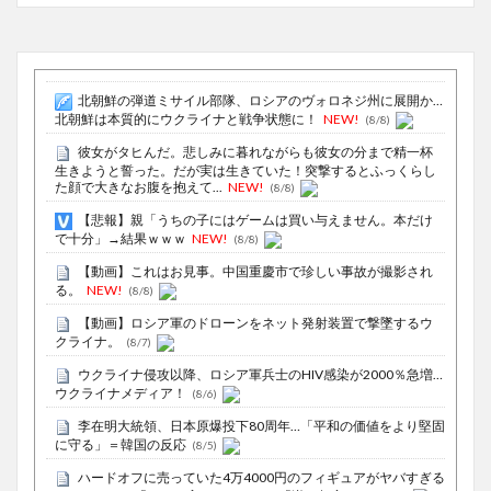
北朝鮮の弾道ミサイル部隊、ロシアのヴォロネジ州に展開か…
北朝鮮は本質的にウクライナと戦争状態に！
NEW!
(8/8)
彼女がタヒんだ。悲しみに暮れながらも彼女の分まで精一杯
生きようと誓った。だが実は生きていた！突撃するとふっくらし
た顔で大きなお腹を抱えて...
NEW!
(8/8)
【悲報】親「うちの子にはゲームは買い与えません。本だけ
で十分」→結果ｗｗｗ
NEW!
(8/8)
【動画】これはお見事。中国重慶市で珍しい事故が撮影され
る。
NEW!
(8/8)
【動画】ロシア軍のドローンをネット発射装置で撃墜するウ
クライナ。
(8/7)
ウクライナ侵攻以降、ロシア軍兵士のHIV感染が2000％急増…
ウクライナメディア！
(8/6)
李在明大統領、日本原爆投下80周年…「平和の価値をより堅固
に守る」＝韓国の反応
(8/5)
ハードオフに売っていた4万4000円のフィギュアがヤバすぎる