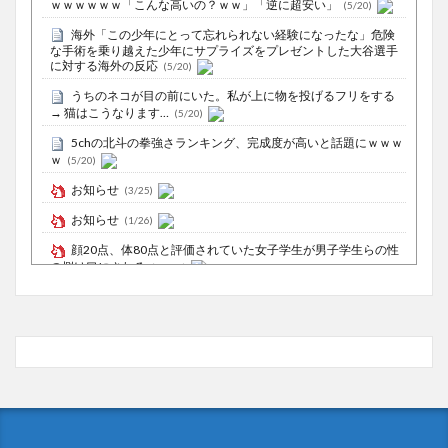
ｗｗｗｗｗｗ「こんな高いの？ｗｗ」「逆に超安い」
(5/20)
海外「この少年にとって忘れられない経験になったな」危険
な手術を乗り越えた少年にサプライズをプレゼントした大谷選手
に対する海外の反応
(5/20)
うちのネコが目の前にいた。私が上に物を投げるフリをする
→ 猫はこうなります…
(5/20)
5chの北斗の拳強さランキング、完成度が高いと話題にｗｗｗ
ｗ
(5/20)
お知らせ
(3/25)
お知らせ
(1/26)
顔20点、体80点と評価されていた女子学生が男子学生らの性
の捌け口にされる
(12/26)
【中国】処理水の問題化狙うも不発？ASEAN関連会合で賛同
広がらず
(7/13)
Powered by livedoor 相互RSS