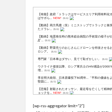
【有能】政府「トラックはサービスエリア利用有料化
ばサボら...
NEW!
(8/6)
【動画】両方馬鹿（笑）ミニストップでトラックと衝
たドラレ...
(8/6)
【動画】地震発生時の熊本総合病院の手術室の様子が(((
Дﾟ...
(8/6)
【動画】野菜売りのおじさんにドローンを特攻させる
ロシア。
(8/6)
専門家「日本車はダサい、見てて恥ずかしい」
(8/6)
ウクライナ侵攻以降、ロシア軍兵士のHIV感染が2000
増...
(8/6)
李在明大統領、日本原爆投下80周年…「平和の価値を
堅固に...
(8/5)
【悲報】射殺されたオッサン、最近母を亡くして精神
ョックを...
NEW!
(8/6)
ロシア海軍の太平洋艦隊、日本海やオホーツク海で軍
習開始…...
NEW!
(8/6)
[wp-rss-aggregator limit=”2″]
吉野家のステーキ定食1500円ｗｗｗｗｗｗｗｗｗｗｗ