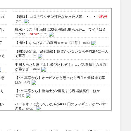
すれ
【悲報】 コロナワクチン打たなかった結果・・・・
NEW!
(8/6)
突し
積水ハウス「地面師に55億円騙し取られた…」ワイ「はえ
ーかわ...
NEW!
(8/6)
ﾟ
【描込】なんだよこの漫画ｗｗｗ【注意】
(8/6)
【幽霊否定派、完全論破】幽霊がいないなら午前2時に一人
おそ
で墓石...
(8/6)
中国人当たり屋『よし飛び込むぞ！』→バス運転手の反応
が強すぎ...
(8/6)
％急
【Xの車窓から】オービスかと思ったら野生の炊飯器で草
ほか
(8/6)
より
【Xの車窓から】整備士が2度見する現場猫案件 ほか
(7/31)
的シ
ハードオフに売っていた4万4000円のフィギュアがヤバす
ぎる...
(5/20)
事演
海外「この少年にとって忘れられない経験になったな」危
険な手術...
(5/20)
ｗｗ
うちのネコが目の前にいた。私が上に物を投げるフリをす