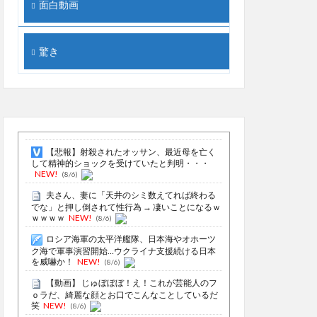
面白動画
驚き
【悲報】射殺されたオッサン、最近母を亡く
して精神的ショックを受けていたと判明・・・
NEW!
(8/6)
夫さん、妻に「天井のシミ数えてれば終わる
でな」と押し倒されて性行為 → 凄いことになるｗ
ｗｗｗｗ
NEW!
(8/6)
ロシア海軍の太平洋艦隊、日本海やオホーツ
ク海で軍事演習開始…ウクライナ支援続ける日本
を威嚇か！
NEW!
(8/6)
【動画】 じゅぼぼぼ！え！これが芸能人のフ
ｏラだ、綺麗な顔とお口でこんなことしているだ
笑
NEW!
(8/6)