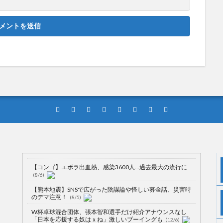
【コンゴ】エボラ出血熱、感染3600人…過去最大の流行に
(8/6)
【熊本地震】SNSで広がった陰謀論や怪しい募金話、災害時
のデマ注意！
(8/5)
W杯卓球混合団体、張本智和選手だけ紹介アナウンスなし
「日本を応援する奴はｘね」激しいブーイングも
(12/6)