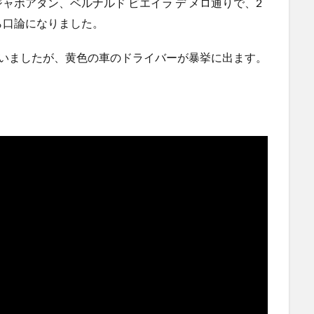
ボアタン、ベルナルド ビエイラ デ メロ通りで、2
る → ...
(5/20)
ら口論になりました。
にｗｗ
韓国人「野球の天才大谷翔平がML2度目のサヨナラ爆発！4
打数...
(5/20)
思いましたが、黄色の車のドライバーが暴挙に出ます。
使う
【GIF】JSのカンチョーワロタ
(5/20)
【愕然】白のクラウン俺氏、高速道路左車線を制限速度で
走った結...
(5/20)
【中国】パトカーの前で好演技www当たり屋やお煽り運転
など盛...
(3/1)
らの
【あるある？】うわっ・・・男性が一瞬で冷める女性の行
動6選
(3/1)
運転
【怒報】撮影車を叩く当て逃げ老害を追跡！警察も出動す
る騒ぎに
(3/1)
【動画】ウクライナ中部でとんでもない大爆発が撮影され
る。
(2/28)
Powered by livedoor 相互RSS