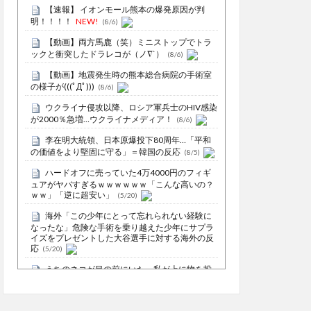
【速報】 イオンモール熊本の爆発原因が判
明！！！！
NEW!
(8/6)
【動画】両方馬鹿（笑）ミニストップでトラ
ックと衝突したドラレコが（ノ∇`）
(8/6)
【動画】地震発生時の熊本総合病院の手術室
の様子が(((ﾟДﾟ)))
(8/6)
ウクライナ侵攻以降、ロシア軍兵士のHIV感染
が2000％急増…ウクライナメディア！
(8/6)
李在明大統領、日本原爆投下80周年…「平和
の価値をより堅固に守る」＝韓国の反応
(8/5)
ハードオフに売っていた4万4000円のフィギ
ュアがヤバすぎるｗｗｗｗｗｗ「こんな高いの？
ｗｗ」「逆に超安い」
(5/20)
海外「この少年にとって忘れられない経験に
なったな」危険な手術を乗り越えた少年にサプラ
イズをプレゼントした大谷選手に対する海外の反
応
(5/20)
うちのネコが目の前にいた。私が上に物を投
げるフリをする → 猫はこうなります…
(5/20)
5chの北斗の拳強さランキング、完成度が高い