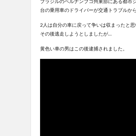
ブラジルのペルナンブコ州東部にある都市ジャ
ｗｗ...
NEW!
(8/6)
台の乗用車のドライバーが交通トラブルか
5chの北斗の拳強さランキング、完成度が高いと話題
ｗｗ
(5/20)
2人は自分の車に戻って争いは収まったと
金正恩「経済制裁、正直キツいです・・・本当は核を
つもりな...
(5/20)
その後逃走しようとしましたが…
お知らせ
(3/25)
黄色い車の男はこの後逮捕されました。
お知らせ
(1/26)
顔20点、体80点と評価されていた女子学生が男子学生
性の...
(12/26)
【中国】パトカーの前で好演技www当たり屋やお煽り
など盛...
(3/1)
Powered by livedoor 相互RSS