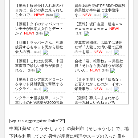
【動画】移民受け入れ派のパ
資産1億円突破でFIREの45歳独
ヨおば、自分の家に来られた
身男性が半年後に仕事復帰
ら全力で...
NEW!
を...
NEW!
(8/8)
(8/8)
【動画】タイのティパンコー
【悲報】坂口杏里、逃走ｗｗ
ン王子が日本人女性とデート
ｗｗｗｗｗｗｗｗｗ
NEW!
か？
NEW!
(8/8)
(8/8)
【悲報】ラッパーさん、札束
左翼市民団体、広島では通用
披露するもネット民から新社
せず「人殺しの汚い足で広島
会人の初...
の土を踏...
NEW!
(8/8)
(8/8)
【動画】これはお見事。中国
会社「君、転勤ね」→ 男性社
重慶市で珍しい事故が撮影さ
員「それなら妻のほうが稼ぎ
れる。
いいん...
NEW!
(8/8)
(8/8)
【動画】ロシア軍のドローン
【ミヤネ屋】なぜ「戻るな」
をネット発射装置で撃墜する
と言えなかったのか イオン
ウクライ...
爆発事故...
NEW!
(8/7)
(8/8)
ウクライナ侵攻以降、ロシア
【疑問】葬式←まぁわかる
軍兵士のHIV感染が2000％急
四十九日←いらねぇだろ
増...
NEW!
(8/6)
(8/8)
李在明大統領、日本原爆投下
授業は嫌いだったのに…物理の
[wp-rss-aggregator limit=”2″]
80周年…「平和の価値をより
動画だけは永遠に見ていられ
堅固に...
るｗ
NEW!
(8/5)
(8/8)
中国江蘇省（こうそ-しょう）の蘇州市（そしゅう-し）で、地
中国国防省、海自イージス艦
【Xの車窓から】オービスかと
下鉄を利用していた男性が座席に料理やスープの入った皿を