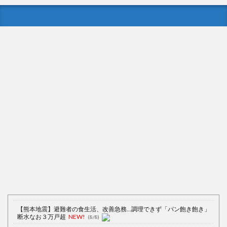
Powered by livedoor 相互RSS
【熊本地震】避難者の食生活、改善急務…調理できず「パン飽き飽き」
断水なお３万戸超
NEW!
(8/8)