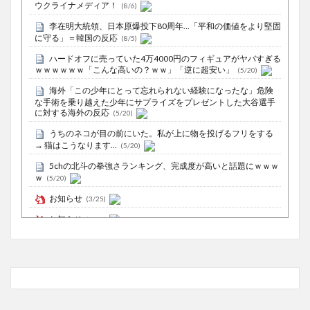
ウクライナメディア！
(8/6)
李在明大統領、日本原爆投下80周年…「平和の価値をより堅固
に守る」＝韓国の反応
(8/5)
ハードオフに売っていた4万4000円のフィギュアがヤバすぎる
ｗｗｗｗｗｗ「こんな高いの？ｗｗ」「逆に超安い」
(5/20)
海外「この少年にとって忘れられない経験になったな」危険
な手術を乗り越えた少年にサプライズをプレゼントした大谷選手
に対する海外の反応
(5/20)
うちのネコが目の前にいた。私が上に物を投げるフリをする
→ 猫はこうなります…
(5/20)
5chの北斗の拳強さランキング、完成度が高いと話題にｗｗｗ
ｗ
(5/20)
お知らせ
(3/25)
お知らせ
(1/26)
顔20点、体80点と評価されていた女子学生が男子学生らの性
の捌け口にされる
(12/26)
【中国】処理水の問題化狙うも不発？ASEAN関連会合で賛同
広がらず
(7/13)