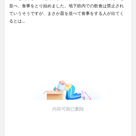
のトマホーク実射試験を批判
思ったら野生の炊飯器で草
並べ、食事をとり始めました。地下鉄内での飲食は禁止され
「国際社...
NEW!
ほか
(8/8)
(8/6)
ていうそうですが、まさか皿を並べて食事をする人が出てく
【動画】戦犯はどっち？ｗｗ
【Xの車窓から】整備士が2度
ｗｗｗｗｗｗｗｗｗｗｗｗｗ
見する現場猫案件 ほか
るとは…
ｗｗｗｗ...
NEW!
(8/8)
(7/31)
5chの北斗の拳強さランキン
ハードオフに売っていた4万
グ、完成度が高いと話題にｗ
4000円のフィギュアがヤバす
ｗｗｗ
ぎる...
(5/20)
(5/20)
金正恩「経済制裁、正直キツ
海外「この少年にとって忘れ
いです・・・本当は核を使う
られない経験になったな」危
つもりな...
険な手術...
(5/20)
(5/20)
お知らせ
うちのネコが目の前にいた。
(3/25)
私が上に物を投げるフリをす
お知らせ
る → ...
(1/26)
(5/20)
顔20点、体80点と評価されて
韓国人「野球の天才大谷翔平
いた女子学生が男子学生らの
がML2度目のサヨナラ爆発！4
性の...
打数...
(12/26)
(5/20)
【中国】パトカーの前で好演
【GIF】JSのカンチョーワロタ
技www当たり屋やお煽り運転
(5/20)
など盛...
(3/1)
【愕然】白のクラウン俺氏、
高速道路左車線を制限速度で
走った結...
(5/20)