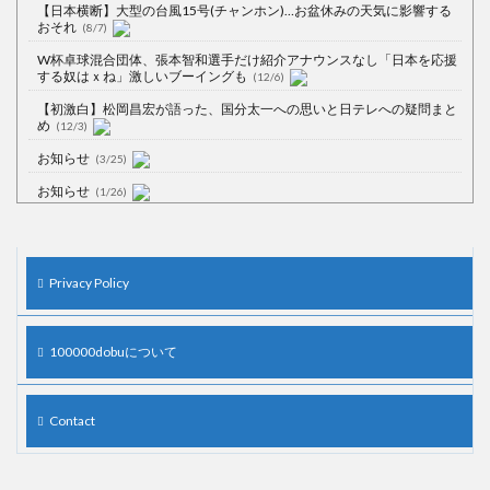
【日本横断】大型の台風15号(チャンホン)…お盆休みの天気に影響する
おそれ
(8/7)
W杯卓球混合団体、張本智和選手だけ紹介アナウンスなし「日本を応援
する奴はｘね」激しいブーイングも
(12/6)
【初激白】松岡昌宏が語った、国分太一への思いと日テレへの疑問まと
め
(12/3)
お知らせ
(3/25)
お知らせ
(1/26)
顔20点、体80点と評価されていた女子学生が男子学生らの性の捌け口に
される
(12/26)
【中国】処理水の問題化狙うも不発？ASEAN関連会合で賛同広がらず
Privacy Policy
(7/13)
【韓国】54.1％「IAEA報告書を信用しない」
(7/13)
100000dobuについて
Contact
Powered by livedoor 相互RSS