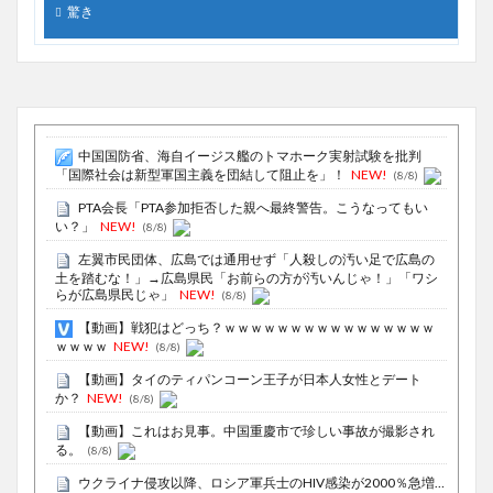
驚き
中国国防省、海自イージス艦のトマホーク実射試験を批判
「国際社会は新型軍国主義を団結して阻止を」！
NEW!
(8/8)
PTA会長「PTA参加拒否した親へ最終警告。こうなってもい
い？」
NEW!
(8/8)
左翼市民団体、広島では通用せず「人殺しの汚い足で広島の
土を踏むな！」→広島県民「お前らの方が汚いんじゃ！」「ワシ
らが広島県民じゃ」
NEW!
(8/8)
【動画】戦犯はどっち？ｗｗｗｗｗｗｗｗｗｗｗｗｗｗｗｗ
ｗｗｗｗ
NEW!
(8/8)
【動画】タイのティパンコーン王子が日本人女性とデート
か？
NEW!
(8/8)
【動画】これはお見事。中国重慶市で珍しい事故が撮影され
る。
(8/8)
ウクライナ侵攻以降、ロシア軍兵士のHIV感染が2000％急増…