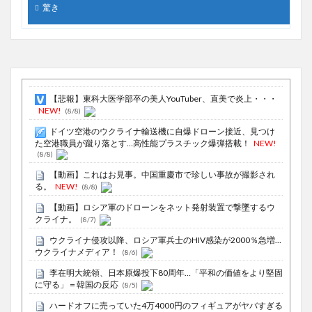
驚き
【悲報】東科大医学部卒の美人YouTuber、直美で炎上・・・
NEW!
(8/8)
ドイツ空港のウクライナ輸送機に自爆ドローン接近、見つけ
た空港職員が蹴り落とす…高性能プラスチック爆弾搭載！
NEW!
(8/8)
【動画】これはお見事。中国重慶市で珍しい事故が撮影され
る。
NEW!
(8/8)
【動画】ロシア軍のドローンをネット発射装置で撃墜するウ
クライナ。
(8/7)
ウクライナ侵攻以降、ロシア軍兵士のHIV感染が2000％急増…
ウクライナメディア！
(8/6)
李在明大統領、日本原爆投下80周年…「平和の価値をより堅固
に守る」＝韓国の反応
(8/5)
ハードオフに売っていた4万4000円のフィギュアがヤバすぎる