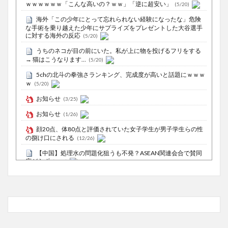
ｗｗｗｗｗｗ「こんな高いの？ｗｗ」「逆に超安い」
(5/20)
海外「この少年にとって忘れられない経験になったな」危険
な手術を乗り越えた少年にサプライズをプレゼントした大谷選手
に対する海外の反応
(5/20)
うちのネコが目の前にいた。私が上に物を投げるフリをする
→ 猫はこうなります…
(5/20)
5chの北斗の拳強さランキング、完成度が高いと話題にｗｗｗ
ｗ
(5/20)
お知らせ
(3/25)
お知らせ
(1/26)
顔20点、体80点と評価されていた女子学生が男子学生らの性
の捌け口にされる
(12/26)
【中国】処理水の問題化狙うも不発？ASEAN関連会合で賛同
広がらず
(7/13)
Powered by livedoor 相互RSS