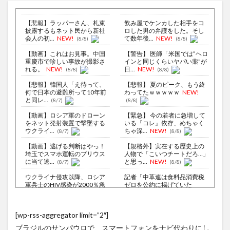
【悲報】ラッパーさん、札束
飲み屋でケンカした相手をコ
披露するもネット民から新社
ロした男の弁護をした。そし
会人の初...
NEW!
て数年後...
NEW!
(8/8)
(8/8)
【動画】これはお見事。中国
【警告】 医師「米国では”ヘロ
重慶市で珍しい事故が撮影さ
インと同じくらいヤバい薬”が
れる。
NEW!
日...
NEW!
(8/8)
(8/8)
【悲報】韓国人「え待って、
【悲報】 夏のピーク、もう終
何で日本の避難所って10年前
わってたｗｗｗｗｗ
NEW!
と同レ...
(8/7)
(8/8)
【動画】ロシア軍のドローン
【緊急】 今の若者に急増して
をネット発射装置で撃墜する
いる『コレ』依存、めちゃく
ウクライ...
ちゃ深...
NEW!
(8/7)
(8/8)
【動画】逃げる判断はやっ！
【規格外】実在する歴史上の
埼玉でスマホ運転のプリウス
人物で「こいつチートだろ…」
に当て逃...
と思っ...
NEW!
(8/7)
(8/8)
ウクライナ侵攻以降、ロシア
記者「中革連は食料品消費税
軍兵士のHIV感染が2000％急
ゼロを公約に掲げていた
増...
が？」→階猛...
NEW!
(8/6)
(8/8)
李在明大統領、日本原爆投下
[wp-rss-aggregator limit=”2″]
80周年…「平和の価値をより
シュート練習に専念できる！
堅固に...
天才の発想で完成したDIYバス
(8/5)
ブラジルのサンパウロで、スマートフォンをナビ代わりにし