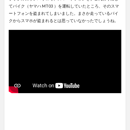
ケッ...
NEW!
(8/8)
【悲報】東科大医学部卒の美
てバイク（ヤマハ MT03 ）を運転していたところ、そのスマ
人YouTuber、直美で炎
【Xの車窓から】オービスかと
ートフォンを盗まれてしまいました。まさか走っているバイ
上・・...
NEW!
思ったら野生の炊飯器で草
(8/8)
ほか
(8/6)
クからスマホが盗まれるとは思っていなかったでしょうね。
ドイツ空港のウクライナ輸送
機に自爆ドローン接近、見つ
【Xの車窓から】整備士が2度
けた空港...
NEW!
見する現場猫案件 ほか
(8/8)
(7/31)
幽☆遊☆白書（全19巻）←こ
れｗｗｗｗｗｗｗｗｗｗｗｗ
ハードオフに売っていた4万
ｗｗ
NEW!
4000円のフィギュアがヤバす
(8/8)
ぎる...
(5/20)
5chの北斗の拳強さランキン
グ、完成度が高いと話題にｗ
海外「この少年にとって忘れ
ｗｗｗ
られない経験になったな」危
(5/20)
険な手術...
(5/20)
金正恩「経済制裁、正直キツ
いです・・・本当は核を使う
うちのネコが目の前にいた。
つもりな...
私が上に物を投げるフリをす
(5/20)
る → ...
(5/20)
お知らせ
(3/25)
韓国人「野球の天才大谷翔平
お知らせ
がML2度目のサヨナラ爆発！4
(1/26)
打数...
(5/20)
顔20点、体80点と評価されて
いた女子学生が男子学生らの
【GIF】JSのカンチョーワロタ
性の...
(12/26)
(5/20)
【中国】パトカーの前で好演
【愕然】白のクラウン俺氏、