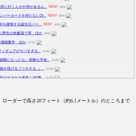
所に行くんやが何があるん...
NEW!
(8/9)
バーカードを持たない29...
NEW!
(8/9)
0％後悔する誕生日パー...
NEW!
(8/9)
ら野生の炊飯器で草 ほか
(8/6)
現場猫案件 ほか
(7/31)
フィギュアがヤバすぎる...
(5/20)
験になったな」危険な手術...
(5/20)
投げるフリをする → ...
(5/20)
のサヨナラ爆発！4打数...
(5/20)
車線を制限速度で走った結...
(5/20)
ーダーで高さ20フィート（約6.1メートル）のところまで
たり屋やお煽り運転など盛...
(3/1)
瞬で冷める女性の行動6選
(3/1)
追跡！警察も出動する騒ぎに
(3/1)
い大爆発が撮影される。
(2/28)