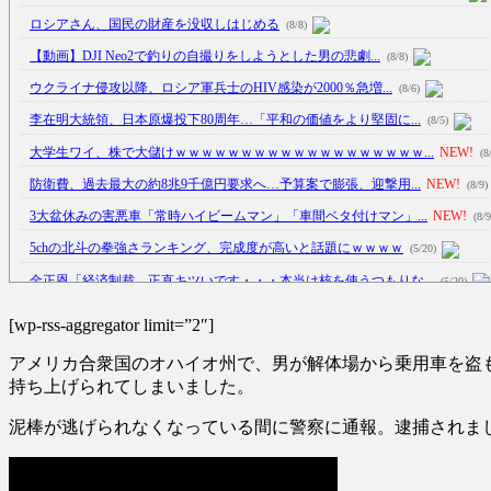
ロシアさん、国民の財産を没収しはじめる
(8/8)
【動画】DJI Neo2で釣りの自撮りをしようとした男の悲劇...
(8/8)
ウクライナ侵攻以降、ロシア軍兵士のHIV感染が2000％急増...
(8/6)
李在明大統領、日本原爆投下80周年…「平和の価値をより堅固に...
(8/5)
大学生ワイ、株で大儲けｗｗｗｗｗｗｗｗｗｗｗｗｗｗｗｗｗｗｗ...
NEW!
(8
防衛費、過去最大の約8兆9千億円要求へ…予算案で膨張、迎撃用...
NEW!
(8/9)
3大盆休みの害悪車「常時ハイビームマン」「車間ベタ付けマン」...
NEW!
(8/9
5chの北斗の拳強さランキング、完成度が高いと話題にｗｗｗｗ
(5/20)
金正恩「経済制裁、正直キツいです・・・本当は核を使うつもりな...
(5/20)
お知らせ
(3/25)
[wp-rss-aggregator limit=”2″]
お知らせ
(1/26)
アメリカ合衆国のオハイオ州で、男が解体場から乗用車を盗も
顔20点、体80点と評価されていた女子学生が男子学生らの性の...
(12/26)
持ち上げられてしまいました。
【中国】パトカーの前で好演技www当たり屋やお煽り運転など盛...
(3/1)
泥棒が逃げられなくなっている間に警察に通報。逮捕されま