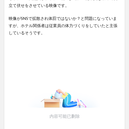
思ったら野生の炊飯器で草
立て伏せをさせている映像です。
ほか
(8/6)
【悲報】熊本さんの地震、し
つこい・・・
NEW!
【Xの車窓から】整備士が2度
(8/9)
映像がSNSで拡散され体罰ではないか？と問題になっていま
見する現場猫案件 ほか
「自衛隊員や報道カメラマン
(7/31)
すが、ホテル関係者は従業員の体力づくりをしていたと主張
のフリをして泥棒を…」500万
円分...
NEW!
ハードオフに売っていた4万
(8/9)
しているそうです。
4000円のフィギュアがヤバす
5chの北斗の拳強さランキン
ぎる...
(5/20)
グ、完成度が高いと話題にｗ
ｗｗｗ
海外「この少年にとって忘れ
(5/20)
られない経験になったな」危
金正恩「経済制裁、正直キツ
険な手術...
(5/20)
いです・・・本当は核を使う
つもりな...
うちのネコが目の前にいた。
(5/20)
私が上に物を投げるフリをす
お知らせ
る → ...
(3/25)
(5/20)
お知らせ
韓国人「野球の天才大谷翔平
(1/26)
がML2度目のサヨナラ爆発！4
顔20点、体80点と評価されて
打数...
(5/20)
いた女子学生が男子学生らの
性の...
【GIF】JSのカンチョーワロタ
(12/26)
(5/20)
【中国】パトカーの前で好演
技www当たり屋やお煽り運転
【愕然】白のクラウン俺氏、
など盛...
高速道路左車線を制限速度で
(3/1)
走った結...
(5/20)