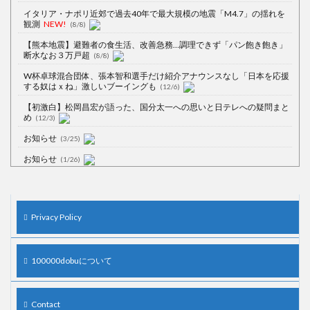
イタリア・ナポリ近郊で過去40年で最大規模の地震「M4.7」の揺れを
観測
NEW!
(8/8)
【熊本地震】避難者の食生活、改善急務…調理できず「パン飽き飽き」
断水なお３万戸超
(8/8)
W杯卓球混合団体、張本智和選手だけ紹介アナウンスなし「日本を応援
する奴はｘね」激しいブーイングも
(12/6)
【初激白】松岡昌宏が語った、国分太一への思いと日テレへの疑問まと
め
(12/3)
お知らせ
(3/25)
お知らせ
(1/26)
顔20点、体80点と評価されていた女子学生が男子学生らの性の捌け口に
される
(12/26)
【中国】処理水の問題化狙うも不発？ASEAN関連会合で賛同広がらず
Privacy Policy
(7/13)
【韓国】54.1％「IAEA報告書を信用しない」
(7/13)
100000dobuについて
Contact