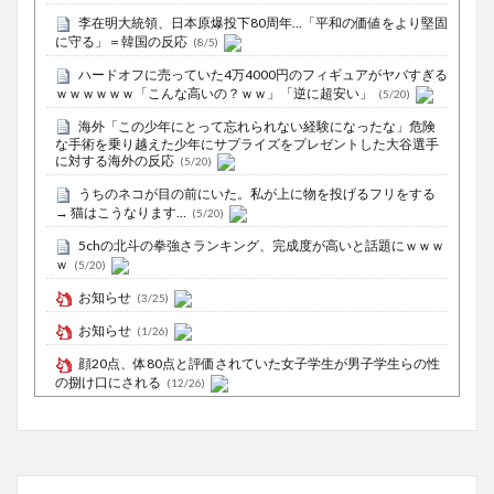
李在明大統領、日本原爆投下80周年…「平和の価値をより堅固
に守る」＝韓国の反応
(8/5)
ハードオフに売っていた4万4000円のフィギュアがヤバすぎる
ｗｗｗｗｗｗ「こんな高いの？ｗｗ」「逆に超安い」
(5/20)
海外「この少年にとって忘れられない経験になったな」危険
な手術を乗り越えた少年にサプライズをプレゼントした大谷選手
に対する海外の反応
(5/20)
うちのネコが目の前にいた。私が上に物を投げるフリをする
→ 猫はこうなります…
(5/20)
5chの北斗の拳強さランキング、完成度が高いと話題にｗｗｗ
ｗ
(5/20)
お知らせ
(3/25)
お知らせ
(1/26)
顔20点、体80点と評価されていた女子学生が男子学生らの性
の捌け口にされる
(12/26)
【中国】処理水の問題化狙うも不発？ASEAN関連会合で賛同
広がらず
(7/13)