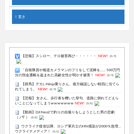
驚き
【悲報】スシロー、テロ被害再び・・・・・・
NEW!
(8/9)
「自衛隊員や報道カメラマンのフリをして泥棒を…」500万円
分の預金通帳を盗まれた高齢女性が明かす被害！
NEW!
(8/9)
【群馬】デカいNinja乗りさん、後方確認しない軽四に当てら
れてしまう。
NEW!
(8/9)
【悲報】 女さん、歩行者を轢いた挙句、道路に倒れてどえら
いことになってしまうw w w w w w w
NEW!
(8/8)
【動画】DJI Neo2で釣りの自撮りをしようとした男の悲劇
（ノ∇`）
(8/8)
ウクライナ侵攻以降、ロシア軍兵士のHIV感染が2000％急増…
ウクライナメディア！
(8/6)