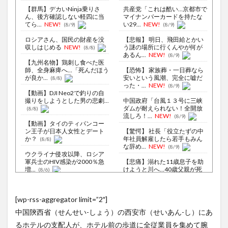
【群馬】デカいNinja乗りさ
共産党「これは酷い…京都市で
ん、後方確認しない軽四に当
マイナンバーカードを持たな
てら...
NEW!
い29...
NEW!
(8/9)
(8/9)
ロシアさん、国民の財産を没
【悲報】 明日、飛田給とかい
収しはじめる
NEW!
う謎の場所に行くんやが何が
(8/8)
あるん...
NEW!
(8/9)
【九州名物】鶏刺し食べた医
師、全身麻痺へ…「死んだほう
【恐怖】 家族葬・一日葬なら
が良か...
安いという風潮、完全に嘘だ
(8/8)
った・...
NEW!
(8/9)
【動画】DJI Neo2で釣りの自
撮りをしようとした男の悲劇...
中国政府「台風１３号に三峡
ダムが耐えられない！全開放
(8/8)
流しろ！...
NEW!
(8/9)
【動画】タイのティパンコー
ン王子が日本人女性とデート
【驚愕】 社長「役立たずの中
か？
年社員解雇したら若手もみん
(8/8)
な辞め...
NEW!
(8/9)
ウクライナ侵攻以降、ロシア
軍兵士のHIV感染が2000％急
【悲痛】溺れた11歳息子を助
増...
けようと川へ…40歳父親が死
(8/6)
亡 ...
NEW!
(8/9)
李在明大統領、日本原爆投下
80周年…「平和の価値をより
偶然なら仕方ないが､故意はダ
[wp-rss-aggregator limit=”2″]
堅固に...
メ…MLBの問題プレー集が物
(8/5)
議
(8/8)
中国陝西省（せんせい-しょう）の西安市（せいあん-し）にあ
【悲報】スシロー、テロ被害
再び・・・・・・
NEW!
【Xの車窓から】オービスかと
(8/9)
るホテルの支配人が、ホテル前の歩道に全従業員を集めて腕