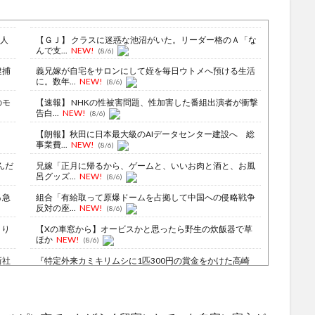
2人
【ＧＪ】 クラスに迷惑な池沼がいた。リーダー格のＡ「な
んで支...
NEW!
(8/6)
逮捕
義兄嫁が自宅をサロンにして姪を毎日ウトメへ預ける生活
に。数年...
NEW!
(8/6)
のモ
【速報】 NHKの性被害問題、性加害した番組出演者が衝撃
告白...
NEW!
(8/6)
【朗報】秋田に日本最大級のAIデータセンター建設へ 総
事業費...
NEW!
(8/6)
んだ
兄嫁「正月に帰るから、ゲームと、いいお肉と酒と、お風
呂グッズ...
NEW!
(8/6)
％急
組合「有給取って原爆ドームを占拠して中国への侵略戦争
反対の座...
NEW!
(8/6)
より
【Xの車窓から】オービスかと思ったら野生の炊飯器で草
ほか
NEW!
(8/6)
新社
『特定外来カミキリムシに1匹300円の賞金をかけた高崎
市、初...
NEW!
(8/6)
がこ
【Xの車窓から】整備士が2度見する現場猫案件 ほか
(7/31)