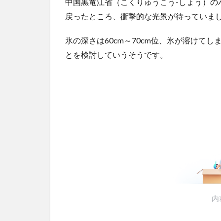
中国黒竜江省（こくりゅうこう-しょう）の
熊本･八代港で自衛隊の「病院船」が医療提供開始、診
薬剤処...
NEW!
(8/6)
戻ったところ、衝撃的な光景が待っていま
5chの北斗の拳強さランキング、完成度が高いと話題
ｗｗ
(5/20)
氷の深さは60cm～70cm位、氷が溶けて
金正恩「経済制裁、正直キツいです・・・本当は核を
とを検討していうそうです。
つもりな...
(5/20)
お知らせ
(3/25)
お知らせ
(1/26)
顔20点、体80点と評価されていた女子学生が男子学生
性の...
(12/26)
【中国】パトカーの前で好演技www当たり屋やお煽り
など盛...
(3/1)
Powered by livedoor 相互RSS