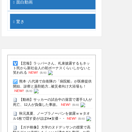
面白動画
驚き
【悲報】ラッパーさん、札束披露するもネッ
ト民から新社会人の初ボーナスくらいしかないと
笑われる
NEW!
(8/6)
熊本･八代港で自衛隊の「病院船」が医療提供
開始、診察と薬剤処方…被災者向け大浴場も！
NEW!
(8/6)
【動画】サッカーの試合中の落雷で選手1人が
死亡、12人が負傷した事故。
NEW!
(8/6)
秋元真夏、ノーブラノーパンを披露ｗｗタオ
ル1枚で隠す姿がほぼA●女優・・
NEW!
(8/6)
【ガチ映像】 大学のヌドデッサンの授業で高