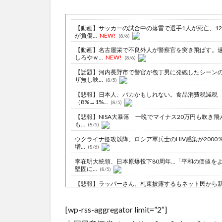
【動画】サッカーの試合中の落雷で選手1人が死亡、1
が負傷...
NEW!
(8/6)
【動画】名古屋栄で不良外人が警察官を突き飛ばす。
しろやｗ...
NEW!
(8/6)
【話題】河内長野市で警官が包丁男に発砲したシーン
ザ無し映...
(8/5)
【悲報】日本人、バカかもしれない。食品消費税減税
（8%→1%...
(8/5)
【悲報】NISA大暴落 一晩でマイナス20万円も吹き飛
も...
(8/5)
ウクライナ侵攻以降、ロシア軍兵士のHIV感染が2000
増...
(8/6)
李在明大統領、日本原爆投下80周年…「平和の価値を
堅固に...
(8/5)
【悲報】ラッパーさん、札束披露するもネット民から
会人の初...
NEW!
(8/6)
【動画】アメリカ人なら絶対目が覚める目覚まし時計
[wp-rss-aggregator limit=”2″]
ちらｗｗ...
NEW!
(8/6)