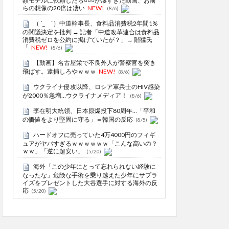
額モデルに依頼したら○○○が凄すぎた動画、お前
らの想像の20倍は凄い
NEW!
(8/6)
（ ´_ゝ`）中道幹事長、食料品消費税2年間1%
の閣議決定を批判 → 記者「中道改革連合は食料品
消費税ゼロを公約に掲げていたが？」→ 階猛氏
「
NEW!
(8/6)
【動画】名古屋栄で不良外人が警察官を突き
飛ばす。逮捕しろやｗｗｗ
NEW!
(8/6)
ウクライナ侵攻以降、ロシア軍兵士のHIV感染
が2000％急増…ウクライナメディア！
(8/6)
李在明大統領、日本原爆投下80周年…「平和
の価値をより堅固に守る」＝韓国の反応
(8/5)
ハードオフに売っていた4万4000円のフィギ
ュアがヤバすぎるｗｗｗｗｗｗ「こんな高いの？
ｗｗ」「逆に超安い」
(5/20)
海外「この少年にとって忘れられない経験に
なったな」危険な手術を乗り越えた少年にサプラ
イズをプレゼントした大谷選手に対する海外の反
応
(5/20)
うちのネコが目の前にいた。私が上に物を投
げるフリをする → 猫はこうなります…
(5/20)