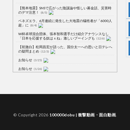
【熊本地震】SNSで広がった陰謀論や怪しい募金話、災害時
のデマ注意！
(8/5)
ベネズエラ、6月連続に発生した大地震の犠牲者が「6000人
超」に
(8/4)
W杯卓球混合団体、張本智和選手だけ紹介アナウンスなし
「日本を応援する奴はｘね」激しいブーイングも
(12/6)
【初激白】松岡昌宏が語った、国分太一への思いと日テレへ
の疑問まとめ
(12/3)
お知らせ
(3/25)
お知らせ
(1/26)
顔20点、体80点と評価されていた女子学生が男子学生らの性
の捌け口にされる
(12/26)
【中国】処理水の問題化狙うも不発？ASEAN関連会合で賛同
広がらず
(7/13)
【韓国】54.1％「IAEA報告書を信用しない」
(7/13)
© Copyright 2026
100000dobu | 衝撃動画・面白動画
.