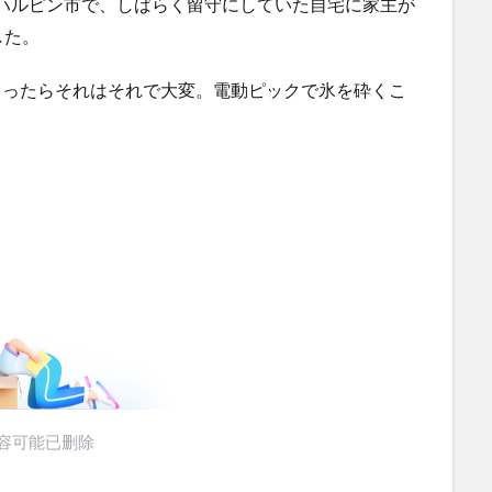
ハルピン市で、しばらく留守にしていた自宅に家主が
察と
ハードオフに売っていた4万4000円のフィギュアがヤバす
ぎる...
(5/20)
した。
にｗｗ
海外「この少年にとって忘れられない経験になったな」危
険な手術...
(5/20)
しまったらそれはそれで大変。電動ピックで氷を砕くこ
使う
うちのネコが目の前にいた。私が上に物を投げるフリをす
る → ...
(5/20)
韓国人「野球の天才大谷翔平がML2度目のサヨナラ爆発！4
打数...
(5/20)
【GIF】JSのカンチョーワロタ
(5/20)
らの
【愕然】白のクラウン俺氏、高速道路左車線を制限速度で
走った結...
(5/20)
運転
【中国】パトカーの前で好演技www当たり屋やお煽り運転
など盛...
(3/1)
【あるある？】うわっ・・・男性が一瞬で冷める女性の行
動6選
(3/1)
【怒報】撮影車を叩く当て逃げ老害を追跡！警察も出動す
る騒ぎに
(3/1)
【動画】ウクライナ中部でとんでもない大爆発が撮影され
る。
(2/28)