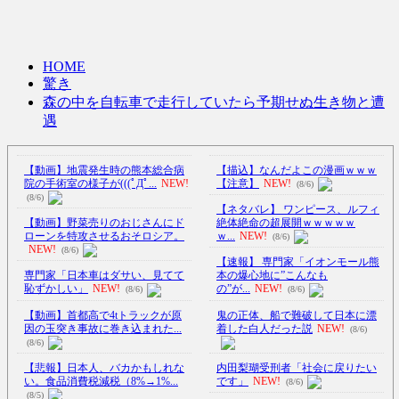
HOME
驚き
森の中を自転車で走行していたら予期せぬ生き物と遭
遇
【動画】地震発生時の熊本総合病
【描込】なんだよこの漫画ｗｗｗ
院の手術室の様子が(((ﾟДﾟ...
NEW!
【注意】
NEW!
(8/6)
(8/6)
【ネタバレ】 ワンピース、ルフィ
【動画】野菜売りのおじさんにド
絶体絶命の超展開ｗｗｗｗｗ
ローンを特攻させるおそロシア。
ｗ...
NEW!
(8/6)
NEW!
(8/6)
【速報】 専門家「イオンモール熊
専門家「日本車はダサい、見てて
本の爆心地に”こんなも
恥ずかしい」
NEW!
の”が...
NEW!
(8/6)
(8/6)
【動画】首都高で4tトラックが原
鬼の正体、船で難破して日本に漂
因の玉突き事故に巻き込まれた...
着した白人だった説
NEW!
(8/6)
(8/6)
【悲報】日本人、バカかもしれな
内田梨瑚受刑者「社会に戻りたい
い。食品消費税減税（8%→1%...
です」
NEW!
(8/6)
(8/5)