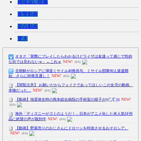
興味深い映像
衝撃動画
面白動画
驚き
オタク「実際にプレイしたらわかるけどライザは友達って感じで性的
な目では見れないｗ」←これｗ
NEW!
(8/6)
北朝鮮がロシアに弾道ミサイル40発供与、ミサイル部隊90人派遣開
始…さらに80発見通し！
NEW!
(8/6)
【閲覧注意】 お願いだからフェイクであってほしいこの女児の動画、
本物だった…
NEW!
(8/6)
【動画】地震発生時の熊本総合病院の手術室の様子が(((ﾟДﾟ)))
NEW!
(8/6)
海外「ディズニーがゴミのようだ！」日本がアニメ化した米人気SF作
品に絶賛の声が殺到中
NEW!
(8/6)
【動画】野菜売りのおじさんにドローンを特攻させるおそロシア。
NEW!
(8/6)