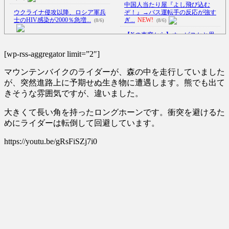
中国人当たり屋『よし飛び込む
ウクライナ侵攻以降、ロシア軍兵
ぞ！』→バス運転手の反応が強す
士のHIV感染が2000％急増...
ぎ...
NEW!
(8/6)
(8/6)
【Xの車窓から】オービスかと思
李在明大統領、日本原爆投下80周
ったら野生の炊飯器で草 ほか
年…「平和の価値をより堅固に...
(8/6)
[wp-rss-aggregator limit=”2″]
(8/5)
【Xの車窓から】整備士が2度見す
マウンテンバイクのライダーが、森の中を走行していました
オタク「実際にプレイしたらわか
る現場猫案件 ほか
(7/31)
るけどライザは友達って感じで
が、突然進路上に予期せぬ生き物に遭遇します。熊でも出て
ハードオフに売っていた4万4000円
性...
NEW!
(8/6)
きそうな雰囲気ですが、違いました。
のフィギュアがヤバすぎる...
(5/20)
北朝鮮がロシアに弾道ミサイル40
発供与、ミサイル部隊90人
大きくて長い角を持ったロングホーンです。衝突を避けるた
海外「この少年にとって忘れられ
派...
NEW!
(8/6)
めにライダーは転倒して回避しています。
ない経験になったな」危険な手
【悲報】クロちゃん、とち狂った
術...
(5/20)
https://youtu.be/gRsFiSZj7i0
ツイートをする
NEW!
(8/6)
うちのネコが目の前にいた。私が
5chの北斗の拳強さランキング、完
上に物を投げるフリをする → ...
成度が高いと話題にｗｗｗｗ
(5/20)
(5/20)
韓国人「野球の天才大谷翔平が
金正恩「経済制裁、正直キツいで
ML2度目のサヨナラ爆発！4打数...
す・・・本当は核を使うつもり
(5/20)
な...
(5/20)
【GIF】JSのカンチョーワロタ
お知らせ
(3/25)
(5/20)