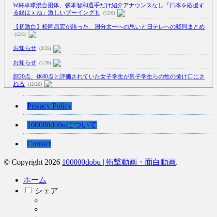
W杯卓球混合団体、張本智和選手だけ紹介アナウンスなし「日本を応援す
る奴はｘね」激しいブーイングも
(12/6)
【初激白】松岡昌宏が語った、国分太一への思いと日テレへの疑問まとめ
(12/3)
お知らせ
(3/25)
お知らせ
(1/26)
顔20点、体80点と評価されていた女子学生が男子学生らの性の捌け口にさ
れる
(12/26)
【中国】処理水の問題化狙うも不発？ASEAN関連会合で賛同広がらず
Privacy Policy
(7/13)
【韓国】54.1％「IAEA報告書を信用しない」
(7/13)
100000dobuについて
Contact
© Copyright 2026
100000dobu | 衝撃動画・面白動画
.
Powered by livedoor 相互RSS
ホーム
シェア