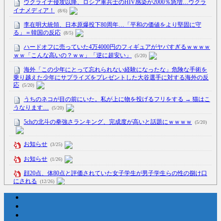
ウクライナ侵攻以降、ロシア軍兵士のHIV感染が2000％急増…ウクラ
イナメディア！
(8/6)
李在明大統領、日本原爆投下80周年…「平和の価値をより堅固に守
る」＝韓国の反応
(8/5)
ハードオフに売っていた4万4000円のフィギュアがヤバすぎるｗｗｗｗ
ｗｗ「こんな高いの？ｗｗ」「逆に超安い」
(5/20)
海外「この少年にとって忘れられない経験になったな」危険な手術を
乗り越えた少年にサプライズをプレゼントした大谷選手に対する海外の反
応
(5/20)
うちのネコが目の前にいた。私が上に物を投げるフリをする → 猫はこ
うなります…
(5/20)
5chの北斗の拳強さランキング、完成度が高いと話題にｗｗｗｗ
(5/20)
お知らせ
(3/25)
お知らせ
(1/26)
顔20点、体80点と評価されていた女子学生が男子学生らの性の捌け口
にされる
(12/26)
【中国】処理水の問題化狙うも不発？ASEAN関連会合で賛同広がらず
(7/13)