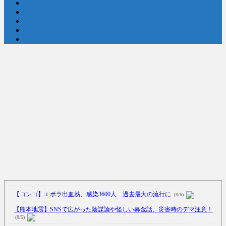
Powered by livedoor 相互RSS
【コンゴ】エボラ出血熱、感染3600人…過去最大の流行に
(8/6)
【熊本地震】SNSで広がった陰謀論や怪しい募金話、災害時のデマ注意！
(8/5)