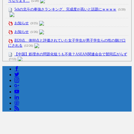
うなります…
(5/20)
5chの北斗の拳強さランキング、完成度が高いと話題にｗｗｗｗ
(5/20)
お知らせ
(3/25)
お知らせ
(1/26)
顔20点、体80点と評価されていた女子学生が男子学生らの性の捌け口
にされる
(12/26)
【中国】処理水の問題化狙うも不発？ASEAN関連会合で賛同広がらず
(7/13)
Powered by livedoor 相互RSS