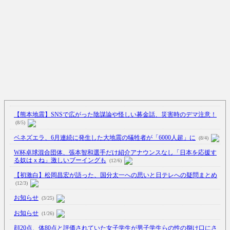
【熊本地震】SNSで広がった陰謀論や怪しい募金話、災害時のデマ注意！
(8/5)
ベネズエラ、6月連続に発生した大地震の犠牲者が「6000人超」に
(8/4)
W杯卓球混合団体、張本智和選手だけ紹介アナウンスなし「日本を応援す
る奴はｘね」激しいブーイングも
(12/6)
【初激白】松岡昌宏が語った、国分太一への思いと日テレへの疑問まとめ
(12/3)
お知らせ
(3/25)
お知らせ
(1/26)
顔20点、体80点と評価されていた女子学生が男子学生らの性の捌け口にさ