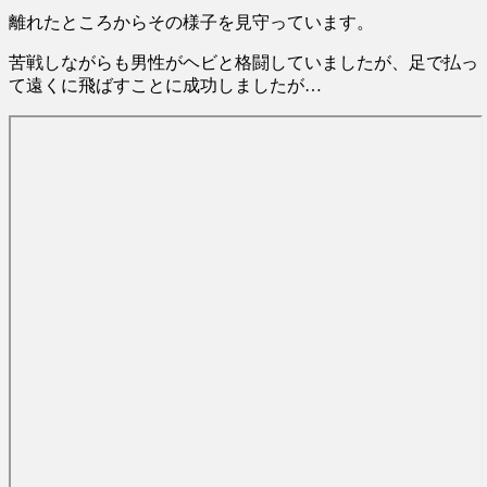
ハードオフに売っていた4万4000円
(8/6)
離れたところからその様子を見守っています。
のフィギュアがヤバすぎる...
(5/20)
「ロシアによるハンティングだ」
ドローンがウクライナの民間人
苦戦しながらも男性がヘビと格闘していましたが、足で払っ
海外「この少年にとって忘れられ
を...
NEW!
(8/6)
て遠くに飛ばすことに成功しましたが…
ない経験になったな」危険な手
鈴木紗理奈「ボランティアはもち
術...
(5/20)
ろんだが、今熊本へ旅行に行く
うちのネコが目の前にいた。私が
こ...
NEW!
(8/5)
上に物を投げるフリをする → ...
5chの北斗の拳強さランキング、完
(5/20)
成度が高いと話題にｗｗｗｗ
(5/20)
韓国人「野球の天才大谷翔平が
ML2度目のサヨナラ爆発！4打数...
金正恩「経済制裁、正直キツいで
(5/20)
す・・・本当は核を使うつもり
【GIF】JSのカンチョーワロタ
な...
(5/20)
(5/20)
お知らせ
(3/25)
【愕然】白のクラウン俺氏、高速
お知らせ
道路左車線を制限速度で走った
(1/26)
結...
(5/20)
顔20点、体80点と評価されていた
女子学生が男子学生らの性の...
【中国】パトカーの前で好演技
www当たり屋やお煽り運転など
(12/26)
盛...
(3/1)
【中国】パトカーの前で好演技
www当たり屋やお煽り運転など
【あるある？】うわっ・・・男性
盛...
が一瞬で冷める女性の行動6選
(3/1)
(3/1)