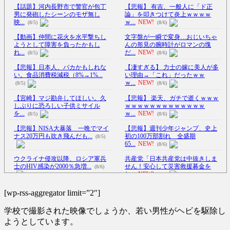
【話題】河内長野市で警官が包丁
【悲報】 有吉、一般人に「ド正
男に発砲したシーンのモザ無し
論」を叩きつけて炎上ｗｗｗｗ
映...
ｗ...
NEW!
(8/5)
(8/6)
【動画】仲間に花火を水平撃ちし
文字盤が一瞬で変身…おじいちゃ
ようとして障害を負ったかもし
んの形見の腕時計がロマンの塊
れ...
だ...
NEW!
(8/5)
(8/6)
【悲報】日本人、バカかもしれな
【凄すぎる】 力士の嫁に美人が多
い。食品消費税減税（8%→1%...
い理由→「これ」だったｗｗ
ｗ...
NEW!
(8/5)
(8/6)
【宮崎】マジ勘弁してほしい。久
【悲報】 楽天、ガチで逝くｗｗｗ
しぶりに恐ろしい子供ミサイル
ｗｗｗｗｗｗｗｗｗｗｗｗｗ
を...
ｗ...
NEW!
(8/5)
(8/6)
【悲報】NISA大暴落 一晩でマイ
【悲報】週刊少年ジャンプ、史上
ナス20万円も吹き飛んだも...
初の100万部割れ 全盛期
(8/5)
65...
NEW!
(8/6)
ウクライナ侵攻以降、ロシア軍兵
共産党「日本共産党は中抜きしま
士のHIV感染が2000％急増...
せん！安心して災害救援募金を
(8/6)
し...
NEW!
(8/6)
李在明大統領、日本原爆投下80周
【Xの車窓から】整備士が2度見す
[wp-rss-aggregator limit=”2″]
年…「平和の価値をより堅固に...
る現場猫案件 ほか
(7/31)
(8/5)
学校で撮影された映像でしょうか、若い男性がヘビを駆除し
【Xの車窓から】予定人員より乗
【衝撃映像】かもしれない運転、
車人数が一人多い ほか
(7/27)
ようとしています。
限界突破してしまう・・・
NEW!