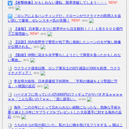
【衝撃映像】かもしれない運転、限界突破してしまう・・・
NEW!
(8/6)
「ロシアによるハンティングだ」ドローンがウクライナの民間人を追
い回して爆発…ゼレンスキー氏が非難！
NEW!
(8/6)
【速報】 日本製メモリに世界中から注文殺到！！！ １兆５０００億円
で工場増築へ
NEW!
(8/6)
【話題】河内長野市で警官が包丁男に発砲したシーンのモザ無し映像
が公開される。
(8/5)
【動画】仲間に花火を水平撃ちしようとして障害を負ったかもしれな
い事故。
(8/5)
ウクライナ侵攻以降、ロシア軍兵士のHIV感染が2000％急増…ウクラ
イナメディア！
(8/6)
李在明大統領、日本原爆投下80周年…「平和の価値をより堅固に守
る」＝韓国の反応
(8/5)
ハードオフに売っていた4万4000円のフィギュアがヤバすぎるｗｗｗｗ
ｗｗ「こんな高いの？ｗｗ」「逆に超安い」
(5/20)
海外「この少年にとって忘れられない経験になったな」危険な手術を
乗り越えた少年にサプライズをプレゼントした大谷選手に対する海外の反
応
(5/20)
うちのネコが目の前にいた。私が上に物を投げるフリをする → 猫はこ