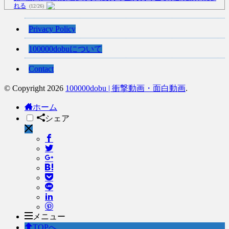
れる
(12/26)
【中国】処理水の問題化狙うも不発？ASEAN関連会合で賛同広がらず
Privacy Policy
(7/13)
【韓国】54.1％「IAEA報告書を信用しない」
(7/13)
100000dobuについて
Contact
© Copyright 2026
100000dobu | 衝撃動画・面白動画
.
Powered by livedoor 相互RSS
ホーム
シェア
メニュー
TOPへ