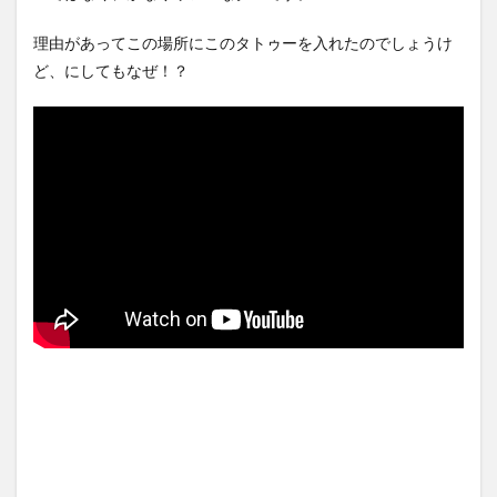
見する現場猫案件 ほか
吉岡里帆が橋本環奈、広瀬す
(7/31)
ずクラスになれなかった理由
理由があってこの場所にこのタトゥーを入れたのでしょうけ
ｗｗｗｗ...
NEW!
ハードオフに売っていた4万
(8/9)
ど、にしてもなぜ！？
4000円のフィギュアがヤバす
【悲報】タトゥー彫師23年目
ぎる...
(5/20)
店長「タトゥー入れにくるや
つ99...
NEW!
海外「この少年にとって忘れ
(8/9)
られない経験になったな」危
5chの北斗の拳強さランキン
険な手術...
(5/20)
グ、完成度が高いと話題にｗ
ｗｗｗ
うちのネコが目の前にいた。
(5/20)
私が上に物を投げるフリをす
金正恩「経済制裁、正直キツ
る → ...
(5/20)
いです・・・本当は核を使う
つもりな...
韓国人「野球の天才大谷翔平
(5/20)
がML2度目のサヨナラ爆発！4
お知らせ
打数...
(3/25)
(5/20)
お知らせ
【GIF】JSのカンチョーワロタ
(1/26)
(5/20)
顔20点、体80点と評価されて
いた女子学生が男子学生らの
【愕然】白のクラウン俺氏、
性の...
高速道路左車線を制限速度で
(12/26)
走った結...
(5/20)
【中国】パトカーの前で好演
技www当たり屋やお煽り運転
【中国】パトカーの前で好演
など盛...
技www当たり屋やお煽り運転
(3/1)
など盛...
(3/1)