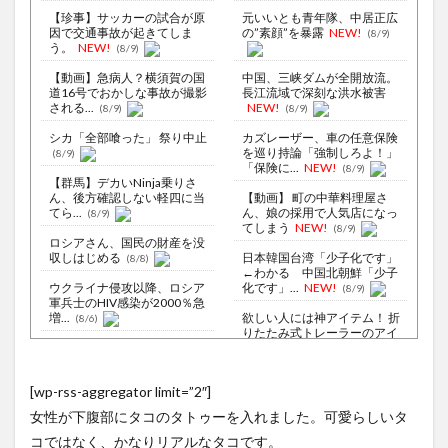
【珍事】サッカーの試合が原
元いいとも青年隊、中居正広
因で交通事故が起きてしま
の”素顔”を暴露
NEW!
(8/9)
う。
NEW!
(8/9)
【動画】急病人？横須賀の国
中国、三峡ダムが全開放流。
道16号でおかしな事故が撮影
長江流域で深刻な洪水被害
される...
NEW!
(8/9)
(8/9)
シカ「全部喰った」 祭り中止
カズレーザー、車の任意保険
を巡り持論「強制しろよ！」
(8/9)
「保険に...
NEW!
(8/9)
【群馬】デカいNinja乗りさ
ん、後方確認しない軽四に当
【動画】 町の中華料理屋さ
てら...
ん、娘の採用で人気店になっ
(8/9)
てしまう
NEW!
(8/9)
ロシアさん、国民の財産を没
収しはじめる
日本韓国台湾「少子化です」
(8/8)
←わかる 中国北朝鮮「少子
ウクライナ侵攻以降、ロシア
化です」...
NEW!
(8/9)
軍兵士のHIV感染が2000％急
増...
欲しい人には神アイテム！ 折
(8/6)
りたたみ式トレーラーのアイ
李在明大統領、日本原爆投下
デアが...
NEW!
(8/9)
80周年…「平和の価値をより
堅固に...
【Xの車窓から】オービスかと
(8/5)
[wp-rss-aggregator limit=”2″]
思ったら野生の炊飯器で草
なぜフランス人はこれほど日
ほか
(8/6)
女性が下腹部にタコのタトゥーを入れました。可愛らしいタ
本が好きなのか？…中国ネット
「中国...
NEW!
【Xの車窓から】整備士が2度
(8/9)
コではなく、かなりリアルなタコです。