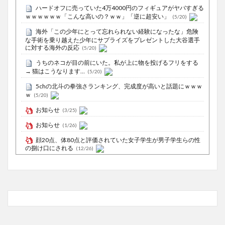
ハードオフに売っていた4万4000円のフィギュアがヤバすぎる
ｗｗｗｗｗｗ「こんな高いの？ｗｗ」「逆に超安い」
(5/20)
海外「この少年にとって忘れられない経験になったな」危険
な手術を乗り越えた少年にサプライズをプレゼントした大谷選手
に対する海外の反応
(5/20)
うちのネコが目の前にいた。私が上に物を投げるフリをする
→ 猫はこうなります…
(5/20)
5chの北斗の拳強さランキング、完成度が高いと話題にｗｗｗ
ｗ
(5/20)
お知らせ
(3/25)
お知らせ
(1/26)
顔20点、体80点と評価されていた女子学生が男子学生らの性
の捌け口にされる
(12/26)
【中国】処理水の問題化狙うも不発？ASEAN関連会合で賛同
広がらず
(7/13)
Powered by livedoor 相互RSS