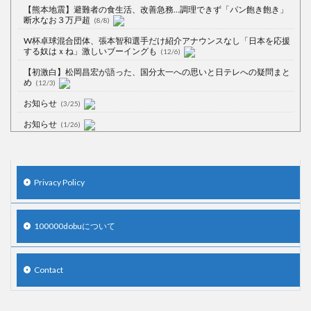
【熊本地震】避難者の食生活、改善急務…調理できず「パン飽き飽き」
断水なお３万戸超
(8/8)
W杯卓球混合団体、張本智和選手だけ紹介アナウンスなし「日本を応援
する奴はｘね」激しいブーイングも
(12/6)
【初激白】松岡昌宏が語った、国分太一への思いと日テレへの疑問まと
め
(12/3)
お知らせ
(3/25)
お知らせ
(1/26)
顔20点、体80点と評価されていた女子学生が男子学生らの性の捌け口に
される
(12/26)
【中国】処理水の問題化狙うも不発？ASEAN関連会合で賛同広がらず
Privacy Policy
(7/13)
【韓国】54.1％「IAEA報告書を信用しない」
(7/13)
100000dobuについて
Contact
Powered by livedoor 相互RSS