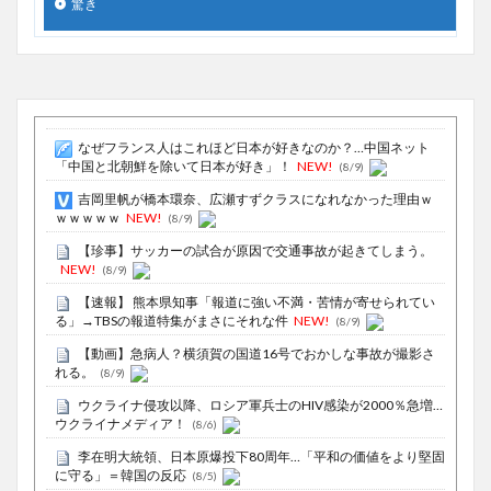
驚き
なぜフランス人はこれほど日本が好きなのか？…中国ネット
「中国と北朝鮮を除いて日本が好き」！
NEW!
(8/9)
吉岡里帆が橋本環奈、広瀬すずクラスになれなかった理由ｗ
ｗｗｗｗｗ
NEW!
(8/9)
【珍事】サッカーの試合が原因で交通事故が起きてしまう。
NEW!
(8/9)
【速報】 熊本県知事「報道に強い不満・苦情が寄せられてい
る」→TBSの報道特集がまさにそれな件
NEW!
(8/9)
【動画】急病人？横須賀の国道16号でおかしな事故が撮影さ
れる。
(8/9)
ウクライナ侵攻以降、ロシア軍兵士のHIV感染が2000％急増…
ウクライナメディア！
(8/6)
李在明大統領、日本原爆投下80周年…「平和の価値をより堅固
に守る」＝韓国の反応
(8/5)