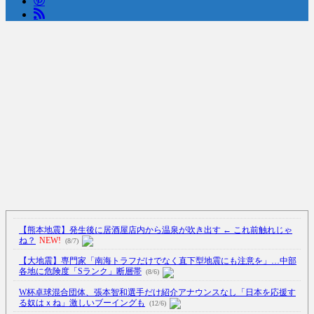
Powered by livedoor 相互RSS
【熊本地震】発生後に居酒屋店内から温泉が吹き出す ← これ前触れじゃ
ね？
NEW!
(8/7)
【大地震】専門家「南海トラフだけでなく直下型地震にも注意を」…中部
各地に危険度「Sランク」断層帯
(8/6)
W杯卓球混合団体、張本智和選手だけ紹介アナウンスなし「日本を応援す
る奴はｘね」激しいブーイングも
(12/6)