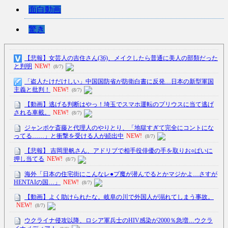
面白動画
驚き
【悲報】女芸人の吉住さん(36)、メイクしたら普通に美人の部類だった
と判明
NEW!
(8/7)
「盗人たけだけしい」中国国防省が防衛白書に反発…日本の新型軍国
主義と批判！
NEW!
(8/7)
【動画】逃げる判断はやっ！埼玉でスマホ運転のプリウスに当て逃げ
される車載。
NEW!
(8/7)
ジャンポケ斎藤と代理人のやりとり、「地獄すぎて完全にコントにな
ってる……」と衝撃を受ける人が続出中
NEW!
(8/7)
【悲報】 吉岡里帆さん、アドリブで相手役俳優の手を取りお○ぱいに
押し当てる
NEW!
(8/7)
海外「日本の住宅街にこんなレ●プ魔が潜んでるとかマジかよ…さすが
HENTAIの国…」
NEW!
(8/7)
【動画】よく助けられたな。岐阜の川で外国人が溺れてしまう事故。
NEW!
(8/7)
ウクライナ侵攻以降、ロシア軍兵士のHIV感染が2000％急増…ウクラ