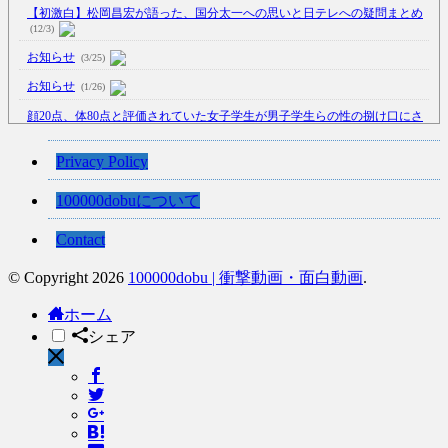
【初激白】松岡昌宏が語った、国分太一への思いと日テレへの疑問まとめ
(12/3)
お知らせ
(3/25)
お知らせ
(1/26)
顔20点、体80点と評価されていた女子学生が男子学生らの性の捌け口にさ
れる
(12/26)
【中国】処理水の問題化狙うも不発？ASEAN関連会合で賛同広がらず
Privacy Policy
(7/13)
100000dobuについて
【韓国】54.1％「IAEA報告書を信用しない」
(7/13)
Contact
© Copyright 2026
100000dobu | 衝撃動画・面白動画
.
Powered by livedoor 相互RSS
ホーム
シェア