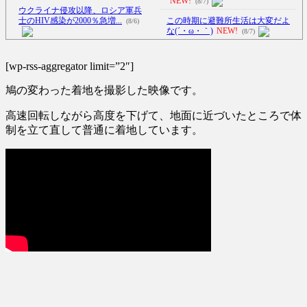
NEW!
(8/7)
ウクライナ侵攻以降、ロシア軍兵
士のHIV感染が2000％急増...
この時期に避難所生活は大変だよ
(8/6)
な(´・ω・｀)
NEW!
(8/7)
李在明大統領、日本原爆投下80周
【Xの車窓から】オービスかと思
年…「平和の価値をより堅固に...
ったら野生の炊飯器で草 ほか
[wp-rss-aggregator limit=”2″]
(8/5)
(8/6)
鳩の変わった着地を撮影した映像です。
【悲報】女芸人の吉住さん(36)、メ
【Xの車窓から】整備士が2度見す
イクしたら普通に美人の
る現場猫案件 ほか
(7/31)
部...
NEW!
(8/7)
高速回転しながら高度を下げて、地面に近づいたところで体
ハードオフに売っていた4万4000円
制を立て直して普通に着地しています。
「盗人たけだけしい」中国国防省
のフィギュアがヤバすぎる...
(5/20)
が防衛白書に反発…日本の新型
軍...
NEW!
(8/7)
海外「この少年にとって忘れられ
【驚愕】動物さんたち、一斉に
ない経験になったな」危険な手
「コンビニの棚」に興味を示し始
術...
(5/20)
め...
NEW!
(8/7)
うちのネコが目の前にいた。私が
5chの北斗の拳強さランキング、完
上に物を投げるフリをする → ...
成度が高いと話題にｗｗｗｗ
(5/20)
(5/20)
韓国人「野球の天才大谷翔平が
金正恩「経済制裁、正直キツいで
ML2度目のサヨナラ爆発！4打数...
す・・・本当は核を使うつもり
(5/20)
な...
(5/20)
【GIF】JSのカンチョーワロタ
お知らせ
(3/25)
(5/20)