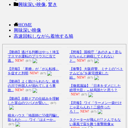
興味深い映像
,
驚き
HOME
興味深い映像
高速回転しながら着地する鳩
【動画】逃げる判断はやっ！埼玉
【怒報】 国税庁「あのさぁ！君ら
でスマホ運転のプリウスに当て
がちゃんと納税してくれない
逃...
NEW!
と...
NEW!
(8/7)
(8/7)
【悲報】「果糖」が「がん転移」
【衝撃】 大阪府警、ミナミの“ベト
を促すと判明
NEW!
ナムビル”を家宅捜索した
(8/7)
結...
NEW!
(8/7)
【動画】よく助けられたな。岐阜
の川で外国人が溺れてしまう事
【徹底議論】「日本をダメにした
故...
NEW!
総理大臣」←結局誰だと思う？
(8/7)
NEW!
(8/7)
【動画】自動ドアの仕組みを理解
した富山のツバメが賢い。
【悲報】 ワイ「ラーメン一袋だけ
(8/7)
じゃ足らんわ！二袋作った
ろ！...
NEW!
(8/7)
積水ハウス「地面師に55億円騙し
取られた…」 ワイ「はえーか...
スクーターが飛んだ!? とんでもな
い暴風で宙を舞う衝撃映像ｗ
(8/7)