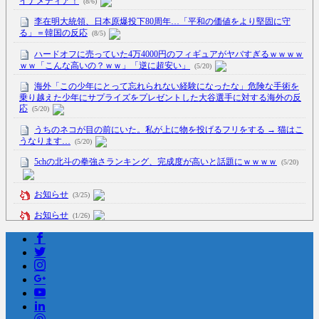
イナメディア！
(8/6)
李在明大統領、日本原爆投下80周年…「平和の価値をより堅固に守
る」＝韓国の反応
(8/5)
ハードオフに売っていた4万4000円のフィギュアがヤバすぎるｗｗｗｗ
ｗｗ「こんな高いの？ｗｗ」「逆に超安い」
(5/20)
海外「この少年にとって忘れられない経験になったな」危険な手術を
乗り越えた少年にサプライズをプレゼントした大谷選手に対する海外の反
応
(5/20)
うちのネコが目の前にいた。私が上に物を投げるフリをする → 猫はこ
うなります…
(5/20)
5chの北斗の拳強さランキング、完成度が高いと話題にｗｗｗｗ
(5/20)
お知らせ
(3/25)
お知らせ
(1/26)
顔20点、体80点と評価されていた女子学生が男子学生らの性の捌け口
にされる
(12/26)
【中国】処理水の問題化狙うも不発？ASEAN関連会合で賛同広がらず
(7/13)