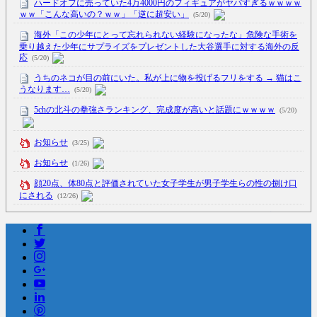
ハードオフに売っていた4万4000円のフィギュアがヤバすぎるｗｗｗｗ
ｗｗ「こんな高いの？ｗｗ」「逆に超安い」
(5/20)
海外「この少年にとって忘れられない経験になったな」危険な手術を
乗り越えた少年にサプライズをプレゼントした大谷選手に対する海外の反
応
(5/20)
うちのネコが目の前にいた。私が上に物を投げるフリをする → 猫はこ
うなります…
(5/20)
5chの北斗の拳強さランキング、完成度が高いと話題にｗｗｗｗ
(5/20)
お知らせ
(3/25)
お知らせ
(1/26)
顔20点、体80点と評価されていた女子学生が男子学生らの性の捌け口
にされる
(12/26)
【中国】処理水の問題化狙うも不発？ASEAN関連会合で賛同広がらず
(7/13)
Powered by livedoor 相互RSS