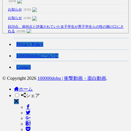
(12/3)
お知らせ
(3/25)
お知らせ
(1/26)
顔20点、体80点と評価されていた女子学生が男子学生らの性の捌け口にさ
れる
(12/26)
【中国】処理水の問題化狙うも不発？ASEAN関連会合で賛同広がらず
Privacy Policy
(7/13)
【韓国】54.1％「IAEA報告書を信用しない」
(7/13)
100000dobuについて
Contact
© Copyright 2026
100000dobu | 衝撃動画・面白動画
.
Powered by livedoor 相互RSS
ホーム
シェア