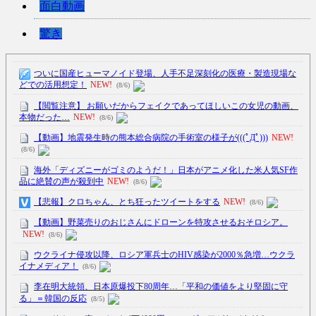
面白動画
驚き
ついに国産ヒューマノイド登場、人手不足深刻化の医療・製造現場な
どでの活用想定！
NEW!
(8/6)
【閲覧注意】 お願いだからフェイクであってほしいこの女児の動画、
本物だった…
NEW!
(8/6)
【動画】地震発生時の熊本総合病院の手術室の様子が(((ﾟДﾟ)))
NEW!
(8/6)
海外「ディズニーがゴミのようだ！」日本がアニメ化した米人気SF作
品に絶賛の声が殺到中
NEW!
(8/6)
【悲報】クロちゃん、とち狂ったツイートをする
NEW!
(8/6)
【動画】野菜売りのおじさんにドローンを特攻させるおそロシア。
NEW!
(8/6)
ウクライナ侵攻以降、ロシア軍兵士のHIV感染が2000％急増…ウクラ
イナメディア！
(8/6)
李在明大統領、日本原爆投下80周年…「平和の価値をより堅固に守
る」＝韓国の反応
(8/5)