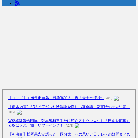
【コンゴ】エボラ出血熱、感染3600人…過去最大の流行に
(8/6)
【熊本地震】SNSで広がった陰謀論や怪しい募金話、災害時のデマ注意！
(8/5)
W杯卓球混合団体、張本智和選手だけ紹介アナウンスなし「日本を応援す
る奴はｘね」激しいブーイングも
(12/6)
【初激白】松岡昌宏が語った、国分太一への思いと日テレへの疑問まとめ