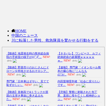
HOME
中国のニュース
川に転落した男性、救急隊員を驚かせる行動をする
【動画】地震発生時の熊本総合病
【ネタバレ】 ワンピース、ルフィ
院の手術室の様子が(((ﾟДﾟ...
NEW!
絶体絶命の超展開ｗｗｗｗｗ
ｗ...
NEW!
(8/6)
(8/6)
【動画】野菜売りのおじさんにド
【速報】 専門家「イオンモール熊
ローンを特攻させるおそロシア。
本の爆心地に”こんなも
NEW!
の”が...
NEW!
(8/6)
(8/6)
専門家「日本車はダサい、見てて
内田梨瑚受刑者「社会に戻りたい
恥ずかしい」
NEW!
です」
NEW!
(8/6)
(8/6)
【動画】首都高で4tトラックが原
【悲報】警察に射殺された包丁
因の玉突き事故に巻き込まれ
男、直前に母を亡くし精神的ショ
た...
NEW!
ッ...
NEW!
(8/6)
(8/6)
【悲報】日本人、バカかもしれな
中国人当たり屋『よし飛び込む