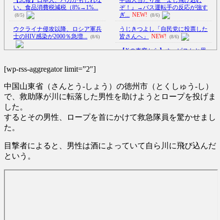
い。食品消費税減税（8%→1%...
ぞ！』→バス運転手の反応が強す
ぎ...
NEW!
(8/5)
(8/6)
ウクライナ侵攻以降、ロシア軍兵
うじきつよし「自民党に投票した
士のHIV感染が2000％急増...
皆さんへ」
NEW!
(8/6)
(8/6)
【Xの車窓から】オービスかと思
李在明大統領、日本原爆投下80周
ったら野生の炊飯器で草 ほか
年…「平和の価値をより堅固に...
(8/6)
[wp-rss-aggregator limit=”2″]
(8/5)
【Xの車窓から】整備士が2度見す
中国山東省（さんとう-しょう）の徳州市（とくしゅう-し）
ついに国産ヒューマノイド登場、
る現場猫案件 ほか
(7/31)
人手不足深刻化の医療・製造現
で、救助隊が川に転落した男性を助けようとロープを投げま
ハードオフに売っていた4万4000円
場...
NEW!
(8/6)
した。
のフィギュアがヤバすぎる...
(5/20)
するとその男性、ロープを首にかけて救急隊員を驚かせまし
【悲報】クロちゃん、とち狂った
ツイートをする
NEW!
(8/6)
た。
海外「この少年にとって忘れられ
5chの北斗の拳強さランキング、完
ない経験になったな」危険な手
目撃者によると、男性は酒によっていて自ら川に飛び込んだ
成度が高いと話題にｗｗｗｗ
術...
(5/20)
(5/20)
という。
うちのネコが目の前にいた。私が
金正恩「経済制裁、正直キツいで
上に物を投げるフリをする → ...
す・・・本当は核を使うつもり
(5/20)
な...
(5/20)
韓国人「野球の天才大谷翔平が
お知らせ
ML2度目のサヨナラ爆発！4打数...
(3/25)
(5/20)
お知らせ
(1/26)
【GIF】JSのカンチョーワロタ