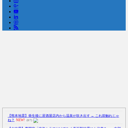
【中国】処理水の問題化狙うも不発？ASEAN関連会合で賛同広がらず
(7/13)
Powered by livedoor 相互RSS
【熊本地震】発生後に居酒屋店内から温泉が吹き出す ← これ前触れじゃ
ね？
NEW!
(8/7)