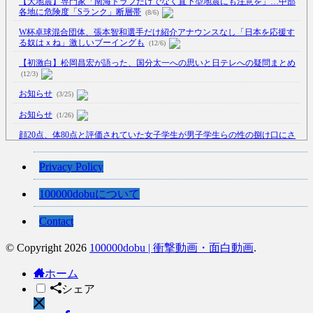
【大地震】専門家「南海トラフだけでなく直下型地震にも注意を」…中部
各地に危険度「Sランク」断層帯
(8/6)
W杯卓球混合団体、張本智和選手だけ紹介アナウンスなし「日本を応援す
る奴はｘね」激しいブーイングも
(12/6)
【初激白】松岡昌宏が語った、国分太一への思いと日テレへの疑問まとめ
(12/3)
お知らせ
(3/25)
お知らせ
(1/26)
顔20点、体80点と評価されていた女子学生が男子学生らの性の捌け口にさ
れる
(12/26)
【中国】処理水の問題化狙うも不発？ASEAN関連会合で賛同広がらず
Privacy Policy
(7/13)
100000dobuについて
【韓国】54.1％「IAEA報告書を信用しない」
(7/13)
Contact
© Copyright 2026
100000dobu | 衝撃動画・面白動画
.
Powered by livedoor 相互RSS
ホーム
シェア