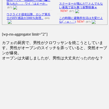
取られた…」 ワイ「はえーか...
スクーターが飛んだ!? とんでもな
い暴風で宙を舞う衝撃映像ｗ
(8/7)
NEW!
(8/7)
ウクライナ侵攻以降、ロシア軍兵
士のHIV感染が2000％急増...
この時期に避難所生活は大変だよ
(8/6)
な(´・ω・｀)
NEW!
(8/7)
李在明大統領、日本原爆投下80周
【Xの車窓から】オービスかと思
年…「平和の価値をより堅固に...
ったら野生の炊飯器で草 ほか
[wp-rss-aggregator limit=”2″]
(8/5)
(8/6)
カフェの厨房で、男性がクロワッサンを焼こうとしていま
【悲報】女芸人の吉住さん(36)、メ
【Xの車窓から】整備士が2度見す
イクしたら普通に美人の
る現場猫案件 ほか
(7/31)
す。男性がオーブンのスイッチを弄っていると、突然オーブ
部...
NEW!
(8/7)
ンが爆発。
ハードオフに売っていた4万4000円
オーブンは大破しましたが、男性は大丈夫だったのかな？
「盗人たけだけしい」中国国防省
のフィギュアがヤバすぎる...
(5/20)
が防衛白書に反発…日本の新型
軍...
NEW!
(8/7)
海外「この少年にとって忘れられ
【驚愕】動物さんたち、一斉に
ない経験になったな」危険な手
「コンビニの棚」に興味を示し始
術...
(5/20)
め...
NEW!
(8/7)
うちのネコが目の前にいた。私が
5chの北斗の拳強さランキング、完
上に物を投げるフリをする → ...
成度が高いと話題にｗｗｗｗ
(5/20)
(5/20)
韓国人「野球の天才大谷翔平が
金正恩「経済制裁、正直キツいで
ML2度目のサヨナラ爆発！4打数...
す・・・本当は核を使うつもり
(5/20)
な...
(5/20)