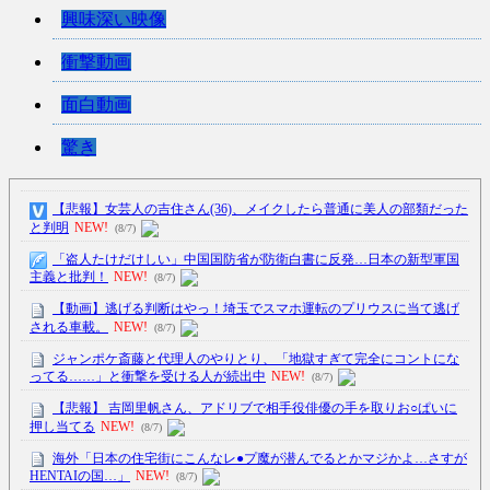
興味深い映像
衝撃動画
面白動画
驚き
【悲報】女芸人の吉住さん(36)、メイクしたら普通に美人の部類だった
と判明
NEW!
(8/7)
「盗人たけだけしい」中国国防省が防衛白書に反発…日本の新型軍国
主義と批判！
NEW!
(8/7)
【動画】逃げる判断はやっ！埼玉でスマホ運転のプリウスに当て逃げ
される車載。
NEW!
(8/7)
ジャンポケ斎藤と代理人のやりとり、「地獄すぎて完全にコントにな
ってる……」と衝撃を受ける人が続出中
NEW!
(8/7)
【悲報】 吉岡里帆さん、アドリブで相手役俳優の手を取りお○ぱいに
押し当てる
NEW!
(8/7)
海外「日本の住宅街にこんなレ●プ魔が潜んでるとかマジかよ…さすが
HENTAIの国…」
NEW!
(8/7)