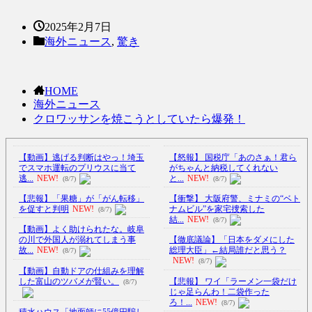
2025年2月7日
海外ニュース
,
驚き
HOME
海外ニュース
クロワッサンを焼こうとしていたら爆発！
【動画】逃げる判断はやっ！埼玉
【怒報】 国税庁「あのさぁ！君ら
でスマホ運転のプリウスに当て
がちゃんと納税してくれない
逃...
NEW!
と...
NEW!
(8/7)
(8/7)
【悲報】「果糖」が「がん転移」
【衝撃】 大阪府警、ミナミの“ベト
を促すと判明
NEW!
ナムビル”を家宅捜索した
(8/7)
結...
NEW!
(8/7)
【動画】よく助けられたな。岐阜
の川で外国人が溺れてしまう事
【徹底議論】「日本をダメにした
故...
NEW!
総理大臣」←結局誰だと思う？
(8/7)
NEW!
(8/7)
【動画】自動ドアの仕組みを理解
した富山のツバメが賢い。
【悲報】 ワイ「ラーメン一袋だけ
(8/7)
じゃ足らんわ！二袋作った
ろ！...
NEW!
(8/7)
積水ハウス「地面師に55億円騙し