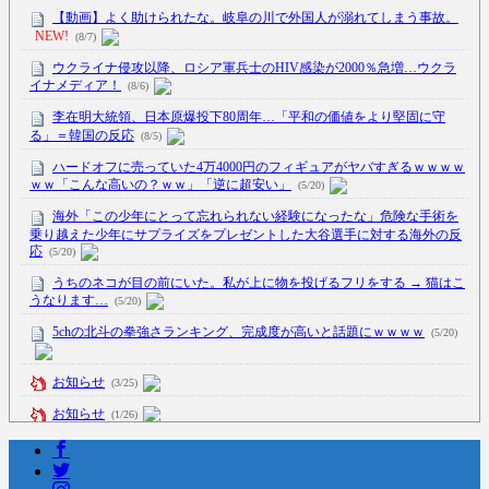
【動画】よく助けられたな。岐阜の川で外国人が溺れてしまう事故。
NEW!
(8/7)
ウクライナ侵攻以降、ロシア軍兵士のHIV感染が2000％急増…ウクラ
イナメディア！
(8/6)
李在明大統領、日本原爆投下80周年…「平和の価値をより堅固に守
る」＝韓国の反応
(8/5)
ハードオフに売っていた4万4000円のフィギュアがヤバすぎるｗｗｗｗ
ｗｗ「こんな高いの？ｗｗ」「逆に超安い」
(5/20)
海外「この少年にとって忘れられない経験になったな」危険な手術を
乗り越えた少年にサプライズをプレゼントした大谷選手に対する海外の反
応
(5/20)
うちのネコが目の前にいた。私が上に物を投げるフリをする → 猫はこ
うなります…
(5/20)
5chの北斗の拳強さランキング、完成度が高いと話題にｗｗｗｗ
(5/20)
お知らせ
(3/25)
お知らせ
(1/26)
顔20点、体80点と評価されていた女子学生が男子学生らの性の捌け口
にされる
(12/26)