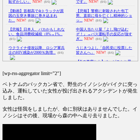
恥ずかしい」
NEW!
です」
NEW!
(8/6)
(8/6)
【動画】首都高で4tトラックが原
【悲報】警察に射殺された包丁
因の玉突き事故に巻き込まれ
男、直前に母を亡くし精神的ショ
た...
NEW!
ッ...
NEW!
(8/6)
(8/6)
【悲報】日本人、バカかもしれな
中国人当たり屋『よし飛び込む
い。食品消費税減税（8%→1%...
ぞ！』→バス運転手の反応が強す
ぎ...
NEW!
(8/5)
(8/6)
ウクライナ侵攻以降、ロシア軍兵
うじきつよし「自民党に投票した
士のHIV感染が2000％急増...
皆さんへ」
NEW!
(8/6)
(8/6)
【Xの車窓から】オービスかと思
李在明大統領、日本原爆投下80周
ったら野生の炊飯器で草 ほか
年…「平和の価値をより堅固に...
(8/6)
[wp-rss-aggregator limit=”2″]
(8/5)
【Xの車窓から】整備士が2度見す
ベトナムのバックカン省で、野生のイノシシがバイクに突っ
ついに国産ヒューマノイド登場、
る現場猫案件 ほか
(7/31)
人手不足深刻化の医療・製造現
込み、運転していた女性が投げ出されるアクシデントが発生
ハードオフに売っていた4万4000円
場...
NEW!
(8/6)
しました。
のフィギュアがヤバすぎる...
(5/20)
【悲報】クロちゃん、とち狂った
ツイートをする
NEW!
女性は怪我をしましたが、命に別状はありませんでした。イ
(8/6)
海外「この少年にとって忘れられ
ノシシはその後、現場から森の中へ走り去りました。
5chの北斗の拳強さランキング、完
ない経験になったな」危険な手
成度が高いと話題にｗｗｗｗ
術...
(5/20)
(5/20)
うちのネコが目の前にいた。私が
金正恩「経済制裁、正直キツいで
上に物を投げるフリをする → ...