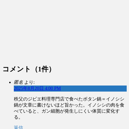
コメント
（1件）
匿名
より:
2025年8月20日 4:00 PM
秩父のジビエ料理専門店で食べたボタン鍋＝イノシシ
鍋が文章に書けないほど旨かった。イノシシの肉を食
べていると、ガン細胞が発生しにくい体質に変化す
る。
返信