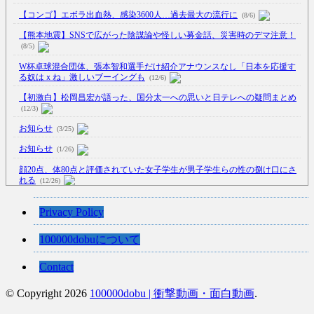
【コンゴ】エボラ出血熱、感染3600人…過去最大の流行に
(8/6)
【熊本地震】SNSで広がった陰謀論や怪しい募金話、災害時のデマ注意！
(8/5)
W杯卓球混合団体、張本智和選手だけ紹介アナウンスなし「日本を応援す
る奴はｘね」激しいブーイングも
(12/6)
【初激白】松岡昌宏が語った、国分太一への思いと日テレへの疑問まとめ
(12/3)
お知らせ
(3/25)
お知らせ
(1/26)
顔20点、体80点と評価されていた女子学生が男子学生らの性の捌け口にさ
れる
(12/26)
【中国】処理水の問題化狙うも不発？ASEAN関連会合で賛同広がらず
Privacy Policy
(7/13)
【韓国】54.1％「IAEA報告書を信用しない」
(7/13)
100000dobuについて
Contact
© Copyright 2026
100000dobu | 衝撃動画・面白動画
.
Powered by livedoor 相互RSS