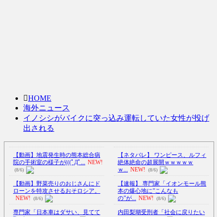
HOME
海外ニュース
イノシシがバイクに突っ込み運転していた女性が投げ
出される
【動画】地震発生時の熊本総合病
【ネタバレ】 ワンピース、ルフィ
院の手術室の様子が(((ﾟДﾟ...
NEW!
絶体絶命の超展開ｗｗｗｗｗ
ｗ...
NEW!
(8/6)
(8/6)
【動画】野菜売りのおじさんにド
【速報】 専門家「イオンモール熊
ローンを特攻させるおそロシア。
本の爆心地に”こんなも
NEW!
の”が...
NEW!
(8/6)
(8/6)
専門家「日本車はダサい、見てて
内田梨瑚受刑者「社会に戻りたい