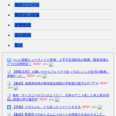
海外ニュース
興味深い映像
衝撃動画
面白動画
驚き
ついに国産ヒューマノイド登場、人手不足深刻化の医療・製造現場な
どでの活用想定！
NEW!
(8/6)
【閲覧注意】 お願いだからフェイクであってほしいこの女児の動画、
本物だった…
NEW!
(8/6)
【動画】地震発生時の熊本総合病院の手術室の様子が(((ﾟДﾟ)))
NEW!
(8/6)
海外「ディズニーがゴミのようだ！」日本がアニメ化した米人気SF作
品に絶賛の声が殺到中
NEW!
(8/6)
【悲報】クロちゃん、とち狂ったツイートをする
NEW!
(8/6)
【動画】野菜売りのおじさんにドローンを特攻させるおそロシア。