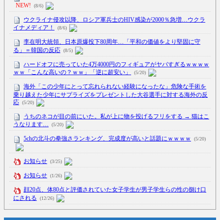
NEW!
(8/6)
ウクライナ侵攻以降、ロシア軍兵士のHIV感染が2000％急増…ウクラ
イナメディア！
(8/6)
李在明大統領、日本原爆投下80周年…「平和の価値をより堅固に守
る」＝韓国の反応
(8/5)
ハードオフに売っていた4万4000円のフィギュアがヤバすぎるｗｗｗｗ
ｗｗ「こんな高いの？ｗｗ」「逆に超安い」
(5/20)
海外「この少年にとって忘れられない経験になったな」危険な手術を
乗り越えた少年にサプライズをプレゼントした大谷選手に対する海外の反
応
(5/20)
うちのネコが目の前にいた。私が上に物を投げるフリをする → 猫はこ
うなります…
(5/20)
5chの北斗の拳強さランキング、完成度が高いと話題にｗｗｗｗ
(5/20)
お知らせ
(3/25)
お知らせ
(1/26)
顔20点、体80点と評価されていた女子学生が男子学生らの性の捌け口
にされる
(12/26)
【中国】処理水の問題化狙うも不発？ASEAN関連会合で賛同広がらず