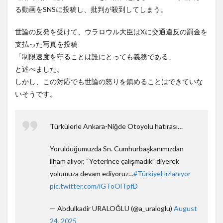
4939円！喋りたいだけなら公
思ったら野生の炊飯器で草
る動画をSNSに投稿し、批判が殺到してしまう。
園に...
NEW!
ほか
(8/7)
(8/6)
中国とロシア海軍艦艇4隻が日
【Xの車窓から】整備士が2度
世論の反発を受けて、ウラロウル大臣はXに交通違反の罰金を
本列島を一周…防衛省が全航路
見する現場猫案件 ほか
を公...
NEW!
(8/7)
(7/31)
支払った写真を投稿
【衝撃動画】令和のJS、レベ
ハードオフに売っていた4万
「制限速度を守ることは誰にとっても義務である」
チｗｗｗｗｗｗｗｗｗｗｗｗ
4000円のフィギュアがヤバす
と述べました。
ｗｗｗ...
NEW!
ぎる...
(8/7)
(5/20)
しかし、この対応でも世論の怒りを鎮めることはできていな
5chの北斗の拳強さランキン
海外「この少年にとって忘れ
グ、完成度が高いと話題にｗ
られない経験になったな」危
いそうです。
ｗｗｗ
険な手術...
(5/20)
(5/20)
金正恩「経済制裁、正直キツ
うちのネコが目の前にいた。
いです・・・本当は核を使う
私が上に物を投げるフリをす
Türkülerle Ankara-Niğde Otoyolu hatırası…
つもりな...
る → ...
(5/20)
(5/20)
お知らせ
韓国人「野球の天才大谷翔平
(3/25)
Yorulduğumuzda Sn. Cumhurbaşkanımızdan
がML2度目のサヨナラ爆発！4
お知らせ
打数...
(1/26)
(5/20)
ilham alıyor, “Yeterince çalışmadık” diyerek
yolumuza devam ediyoruz…
#TürkiyeHızlanıyor
顔20点、体80点と評価されて
【GIF】JSのカンチョーワロタ
いた女子学生が男子学生らの
(5/20)
pic.twitter.com/iGToOlTpfD
性の...
(12/26)
【愕然】白のクラウン俺氏、
【中国】パトカーの前で好演
高速道路左車線を制限速度で
— Abdulkadir URALOĞLU (@a_uraloglu)
August
技www当たり屋やお煽り運転
走った結...
(5/20)
など盛...
(3/1)
24, 2025