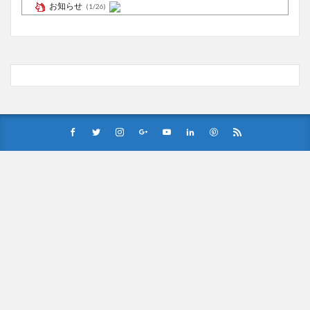
お知らせ
(1/26)
顔20点、体80点と評価されていた女子学生が男子学生らの性
の捌け口にされる
(12/26)
【中国】処理水の問題化狙うも不発？ASEAN関連会合で賛同
広がらず
(7/13)
Powered by livedoor 相互RSS