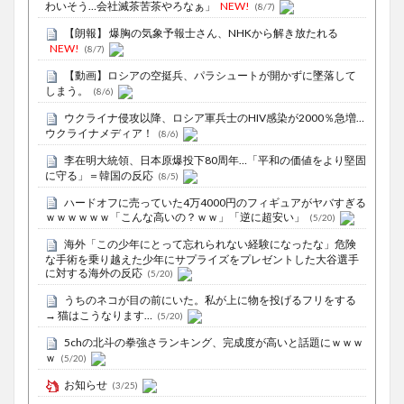
わいそう…会社滅茶苦茶やろなぁ」
NEW!
(8/7)
【朗報】 爆胸の気象予報士さん、NHKから解き放たれる
NEW!
(8/7)
【動画】ロシアの空挺兵、パラシュートが開かずに墜落して
しまう。
(8/6)
ウクライナ侵攻以降、ロシア軍兵士のHIV感染が2000％急増…
ウクライナメディア！
(8/6)
李在明大統領、日本原爆投下80周年…「平和の価値をより堅固
に守る」＝韓国の反応
(8/5)
ハードオフに売っていた4万4000円のフィギュアがヤバすぎる
ｗｗｗｗｗｗ「こんな高いの？ｗｗ」「逆に超安い」
(5/20)
海外「この少年にとって忘れられない経験になったな」危険
な手術を乗り越えた少年にサプライズをプレゼントした大谷選手
に対する海外の反応
(5/20)
うちのネコが目の前にいた。私が上に物を投げるフリをする
→ 猫はこうなります…
(5/20)
5chの北斗の拳強さランキング、完成度が高いと話題にｗｗｗ
ｗ
(5/20)
お知らせ
(3/25)