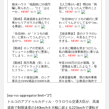
積水ハウス「地面師に55億円
【人工障がい者】 甥(28)「両
騙し取られた…」 ワイ「はえ
親が亡くなったんで僕のこと
ーか...
NEW!
引...
NEW!
(8/7)
(8/7)
【動画】高速道路を走行中の
『住信SBIがドコモの銀行に変
車からリアガラスが飛んでく
わってうんざりしてるやつw』
る事故(...
NEW!
と...
NEW!
(8/7)
(8/7)
「住信SBI」が「ドコモの銀
【放送事故】 昔のドラマのレ
行」に変わってうんざりして
◯プシーン、今見るとアウト
るやつ...
NEW!
すぎる...
NEW!
(8/6)
(8/7)
【動画】ロシアの空挺兵、パ
エネ夫に離婚を突きつけたら
ラシュートが開かずに墜落し
私の職場(法律事務所)に乗り込
てしまう...
んで...
NEW!
(8/6)
(8/7)
【動画】両方馬鹿（笑）ミニ
年収1500万の父が退職。父
ストップでトラックと衝突し
「退職金も渡したよな？」母
たドラレ...
「貯金...
NEW!
(8/6)
(8/7)
ウクライナ侵攻以降、ロシア
兵庫斎藤知事、県の海外事務
軍兵士のHIV感染が2000％急
所を全廃へ「公務員が海外で
増...
遊ぶため...
NEW!
(8/6)
(8/7)
李在明大統領、日本原爆投下
【徹底議論】近代日本史で最
[wp-rss-aggregator limit=”2″]
80周年…「平和の価値をより
も取り返しのつかなかった失
堅固に...
敗って何...
NEW!
(8/5)
(8/7)
トルコのアブドゥルカディル・ウラロウル交通大臣が、高速
居酒屋「6人で長居して会計
【Xの車窓から】オービスかと
道路で制限速度の140km/hを大幅に超える225km/hで運転す