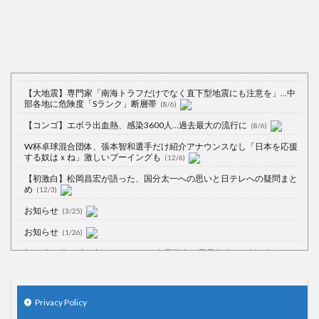
【大地震】専門家「南海トラフだけでなく直下型地震にも注意を」…中
部各地に危険度「Sランク」断層帯
(8/6)
【コンゴ】エボラ出血熱、感染3600人…過去最大の流行に
(8/6)
W杯卓球混合団体、張本智和選手だけ紹介アナウンスなし「日本を応援
する奴はｘね」激しいブーイングも
(12/6)
【初激白】松岡昌宏が語った、国分太一への思いと日テレへの疑問まと
め
(12/3)
お知らせ
(3/25)
お知らせ
(1/26)
顔20点、体80点と評価されていた女子学生が男子学生らの性の捌け口に
される
(12/26)
【中国】処理水の問題化狙うも不発？ASEAN関連会合で賛同広がらず
(7/13)
Privacy Policy
【韓国】54.1％「IAEA報告書を信用しない」
(7/13)