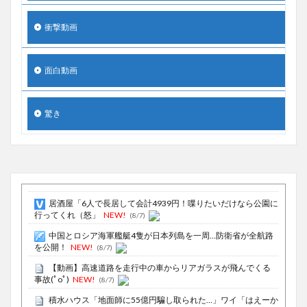
衝撃動画
面白動画
驚き
居酒屋「6人で長居して会計4939円！喋りたいだけなら公園に
行ってくれ（怒」
NEW!
(8/7)
中国とロシア海軍艦艇4隻が日本列島を一周…防衛省が全航路
を公開！
NEW!
(8/7)
【動画】高速道路を走行中の車からリアガラスが飛んでくる
事故(ﾟoﾟ)
NEW!
(8/7)
積水ハウス「地面師に55億円騙し取られた…」ワイ「はえーか