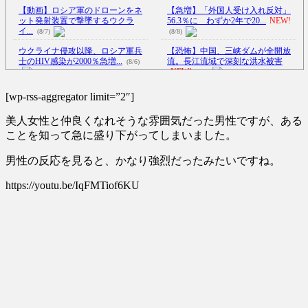
【動画】ロシア軍のドローンをネ
【急増】「外国人受け入れ反対」
ット発射装置で撃墜するウクラ
56.3％に わずか2年で20...
NEW!
イ...
(8/7)
(8/8)
ウクライナ侵攻以降、ロシア軍兵
【恐怖】中国、三峡ダムが全開放
士のHIV感染が2000％急増...
流。長江流域で深刻な洪水被害
(8/6)
NEW!
(8/8)
李在明大統領、日本原爆投下80周
シュート練習に専念できる！天才
[wp-rss-aggregator limit=”2″]
年…「平和の価値をより堅固に...
の発想で完成したDIYバスケッ...
(8/5)
(8/8)
美人女性と仲良くなれそうな雰囲気だった男性ですが、ある
【動画】戦犯はどっち？ｗｗｗｗ
【Xの車窓から】オービスかと思
ことを知って急に盛り下がってしまいました。
ｗｗｗｗｗｗｗｗｗｗｗｗｗｗ
ったら野生の炊飯器で草 ほか
ｗ...
NEW!
(8/8)
(8/6)
男性の反応を見ると、かなり強烈だったみたいですね。
日本人はBYDの軽EV「ラッコ」を
【Xの車窓から】整備士が2度見す
どう見ているのか？…中国
る現場猫案件 ほか
https://youtu.be/IqFMTiof6KU
(7/31)
メ...
NEW!
(8/8)
ハードオフに売っていた4万4000円
【悲報】仙台育英の女部員←ベン
のフィギュアがヤバすぎる...
(5/20)
チ入り 強豪校のジャガイモダ
ン...
NEW!
(8/8)
海外「この少年にとって忘れられ
5chの北斗の拳強さランキング、完
ない経験になったな」危険な手
成度が高いと話題にｗｗｗｗ
術...
(5/20)
(5/20)
うちのネコが目の前にいた。私が
金正恩「経済制裁、正直キツいで
上に物を投げるフリをする → ...
す・・・本当は核を使うつもり
(5/20)