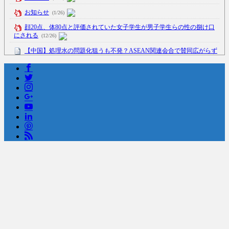
お知らせ
(1/26)
顔20点、体80点と評価されていた女子学生が男子学生らの性の捌け口
にされる
(12/26)
【中国】処理水の問題化狙うも不発？ASEAN関連会合で賛同広がらず
(7/13)
Powered by livedoor 相互RSS