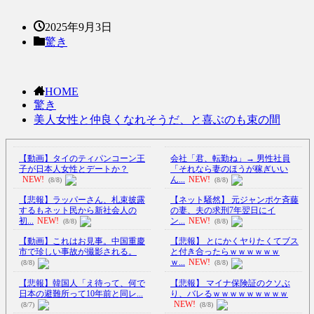
2025年9月3日
驚き
HOME
驚き
美人女性と仲良くなれそうだ、と喜ぶのも束の間
【動画】タイのティパンコーン王
会社「君、転勤ね」→ 男性社員
子が日本人女性とデートか？
「それなら妻のほうが稼ぎいい
NEW!
ん...
NEW!
(8/8)
(8/8)
【悲報】ラッパーさん、札束披露
【ネット騒然】 元ジャンポケ斉藤
するもネット民から新社会人の
の妻、夫の求刑7年翌日にイ
初...
NEW!
ン...
NEW!
(8/8)
(8/8)
【動画】これはお見事。中国重慶
【悲報】 とにかくヤりたくてブス
市で珍しい事故が撮影される。
と付き合ったらｗｗｗｗｗｗ
ｗ...
NEW!
(8/8)
(8/8)
【悲報】韓国人「え待って、何で
【悲報】 マイナ保険証のクソぶ
日本の避難所って10年前と同レ...
り、バレるｗｗｗｗｗｗｗｗｗ
NEW!
(8/7)
(8/8)