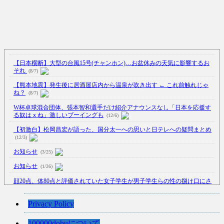
【日本横断】大型の台風15号(チャンホン)…お盆休みの天気に影響するお
それ
(8/7)
【熊本地震】発生後に居酒屋店内から温泉が吹き出す ← これ前触れじゃ
ね？
(8/7)
W杯卓球混合団体、張本智和選手だけ紹介アナウンスなし「日本を応援す
る奴はｘね」激しいブーイングも
(12/6)
【初激白】松岡昌宏が語った、国分太一への思いと日テレへの疑問まとめ
(12/3)
お知らせ
(3/25)
お知らせ
(1/26)
顔20点、体80点と評価されていた女子学生が男子学生らの性の捌け口にさ
れる
(12/26)
【中国】処理水の問題化狙うも不発？ASEAN関連会合で賛同広がらず
Privacy Policy
(7/13)
100000dobuについて