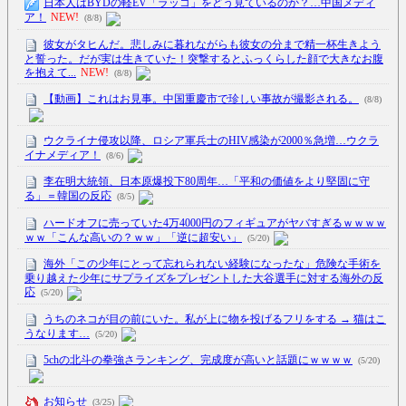
日本人はBYDの軽EV「ラッコ」をどう見ているのか？…中国メディ
ア！
NEW!
(8/8)
彼女がタヒんだ。悲しみに暮れながらも彼女の分まで精一杯生きよう
と誓った。だが実は生きていた！突撃するとふっくらした顔で大きなお腹
を抱えて...
NEW!
(8/8)
【動画】これはお見事。中国重慶市で珍しい事故が撮影される。
(8/8)
ウクライナ侵攻以降、ロシア軍兵士のHIV感染が2000％急増…ウクラ
イナメディア！
(8/6)
李在明大統領、日本原爆投下80周年…「平和の価値をより堅固に守
る」＝韓国の反応
(8/5)
ハードオフに売っていた4万4000円のフィギュアがヤバすぎるｗｗｗｗ
ｗｗ「こんな高いの？ｗｗ」「逆に超安い」
(5/20)
海外「この少年にとって忘れられない経験になったな」危険な手術を
乗り越えた少年にサプライズをプレゼントした大谷選手に対する海外の反
応
(5/20)
うちのネコが目の前にいた。私が上に物を投げるフリをする → 猫はこ
うなります…
(5/20)
5chの北斗の拳強さランキング、完成度が高いと話題にｗｗｗｗ
(5/20)
お知らせ
(3/25)